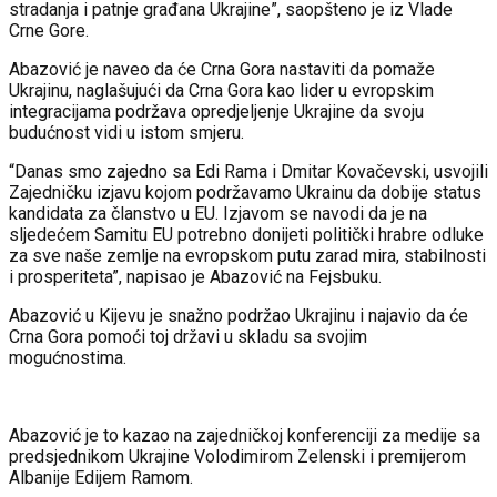
stradanja i patnje građana Ukrajine”, saopšteno je iz Vlade
Crne Gore.
Abazović je naveo da će Crna Gora nastaviti da pomaže
Ukrajinu, naglašujući da Crna Gora kao lider u evropskim
integracijama podržava opredjeljenje Ukrajine da svoju
budućnost vidi u istom smjeru.
“Danas smo zajedno sa Edi Rama i Dmitar Kovačevski, usvojili
Zajedničku izjavu kojom podržavamo Ukrainu da dobije status
kandidata za članstvo u EU. Izjavom se navodi da je na
sljedećem Samitu EU potrebno donijeti politički hrabre odluke
za sve naše zemlje na evropskom putu zarad mira, stabilnosti
i prosperiteta”, napisao je Abazović na Fejsbuku.
Abazović u Kijevu je snažno podržao Ukrajinu i najavio da će
Crna Gora pomoći toj državi u skladu sa svojim
mogućnostima.
Abazović je to kazao na zajedničkoj konferenciji za medije sa
predsjednikom Ukrajine Volodimirom Zelenski i premijerom
Albanije Edijem Ramom.