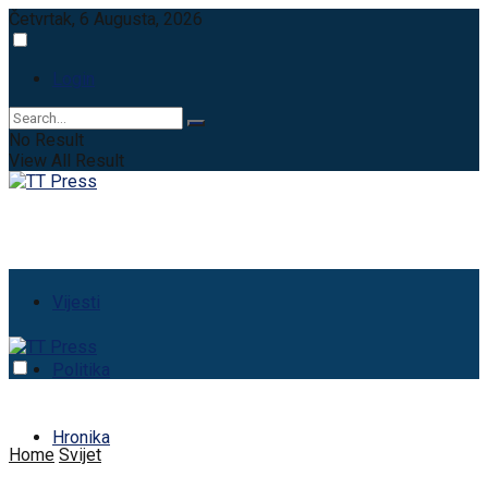
Četvrtak, 6 Augusta, 2026
Login
No Result
View All Result
Vijesti
Politika
Hronika
Home
Svijet