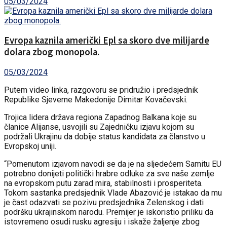
05/03/2024
Evropa kaznila američki Epl sa skoro dve milijarde
dolara zbog monopola.
05/03/2024
Putem video linka, razgovoru se pridružio i predsjednik
Republike Sjeverne Makedonije Dimitar Kovačevski.
Trojica lidera država regiona Zapadnog Balkana koje su
članice Alijanse, usvojili su Zajedničku izjavu kojom su
podržali Ukrajinu da dobije status kandidata za članstvo u
Evropskoj uniji.
“Pomenutom izjavom navodi se da je na sljedećem Samitu EU
potrebno donijeti politički hrabre odluke za sve naše zemlje
na evropskom putu zarad mira, stabilnosti i prosperiteta.
Tokom sastanka predsjednik Vlade Abazović je istakao da mu
je čast odazvati se pozivu predsjednika Zelenskog i dati
podršku ukrajinskom narodu. Premijer je iskoristio priliku da
istovremeno osudi rusku agresiju i iskaže žaljenje zbog