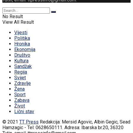
No Result
View All Result
Vijesti
Politika
Hronika
Ekonomija
Društvo
Kultura
Sandžak
Regija
Svijet
Zdravlje
Žena
Sport
Zabava
Život
Lični stav
© 2021
TT Press
Redakcija: Mersid Agovic, Albin Gegic, Sead
Hamzagic - Tel: 0628650111. Adresa: Ibarska br.20, 36320