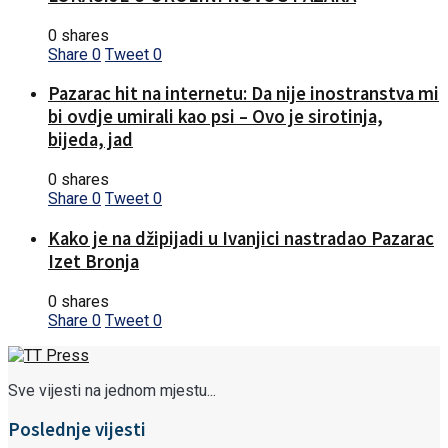
0 shares
Share
0
Tweet
0
Pazarac hit na internetu: Da nije inostranstva mi
bi ovdje umirali kao psi – Ovo je sirotinja,
bijeda, jad
0 shares
Share
0
Tweet
0
Kako je na džipijadi u Ivanjici nastradao Pazarac
Izet Bronja
0 shares
Share
0
Tweet
0
Sve vijesti na jednom mjestu...
Poslednje vijesti