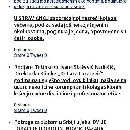
U STRAVIČNOJ saobraćajnoj nesreći koja se
večeras, pod za sada još nerazjašnjenim
okolnostima, poginula je jedna, a povređene su
četiri osobe.
0 shares
Share
0
Tweet
0
Rodjena Tutinka dr Ivana Stašević Karliičić,
Direktorka Klinike „Dr Laza Lazarević“
godinama uspješno vodi ovu kliniku, našla se na
udaru nekolicine korumpiranih kolega sklonih
kršenju radne discipline i profesionalne etike
0 shares
Share
0
Tweet
0
Potraga za zlatom u Srbiji u jeku. DVIJE
LOKACIJE U OKOLINI NOVOG PAZARA