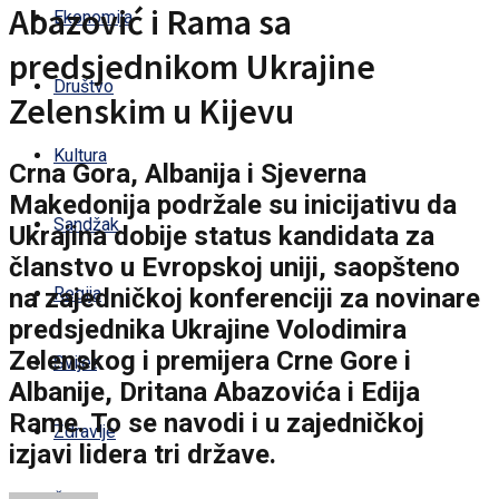
Abazović i Rama sa
Ekonomija
predsjednikom Ukrajine
Društvo
Zelenskim u Kijevu
Kultura
Crna Gora, Albanija i Sjeverna
Makedonija podržale su inicijativu da
Sandžak
Ukrajina dobije status kandidata za
članstvo u Evropskoj uniji, saopšteno
na zajedničkoj konferenciji za novinare
Regija
predsjednika Ukrajine Volodimira
Zelenskog i premijera Crne Gore i
Svijet
Albanije, Dritana Abazovića i Edija
Rame. To se navodi i u zajedničkoj
Zdravlje
izjavi lidera tri države.