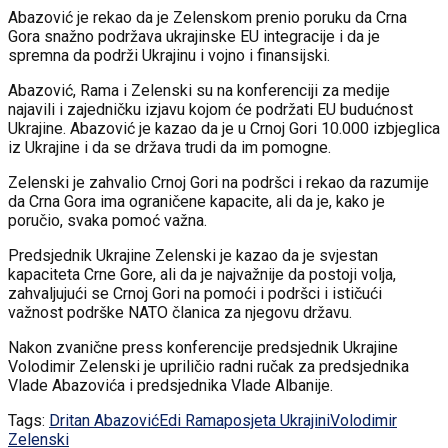
Abazović je rekao da je Zelenskom prenio poruku da Crna
Gora snažno podržava ukrajinske EU integracije i da je
spremna da podrži Ukrajinu i vojno i finansijski.
Abazović, Rama i Zelenski su na konferenciji za medije
najavili i zajedničku izjavu kojom će podržati EU budućnost
Ukrajine. Abazović je kazao da je u Crnoj Gori 10.000 izbjeglica
iz Ukrajine i da se država trudi da im pomogne.
Zelenski je zahvalio Crnoj Gori na podršci i rekao da razumije
da Crna Gora ima ograničene kapacite, ali da je, kako je
poručio, svaka pomoć važna.
Predsjednik Ukrajine Zelenski je kazao da je svjestan
kapaciteta Crne Gore, ali da je najvažnije da postoji volja,
zahvaljujući se Crnoj Gori na pomoći i podršci i ističući
važnost podrške NATO članica za njegovu državu.
Nakon zvanične press konferencije predsjednik Ukrajine
Volodimir Zelenski je upriličio radni ručak za predsjednika
Vlade Abazovića i predsjednika Vlade Albanije.
Tags:
Dritan Abazović
Edi Rama
posjeta Ukrajini
Volodimir
Zelenski