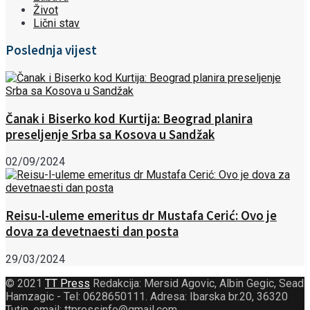
Život
Lični stav
Poslednja vijest
Čanak i Biserko kod Kurtija: Beograd planira
preseljenje Srba sa Kosova u Sandžak
02/09/2024
Reisu-l-uleme emeritus dr Mustafa Cerić: Ovo je
dova za devetnaesti dan posta
29/03/2024
© 2021
TT Press
Redakcija: Mersid Agovic, Albin Gegic, Sead
Hamzagic - Tel: 0628650111. Adresa: Ibarska br.20, 36320
Tutin, email: ttpressinfo@gmail.com
.