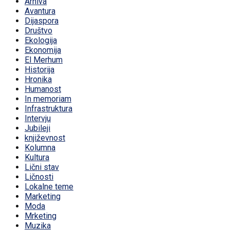
Arhiva
Avantura
Dijaspora
Društvo
Ekologija
Ekonomija
El Merhum
Historija
Hronika
Humanost
In memoriam
Infrastruktura
Intervju
Jubileji
književnost
Kolumna
Kultura
Lični stav
Ličnosti
Lokalne teme
Marketing
Moda
Mrketing
Muzika