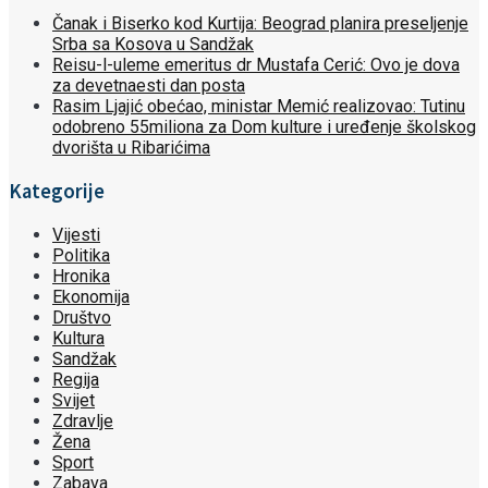
Čanak i Biserko kod Kurtija: Beograd planira preseljenje
Srba sa Kosova u Sandžak
Reisu-l-uleme emeritus dr Mustafa Cerić: Ovo je dova
za devetnaesti dan posta
Rasim Ljajić obećao, ministar Memić realizovao: Tutinu
odobreno 55miliona za Dom kulture i uređenje školskog
dvorišta u Ribarićima
Kategorije
Vijesti
Politika
Hronika
Ekonomija
Društvo
Kultura
Sandžak
Regija
Svijet
Zdravlje
Žena
Sport
Zabava