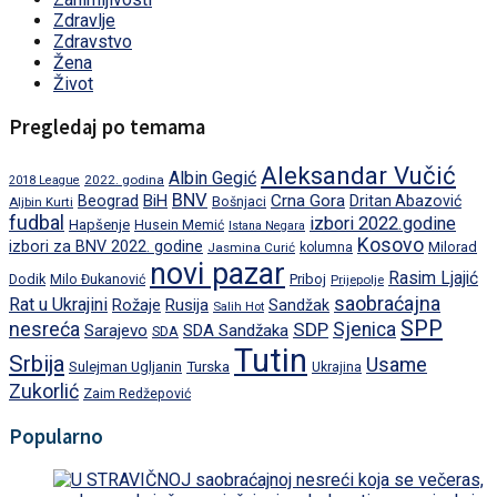
Zdravlje
Zdravstvo
Žena
Život
Pregledaj po temama
Aleksandar Vučić
Albin Gegić
2022. godina
2018 League
BNV
BiH
Crna Gora
Beograd
Dritan Abazović
Aljbin Kurti
Bošnjaci
fudbal
izbori 2022.godine
Hapšenje
Husein Memić
Istana Negara
Kosovo
izbori za BNV 2022. godine
Milorad
Jasmina Curić
kolumna
novi pazar
Rasim Ljajić
Dodik
Priboj
Milo Đukanović
Prijepolje
saobraćajna
Rat u Ukrajini
Rožaje
Rusija
Sandžak
Salih Hot
SPP
nesreća
SDP
Sjenica
Sarajevo
SDA Sandžaka
SDA
Tutin
Srbija
Usame
Turska
Sulejman Ugljanin
Ukrajina
Zukorlić
Zaim Redžepović
Popularno