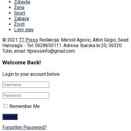
Zdravlje
Žena
Sport
Zabava
Život
Lični stav
© 2021
TT Press
Redakcija: Mersid Agovic, Albin Gegic, Sead
Hamzagic - Tel: 0628650111. Adresa: Ibarska br.20, 36320
Tutin, email: ttpressinfo@gmail.com
.
Welcome Back!
Login to your account below
Remember Me
Forgotten Password?