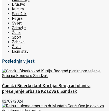
Društvo
Kultura
Sandžak
Regija
Svijet
Zdravlje
Žena
Sport
Zabava
Život
Lični stav
Poslednja vijest
Čanak i Biserko kod Kurtija: Beograd planira
preseljenje Srba sa Kosova u Sandžak
02/09/2024