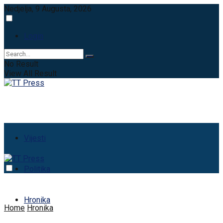
Nedjelja, 9 Augusta, 2026
Login
No Result
View All Result
Vijesti
Politika
Hronika
Home
Hronika