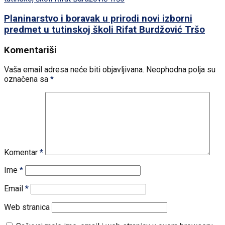
Planinarstvo i boravak u prirodi novi izborni
predmet u tutinskoj školi Rifat Burdžović Tršo
Komentariši
Vaša email adresa neće biti objavljivana.
Neophodna polja su
označena sa
*
Komentar
*
Ime
*
Email
*
Web stranica