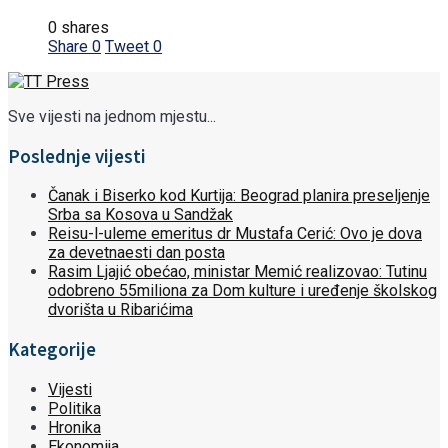
0 shares
Share
0
Tweet
0
Sve vijesti na jednom mjestu...
Poslednje vijesti
Čanak i Biserko kod Kurtija: Beograd planira preseljenje
Srba sa Kosova u Sandžak
Reisu-l-uleme emeritus dr Mustafa Cerić: Ovo je dova
za devetnaesti dan posta
Rasim Ljajić obećao, ministar Memić realizovao: Tutinu
odobreno 55miliona za Dom kulture i uređenje školskog
dvorišta u Ribarićima
Kategorije
Vijesti
Politika
Hronika
Ekonomija