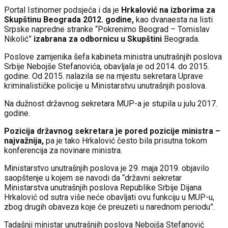
Portal Istinomer podsjeća i da je
Hrkalović na izborima za
Skupštinu Beograda 2012. godine,
kao dvanaesta na listi
Srpske napredne stranke “Pokrenimo Beograd – Tomislav
Nikolić”
izabrana za odbornicu u Skupštini
Beograda.
Poslove zamjenika šefa kabineta ministra unutrašnjih poslova
Srbije Nebojše Stefanovića, obavljala je od 2014. do 2015.
godine. Od 2015. nalazila se na mjestu sekretara Uprave
kriminalističke policije u Ministarstvu unutrašnjih poslova.
Na dužnost državnog sekretara MUP-a je stupila u julu 2017.
godine.
Pozicija državnog sekretara je pored pozicije ministra –
najvažnija,
pa je tako Hrkalović često bila prisutna tokom
konferencija za novinare ministra.
Ministarstvo unutrašnjih poslova je 29. maja 2019. objavilo
saopštenje u kojem se navodi da “državni sekretar
Ministarstva unutrašnjih poslova Republike Srbije Dijana
Hrkalović od sutra više neće obavlјati ovu funkciju u MUP-u,
zbog drugih obaveza koje će preuzeti u narednom periodu”.
Tadašnji ministar unutrašnjih poslova Nebojša Stefanović