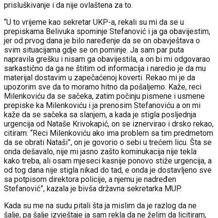
prisluškivanje i da nije ovlaštena za to.
“U to vrijeme kao sekretar UKP-a, rekali su mi da se u
prepiskama Belivuka spominje Stefanović i ja ga obavijestim,
jer od prvog dana je bilo naređenje da se on obavještava o
svim situacijama gdje se on pominje. Ja sam par puta
napravila grešku i nisam ga obavijestila, a on bi mi odgovarao
sarkastično da ga ne štitim od informacija i naredio je da mu
materijal dostavim u zapečaćenoj koverti. Rekao mi je da
upozorim sve da to moramo hitno da pošaljemo. Kaže, reci
Milenkoviću da se sačeka, zatim počinju pismene i usmene
prepiske ka Milenkoviću i ja prenosim Stefanoviću a on mi
kaže da se sačeka sa slanjem, a kada je stigla posljednja
urgencija od Nataše Krivokapić, on se iznervirao i drsko rekao,
citiram: “Reci Milenkoviću ako ima problem sa tim predmetom
da se obrati Nataši”, on je govorio o sebi u trećem licu. Šta se
onda dešavalo, nije mi jasno zašto kominukacija nije tekla
kako treba, ali osam mjeseci kasnije ponovo stiže urgencija, a
od tog dana nije stigla nikad do tad, e onda je dostavljeno sve
sa potpisom direktora policije, a njemu je nadređen
Stefanović”, kazala je bivša državna sekretarka MUP.
Kada su me na sudu pitali šta ja mislim da je razlog da ne
šalje, pa šalje izvještaje ja sam rekla da ne želim da licitiram,