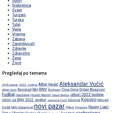
Sport
Srebrenica
Svijet
Turizam
Turska
Tutin
Vjera
Vrijeme
Zabava
Zanimljivosti
Zdravlje
Zdravstvo
Žena
Život
Pregledaj po temama
Aleksandar Vučić
Albin Gegić
2022. godina
2018 League
BNV
BiH
Crna Gora
Beograd
Dritan Abazović
Aljbin Kurti
Bošnjaci
fudbal
izbori 2022.godine
Hapšenje
Husein Memić
Istana Negara
Kosovo
izbori za BNV 2022. godine
Milorad
Jasmina Curić
kolumna
novi pazar
Rasim Ljajić
Dodik
Priboj
Milo Đukanović
Prijepolje
saobraćajna