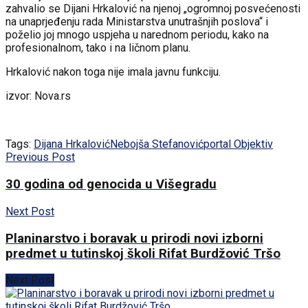
zahvalio se Dijani Hrkalović na njenoj „ogromnoj posvećenosti
na unaprjeđenju rada Ministarstva unutrašnjih poslova“ i
poželio joj mnogo uspjeha u narednom periodu, kako na
profesionalnom, tako i na ličnom planu.
Hrkalović nakon toga nije imala javnu funkciju.
izvor: Nova.rs
Tags:
Dijana Hrkalović
Nebojša Stefanović
portal Objektiv
Previous Post
30 godina od genocida u Višegradu
Next Post
Planinarstvo i boravak u prirodi novi izborni
predmet u tutinskoj školi Rifat Burdžović Tršo
Next Post