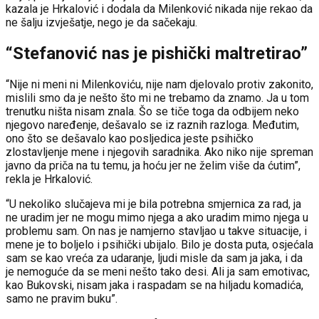
kazala je Hrkalović i dodala da Milenković nikada nije rekao da
ne šalju izvješatje, nego je da sačekaju.
“Stefanović nas je pishički maltretirao”
“Nije ni meni ni Milenkoviću, nije nam djelovalo protiv zakonito,
mislili smo da je nešto što mi ne trebamo da znamo. Ja u tom
trenutku ništa nisam znala. Šo se tiče toga da odbijem neko
njegovo naređenje, dešavalo se iz raznih razloga. Međutim,
ono što se dešavalo kao posljedica jeste psihičko
zlostavljenje mene i njegovih saradnika. Ako niko nije spreman
javno da priča na tu temu, ja hoću jer ne želim više da ćutim”,
rekla je Hrkalović.
“U nekoliko slučajeva mi je bila potrebna smjernica za rad, ja
ne uradim jer ne mogu mimo njega a ako uradim mimo njega u
problemu sam. On nas je namjerno stavljao u takve situacije, i
mene je to boljelo i psihički ubijalo. Bilo je dosta puta, osjećala
sam se kao vreća za udaranje, ljudi misle da sam ja jaka, i da
je nemoguće da se meni nešto tako desi. Ali ja sam emotivac,
kao Bukovski, nisam jaka i raspadam se na hiljadu komadića,
samo ne pravim buku”.