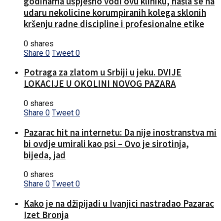
godinama uspješno vodi ovu kliniku, našla se na
udaru nekolicine korumpiranih kolega sklonih
kršenju radne discipline i profesionalne etike
0 shares
Share
0
Tweet
0
Potraga za zlatom u Srbiji u jeku. DVIJE
LOKACIJE U OKOLINI NOVOG PAZARA
0 shares
Share
0
Tweet
0
Pazarac hit na internetu: Da nije inostranstva mi
bi ovdje umirali kao psi – Ovo je sirotinja,
bijeda, jad
0 shares
Share
0
Tweet
0
Kako je na džipijadi u Ivanjici nastradao Pazarac
Izet Bronja