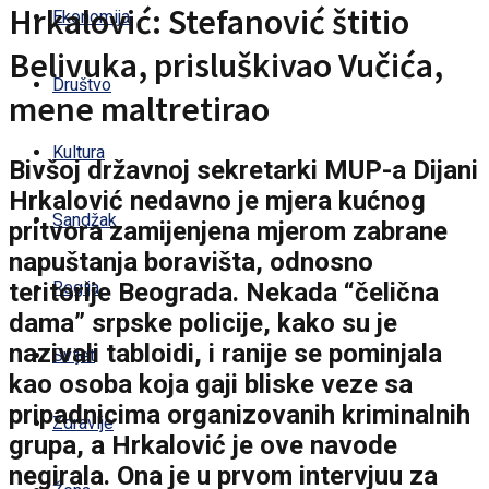
Hrkalović: Stefanović štitio
Ekonomija
Belivuka, prisluškivao Vučića,
Društvo
mene maltretirao
Kultura
Bivšoj državnoj sekretarki MUP-a Dijani
Hrkalović nedavno je mjera kućnog
Sandžak
pritvora zamijenjena mjerom zabrane
napuštanja boravišta, odnosno
teritorije Beograda. Nekada “čelična
Regija
dama” srpske policije, kako su je
nazivali tabloidi, i ranije se pominjala
Svijet
kao osoba koja gaji bliske veze sa
pripadnicima organizovanih kriminalnih
Zdravlje
grupa, a Hrkalović je ove navode
negirala. Ona je u prvom intervjuu za