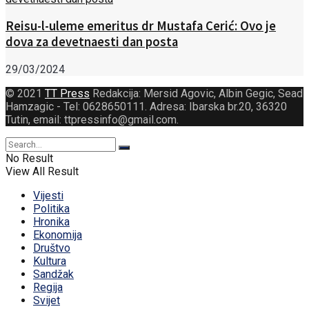
Reisu-l-uleme emeritus dr Mustafa Cerić: Ovo je
dova za devetnaesti dan posta
29/03/2024
© 2021
TT Press
Redakcija: Mersid Agovic, Albin Gegic, Sead
Hamzagic - Tel: 0628650111. Adresa: Ibarska br.20, 36320
Tutin, email: ttpressinfo@gmail.com
.
No Result
View All Result
Vijesti
Politika
Hronika
Ekonomija
Društvo
Kultura
Sandžak
Regija
Svijet