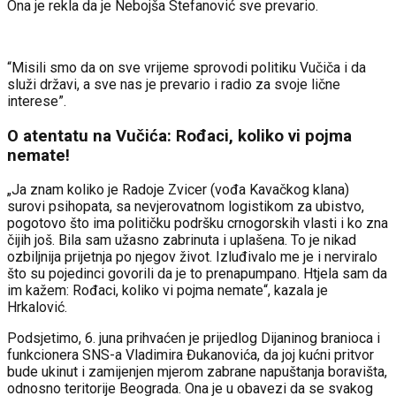
Ona je rekla da je Nebojša Stefanović sve prevario.
“Misili smo da on sve vrijeme sprovodi politiku Vučiča i da
služi državi, a sve nas je prevario i radio za svoje lične
interese”.
O atentatu na Vučića: Rođaci, koliko vi pojma
nemate!
„Ja znam koliko je Radoje Zvicer (vođa Kavačkog klana)
surovi psihopata, sa nevjerovatnom logistikom za ubistvo,
pogotovo što ima političku podršku crnogorskih vlasti i ko zna
čijih još. Bila sam užasno zabrinuta i uplašena. To je nikad
ozbiljnija prijetnja po njegov život. Izluđivalo me je i nerviralo
što su pojedinci govorili da je to prenapumpano. Htjela sam da
im kažem: Rođaci, koliko vi pojma nemate“, kazala je
Hrkalović.
Podsjetimo, 6. juna prihvaćen je prijedlog Dijaninog branioca i
funkcionera SNS-a Vladimira Đukanovića, da joj kućni pritvor
bude ukinut i zamijenjen mjerom zabrane napuštanja boravišta,
odnosno teritorije Beograda. Ona je u obavezi da se svakog