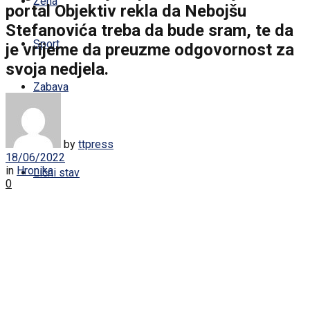
Žena
portal Objektiv rekla da Nebojšu
Stefanovića treba da bude sram, te da
Sport
je vrijeme da preuzme odgovornost za
svoja nedjela.
Zabava
Život
by
ttpress
18/06/2022
in
Hronika
Lični stav
0