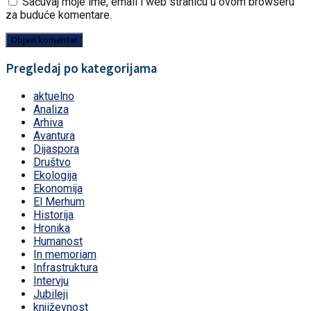
Sačuvaj moje ime, email i web stranicu u ovom browseru
za buduće komentare.
Pregledaj po kategorijama
aktuelno
Analiza
Arhiva
Avantura
Dijaspora
Društvo
Ekologija
Ekonomija
El Merhum
Historija
Hronika
Humanost
In memoriam
Infrastruktura
Intervju
Jubileji
književnost