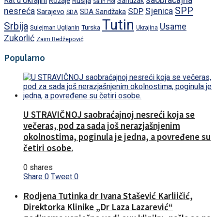
Rat u Ukrajini
Rožaje
Rusija
Sandžak
Salih Hot
SPP
nesreća
SDP
Sjenica
Sarajevo
SDA Sandžaka
SDA
Tutin
Srbija
Usame
Turska
Sulejman Ugljanin
Ukrajina
Zukorlić
Zaim Redžepović
Popularno
U STRAVIČNOJ saobraćajnoj nesreći koja se
večeras, pod za sada još nerazjašnjenim
okolnostima, poginula je jedna, a povređene su
četiri osobe.
0 shares
Share
0
Tweet
0
Rodjena Tutinka dr Ivana Stašević Karliičić,
Direktorka Klinike „Dr Laza Lazarević“