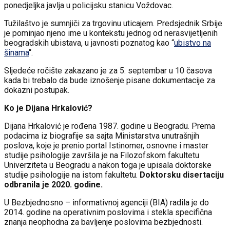
ponedjeljka javlja u policijsku stanicu Voždovac.
Tužilaštvo je sumnjiči za trgovinu uticajem. Predsjednik Srbije
je pominjao njeno ime u kontekstu jednog od nerasvijetljenih
beogradskih ubistava, u javnosti poznatog kao “
ubistvo na
šinama
“.
Sljedeće ročište zakazano je za 5. septembar u 10 časova
kada bi trebalo da bude iznošenje pisane dokumentacije za
dokazni postupak.
Ko je Dijana Hrkalović?
Dijana Hrkalović je rođena 1987. godine u Beogradu. Prema
podacima iz biografije sa sajta Ministarstva unutrašnjih
poslova, koje je prenio portal Istinomer, osnovne i master
studije psihologije završila je na Filozofskom fakultetu
Univerziteta u Beogradu a nakon toga je upisala doktorske
studije psihologije na istom fakultetu.
Doktorsku disertaciju
odbranila je 2020. godine.
U Bezbjednosno – informativnoj agenciji (BIA) radila je do
2014. godine na operativnim poslovima i stekla specifična
znanja neophodna za bavljenje poslovima bezbjednosti.