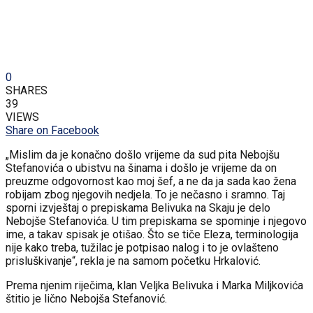
0
SHARES
39
VIEWS
Share on Facebook
„Mislim da je konačno došlo vrijeme da sud pita Nebojšu
Stefanovića o ubistvu na šinama i došlo je vrijeme da on
preuzme odgovornost kao moj šef, a ne da ja sada kao žena
robijam zbog njegovih nedjela. To je nečasno i sramno. Taj
sporni izvještaj o prepiskama Belivuka na Skaju je delo
Nebojše Stefanovića. U tim prepiskama se spominje i njegovo
ime, a takav spisak je otišao. Što se tiče Eleza, terminologija
nije kako treba, tužilac je potpisao nalog i to je ovlašteno
prisluškivanje“, rekla je na samom početku Hrkalović.
Prema njenim riječima, klan Veljka Belivuka i Marka Miljkovića
štitio je lično Nebojša Stefanović.