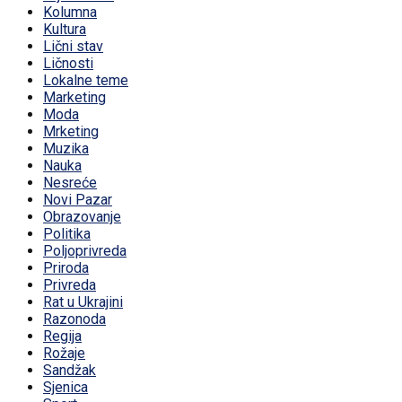
Kolumna
Kultura
Lični stav
Ličnosti
Lokalne teme
Marketing
Moda
Mrketing
Muzika
Nauka
Nesreće
Novi Pazar
Obrazovanje
Politika
Poljoprivreda
Priroda
Privreda
Rat u Ukrajini
Razonoda
Regija
Rožaje
Sandžak
Sjenica