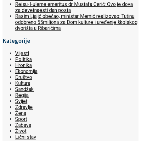
Reisu-l-uleme emeritus dr Mustafa Cerić: Ovo je dova
za devetnaesti dan posta
Rasim Ljajić obećao, ministar Memić realizovao: Tutinu
odobreno 55miliona za Dom kulture i uređenje školskog
dvorišta u Ribarićima
Kategorije
Vijesti
Politika
Hronika
Ekonomija
Društvo
Kultura
Sandžak
Regija
Svijet
Zdravlje
Žena
Sport
Zabava
Život
Lični stav