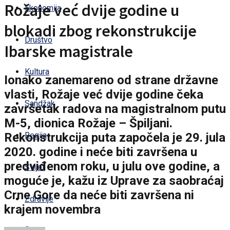
Rožaje već dvije godine u
Ekonomija
blokadi zbog rekonstrukcije
Društvo
Ibarske magistrale
Kultura
Ionako zanemareno od strane državne
vlasti, Rožaje već dvije godine čeka
Sandžak
završetak radova na magistralnom putu
M-5, dionica Rožaje – Špiljani.
Rekonstrukcija puta započela je 29. jula
Regija
2020. godine i neće biti završena u
predviđenom roku, u julu ove godine, a
Svijet
moguće je, kažu iz Uprave za saobraćaj
Crne Gore da neće biti završena ni
Zdravlje
krajem novembra