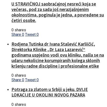
U STRAVIČNOJ saobraćajnoj nesreći koja se
večeras, pod za sada još nerazjašnjenim
okolnostima, poginula je jedna, a povređene su
četiri osobe.
0 shares
Share
0
Tweet
0
Rodjena Tutinka dr Ivana Stašević Karliičić,
Direktorka Klinike „Dr Laza Lazarević“
godinama uspješno vodi ovu kliniku, našla se na
udaru nekolicine korumpiranih kolega sklonih
kršenju radne discipline i profesionalne etike
0 shares
Share
0
Tweet
0
Potraga za zlatom u Srbiji u jeku. DVIJE
LOKACIJE U OKOLINI NOVOG PAZARA
0 shares