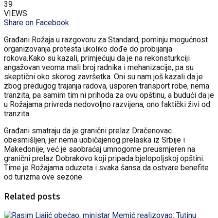
39
VIEWS
Share on Facebook
Građani Rožaja u razgovoru za Standard, pominju mogućnost
organizovanja protesta ukoliko dođe do probijanja
rokova.Kako su kazali, primjećuju da je na rekonsturkciji
angažovan veoma mali broj radnika i mehanizacije, pa su
skeptični oko skorog završetka. Oni su nam još kazali da je
zbog predugog trajanja radova, usporen transport robe, nema
tranzita, pa samim tim ni prihoda za ovu opštinu, a budući da je
u Rožajama privreda nedovoljno razvijena, ono faktički živi od
tranzita.
Građani smatraju da je granični prelaz Dračenovac
obesmišljen, jer nema uobičajenog prelaska iz Srbije i
Makedonije, već je saobraćaj umnogome preusmjeren na
granični prelaz Dobrakovo koji pripada bjelopoljskoj opštini.
Time je Rožajama oduzeta i svaka šansa da ostvare benefite
od turizma ove sezone.
Related posts