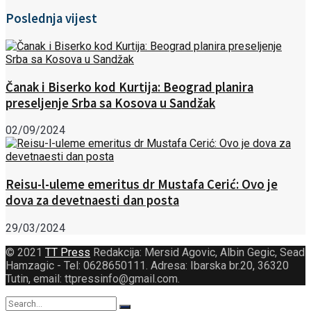
Poslednja vijest
Čanak i Biserko kod Kurtija: Beograd planira
preseljenje Srba sa Kosova u Sandžak
02/09/2024
Reisu-l-uleme emeritus dr Mustafa Cerić: Ovo je
dova za devetnaesti dan posta
29/03/2024
© 2021
TT Press
Redakcija: Mersid Agovic, Albin Gegic, Sead
Hamzagic - Tel: 0628650111. Adresa: Ibarska br.20, 36320
Tutin, email: ttpressinfo@gmail.com
.