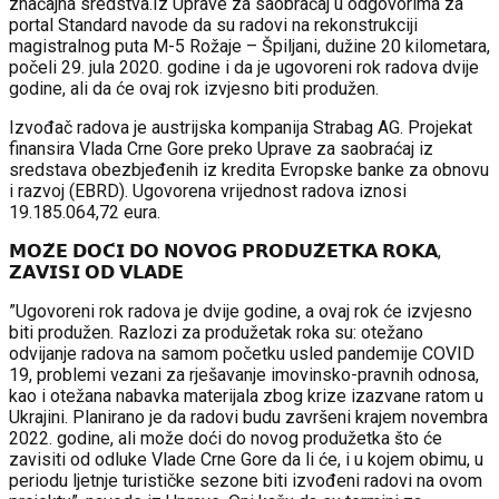
značajna sredstva.Iz Uprave za saobraćaj u odgovorima za
portal Standard navode da su radovi na rekonstrukciji
magistralnog puta M-5 Rožaje – Špiljani, dužine 20 kilometara,
počeli 29. jula 2020. godine i da je ugovoreni rok radova dvije
godine, ali da će ovaj rok izvjesno biti produžen.
Izvođač radova je austrijska kompanija Strabag AG. Projekat
finansira Vlada Crne Gore preko Uprave za saobraćaj iz
sredstava obezbjeđenih iz kredita Evropske banke za obnovu
i razvoj (EBRD). Ugovorena vrijednost radova iznosi
19.185.064,72 eura.
𝗠𝗢𝗭̌𝗘 𝗗𝗢𝗖́𝗜 𝗗𝗢 𝗡𝗢𝗩𝗢𝗚 𝗣𝗥𝗢𝗗𝗨𝗭̌𝗘𝗧𝗞𝗔 𝗥𝗢𝗞𝗔,
𝗭𝗔𝗩𝗜𝗦𝗜 𝗢𝗗 𝗩𝗟𝗔𝗗𝗘
”Ugovoreni rok radova je dvije godine, a ovaj rok će izvjesno
biti produžen. Razlozi za produžetak roka su: otežano
odvijanje radova na samom početku usled pandemije COVID
19, problemi vezani za rješavanje imovinsko-pravnih odnosa,
kao i otežana nabavka materijala zbog krize izazvane ratom u
Ukrajini. Planirano je da radovi budu završeni krajem novembra
2022. godine, ali može doći do novog produžetka što će
zavisiti od odluke Vlade Crne Gore da li će, i u kojem obimu, u
periodu ljetnje turističke sezone biti izvođeni radovi na ovom