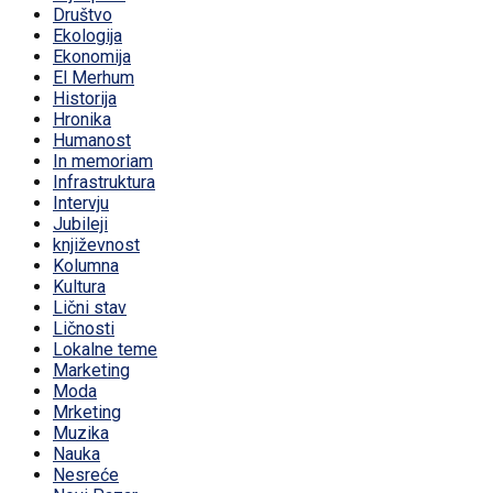
Društvo
Ekologija
Ekonomija
El Merhum
Historija
Hronika
Humanost
In memoriam
Infrastruktura
Intervju
Jubileji
književnost
Kolumna
Kultura
Lični stav
Ličnosti
Lokalne teme
Marketing
Moda
Mrketing
Muzika
Nauka
Nesreće