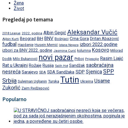
Žena
Život
Pregledaj po temama
Aleksandar Vučić
Albin Gegić
2022. godina
2018 League
BNV
BiH
Crna Gora
Beograd
Dritan Abazović
Aljbin Kurti
Bošnjaci
fudbal
izbori 2022.godine
Hapšenje
Husein Memić
Istana Negara
Kosovo
izbori za BNV 2022. godine
Milorad
Jasmina Curić
kolumna
novi pazar
Rasim Ljajić
Dodik
Priboj
Milo Đukanović
Prijepolje
saobraćajna
Rat u Ukrajini
Rožaje
Rusija
Sandžak
Salih Hot
SPP
nesreća
SDP
Sjenica
Sarajevo
SDA Sandžaka
SDA
Tutin
Srbija
Usame
Turska
Sulejman Ugljanin
Ukrajina
Zukorlić
Zaim Redžepović
Popularno