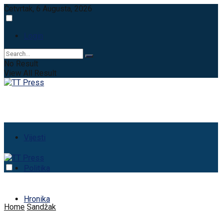
Četvrtak, 6 Augusta, 2026
Login
No Result
View All Result
Vijesti
Politika
Hronika
Home
Sandžak