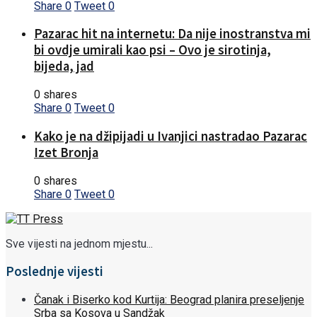
Share
0
Tweet
0
Pazarac hit na internetu: Da nije inostranstva mi
bi ovdje umirali kao psi – Ovo je sirotinja,
bijeda, jad
0 shares
Share
0
Tweet
0
Kako je na džipijadi u Ivanjici nastradao Pazarac
Izet Bronja
0 shares
Share
0
Tweet
0
Sve vijesti na jednom mjestu...
Poslednje vijesti
Čanak i Biserko kod Kurtija: Beograd planira preseljenje
Srba sa Kosova u Sandžak