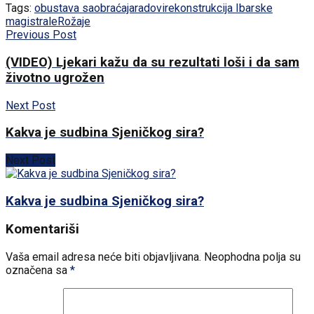
Tags:
obustava saobraćaja
radovi
rekonstrukcija Ibarske
magistrale
Rožaje
Previous Post
(VIDEO) Ljekari kažu da su rezultati loši i da sam
životno ugrožen
Next Post
Kakva je sudbina Sjeničkog sira?
Next Post
Kakva je sudbina Sjeničkog sira?
Komentariši
Vaša email adresa neće biti objavljivana.
Neophodna polja su
označena sa
*