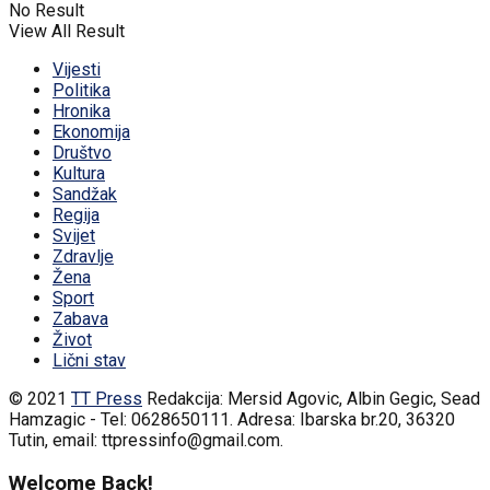
No Result
View All Result
Vijesti
Politika
Hronika
Ekonomija
Društvo
Kultura
Sandžak
Regija
Svijet
Zdravlje
Žena
Sport
Zabava
Život
Lični stav
© 2021
TT Press
Redakcija: Mersid Agovic, Albin Gegic, Sead
Hamzagic - Tel: 0628650111. Adresa: Ibarska br.20, 36320
Tutin, email: ttpressinfo@gmail.com
.
Welcome Back!