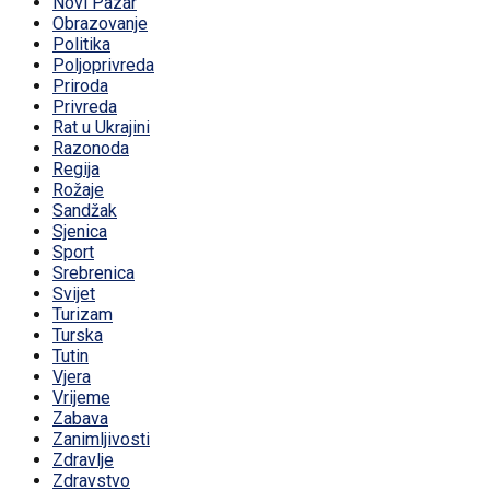
Novi Pazar
Obrazovanje
Politika
Poljoprivreda
Priroda
Privreda
Rat u Ukrajini
Razonoda
Regija
Rožaje
Sandžak
Sjenica
Sport
Srebrenica
Svijet
Turizam
Turska
Tutin
Vjera
Vrijeme
Zabava
Zanimljivosti
Zdravlje
Zdravstvo