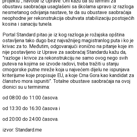
projektu”, navode iz Uprave. Oni kažu da su termini za
obustavu saobraćaja usaglašeni sa školama upravo iz razloga
nesmetanog odvijanja nastave, te da su obustave saobraćaja
neophodne jer rekonstrukcija obuhvata stabilizaciju postojećih
kosina i sanaciju tunela.
Portal Standard pitao je iz kog razloga je rožajska opština
ostavljena tako dugo bez najvažnijeg magistranlog puta i ko je
krivac za to. Međutim, odgovarajući ironično na pitanje koje im
nije postavljeno iz Uprave za saobraćaj Standardu kažu da,
”razloge i krivce za rekonstrukciju ne samo ovog nego svih
puteva na kojima se izvode radovi, treba tražiti u stanju
crnogorske putne mreže koja u najvećem dijelu ne ispunjava
kriterijume koje propisuje EU, a koje Crna Gora kao kandidat za
članstvo mora ispuniti”. Totalne obustave saobraćaja na ovoj
dionici su u terminima:
od 08:00 do 11:00 časova.
od 13:30 do 16:30 časova i
od 20:00 do 24:00 časova.
izvor: Standard.me