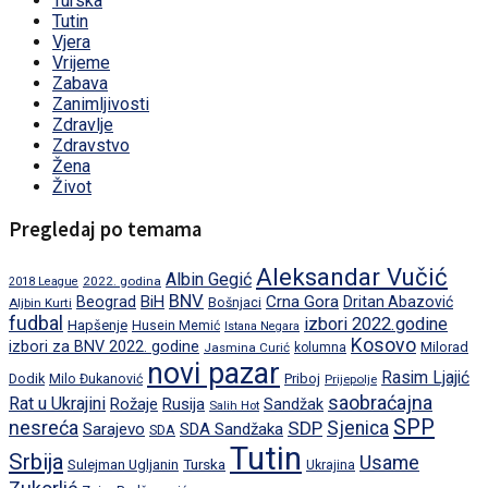
Turska
Tutin
Vjera
Vrijeme
Zabava
Zanimljivosti
Zdravlje
Zdravstvo
Žena
Život
Pregledaj po temama
Aleksandar Vučić
Albin Gegić
2022. godina
2018 League
BNV
BiH
Crna Gora
Beograd
Dritan Abazović
Aljbin Kurti
Bošnjaci
fudbal
izbori 2022.godine
Hapšenje
Husein Memić
Istana Negara
Kosovo
izbori za BNV 2022. godine
Milorad
Jasmina Curić
kolumna
novi pazar
Rasim Ljajić
Dodik
Priboj
Milo Đukanović
Prijepolje
saobraćajna
Rat u Ukrajini
Rožaje
Rusija
Sandžak
Salih Hot
SPP
nesreća
SDP
Sjenica
Sarajevo
SDA Sandžaka
SDA
Tutin
Srbija
Usame
Turska
Sulejman Ugljanin
Ukrajina