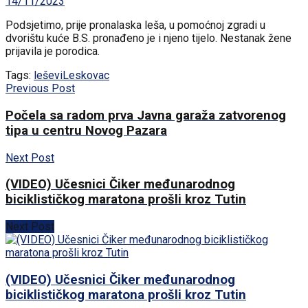
14/11/2023
Podsjetimo, prije pronalaska leša, u pomoćnoj zgradi u
dvorištu kuće B.S. pronađeno je i njeno tijelo. Nestanak žene
prijavila je porodica.
Tags:
leševi
Leskovac
Previous Post
Počela sa radom prva Javna garaža zatvorenog
tipa u centru Novog Pazara
Next Post
(VIDEO) Učesnici Čiker međunarodnog
biciklističkog maratona prošli kroz Tutin
Next Post
(VIDEO) Učesnici Čiker međunarodnog
biciklističkog maratona prošli kroz Tutin