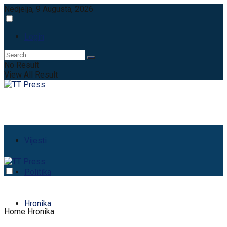
Nedjelja, 9 Augusta, 2026
Login
No Result
View All Result
Vijesti
Politika
Hronika
Home
Hronika