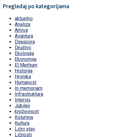
Pregledaj po kategorijama
aktuelno
Analiza
Arhiva
Avantura
Dijaspora
Društvo
Ekologija
Ekonomija
El Merhum
Historija
Hronika
Humanost
In memoriam
Infrastruktura
Intervju
Jubileji
književnost
Kolumna
Kultura
Lični stav
Ličnosti