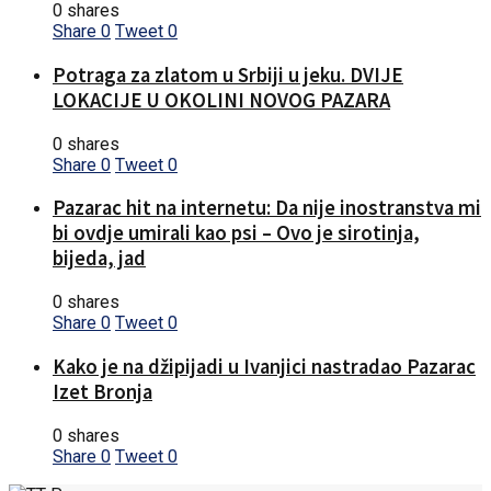
0 shares
Share
0
Tweet
0
Potraga za zlatom u Srbiji u jeku. DVIJE
LOKACIJE U OKOLINI NOVOG PAZARA
0 shares
Share
0
Tweet
0
Pazarac hit na internetu: Da nije inostranstva mi
bi ovdje umirali kao psi – Ovo je sirotinja,
bijeda, jad
0 shares
Share
0
Tweet
0
Kako je na džipijadi u Ivanjici nastradao Pazarac
Izet Bronja
0 shares
Share
0
Tweet
0