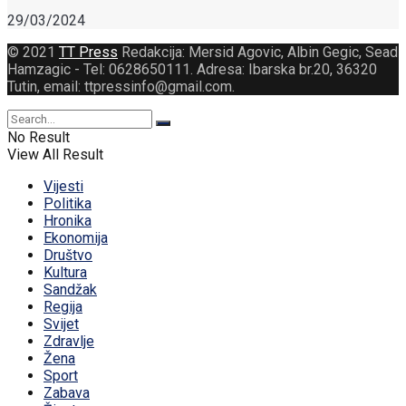
29/03/2024
© 2021
TT Press
Redakcija: Mersid Agovic, Albin Gegic, Sead
Hamzagic - Tel: 0628650111. Adresa: Ibarska br.20, 36320
Tutin, email: ttpressinfo@gmail.com
.
No Result
View All Result
Vijesti
Politika
Hronika
Ekonomija
Društvo
Kultura
Sandžak
Regija
Svijet
Zdravlje
Žena
Sport
Zabava