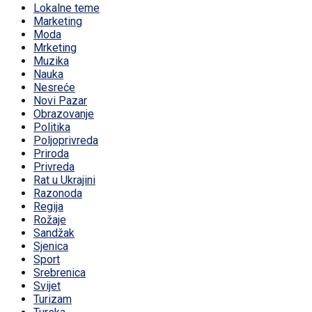
Lokalne teme
Marketing
Moda
Mrketing
Muzika
Nauka
Nesreće
Novi Pazar
Obrazovanje
Politika
Poljoprivreda
Priroda
Privreda
Rat u Ukrajini
Razonoda
Regija
Rožaje
Sandžak
Sjenica
Sport
Srebrenica
Svijet
Turizam