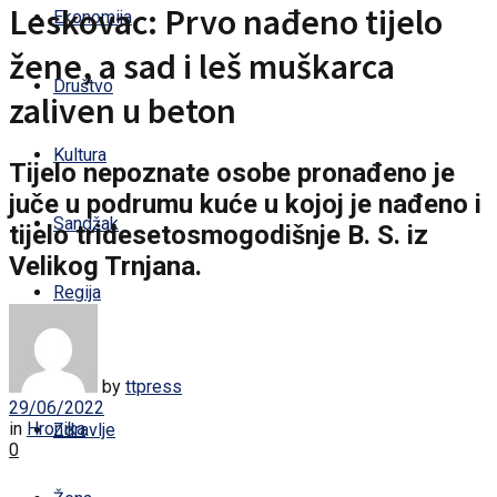
Leskovac: Prvo nađeno tijelo
Ekonomija
žene, a sad i leš muškarca
Društvo
zaliven u beton
Kultura
Tijelo nepoznate osobe pronađeno je
juče u podrumu kuće u kojoj je nađeno i
Sandžak
tijelo tridesetosmogodišnje B. S. iz
Velikog Trnjana.
Regija
Svijet
by
ttpress
29/06/2022
in
Hronika
Zdravlje
0