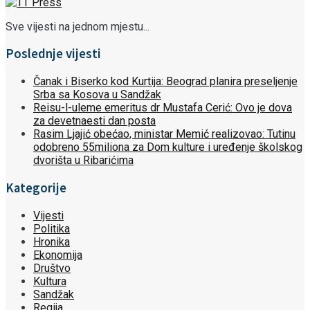
Sve vijesti na jednom mjestu...
Poslednje vijesti
Čanak i Biserko kod Kurtija: Beograd planira preseljenje
Srba sa Kosova u Sandžak
Reisu-l-uleme emeritus dr Mustafa Cerić: Ovo je dova
za devetnaesti dan posta
Rasim Ljajić obećao, ministar Memić realizovao: Tutinu
odobreno 55miliona za Dom kulture i uređenje školskog
dvorišta u Ribarićima
Kategorije
Vijesti
Politika
Hronika
Ekonomija
Društvo
Kultura
Sandžak
Regija