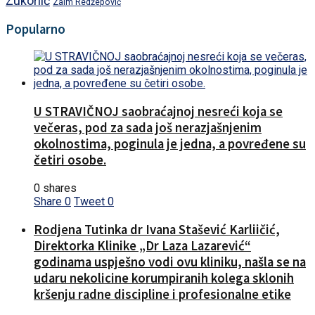
Zukorlić
Zaim Redžepović
Popularno
U STRAVIČNOJ saobraćajnoj nesreći koja se
večeras, pod za sada još nerazjašnjenim
okolnostima, poginula je jedna, a povređene su
četiri osobe.
0 shares
Share
0
Tweet
0
Rodjena Tutinka dr Ivana Stašević Karliičić,
Direktorka Klinike „Dr Laza Lazarević“
godinama uspješno vodi ovu kliniku, našla se na
udaru nekolicine korumpiranih kolega sklonih
kršenju radne discipline i profesionalne etike