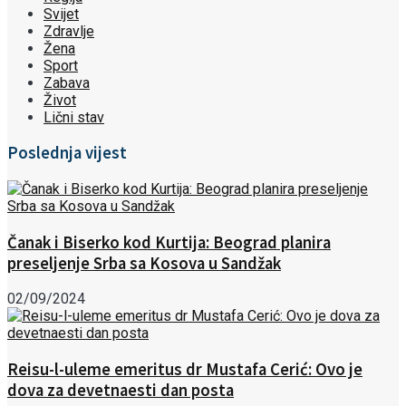
Svijet
Zdravlje
Žena
Sport
Zabava
Život
Lični stav
Poslednja vijest
Čanak i Biserko kod Kurtija: Beograd planira
preseljenje Srba sa Kosova u Sandžak
02/09/2024
Reisu-l-uleme emeritus dr Mustafa Cerić: Ovo je
dova za devetnaesti dan posta