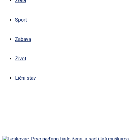
Žena
Sport
Zabava
Život
Lični stav