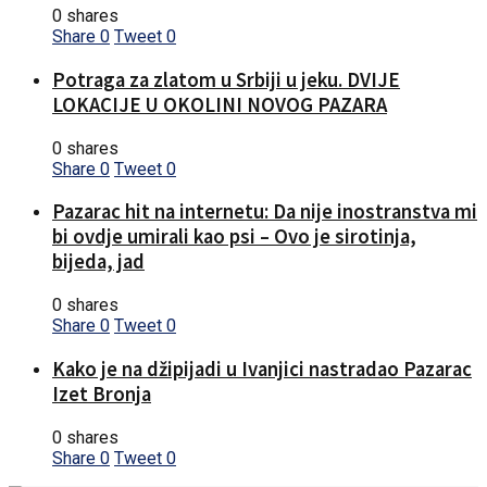
0 shares
Share
0
Tweet
0
Potraga za zlatom u Srbiji u jeku. DVIJE
LOKACIJE U OKOLINI NOVOG PAZARA
0 shares
Share
0
Tweet
0
Pazarac hit na internetu: Da nije inostranstva mi
bi ovdje umirali kao psi – Ovo je sirotinja,
bijeda, jad
0 shares
Share
0
Tweet
0
Kako je na džipijadi u Ivanjici nastradao Pazarac
Izet Bronja
0 shares
Share
0
Tweet
0