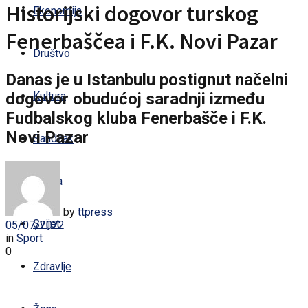
Historijski dogovor turskog
Ekonomija
Fenerbaščea i F.K. Novi Pazar
Društvo
Danas je u Istanbulu postignut načelni
dogovor obudućoj saradnji između
Kultura
Fudbalskog kluba Fenerbašče i F.K.
Novi Pazar
Sandžak
Regija
by
ttpress
Svijet
05/07/2022
in
Sport
0
Zdravlje