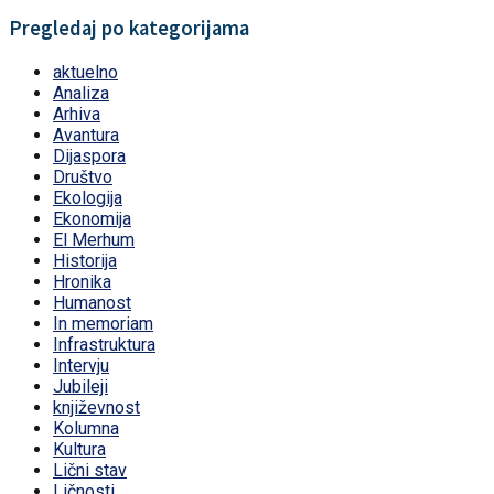
Pregledaj po kategorijama
aktuelno
Analiza
Arhiva
Avantura
Dijaspora
Društvo
Ekologija
Ekonomija
El Merhum
Historija
Hronika
Humanost
In memoriam
Infrastruktura
Intervju
Jubileji
književnost
Kolumna
Kultura
Lični stav
Ličnosti