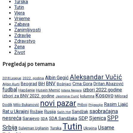
Turska
Tutin
Vjera
Vrijeme
Zabava
Zanimljivosti
Zdravlje
Zdravstvo
Žena
Život
Pregledaj po temama
Aleksandar Vučić
Albin Gegić
2022. godina
2018 League
BNV
BiH
Crna Gora
Beograd
Dritan Abazović
Aljbin Kurti
Bošnjaci
fudbal
izbori 2022.godine
Hapšenje
Husein Memić
Istana Negara
Kosovo
izbori za BNV 2022. godine
Milorad
Jasmina Curić
kolumna
novi pazar
Rasim Ljajić
Dodik
Priboj
Milo Đukanović
Prijepolje
saobraćajna
Rat u Ukrajini
Rožaje
Rusija
Sandžak
Salih Hot
SPP
nesreća
SDP
Sjenica
Sarajevo
SDA Sandžaka
SDA
Tutin
Srbija
Usame
Turska
Sulejman Ugljanin
Ukrajina