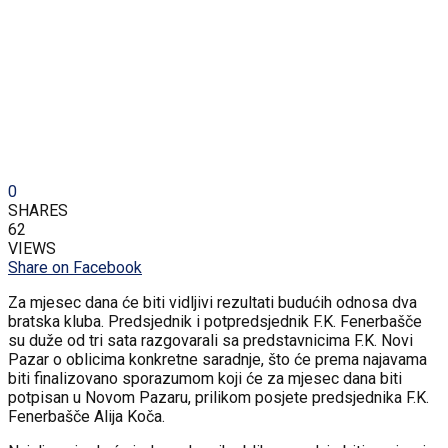
0
SHARES
62
VIEWS
Share on Facebook
Za mjesec dana će biti vidljivi rezultati budućih odnosa dva
bratska kluba. Predsjednik i potpredsjednik F.K. Fenerbašče
su duže od tri sata razgovarali sa predstavnicima F.K. Novi
Pazar o oblicima konkretne saradnje, što će prema najavama
biti finalizovano sporazumom koji će za mjesec dana biti
potpisan u Novom Pazaru, prilikom posjete predsjednika F.K.
Fenerbašče Alija Koča.