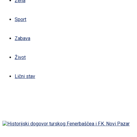
Žena
Sport
Zabava
Život
Lični stav