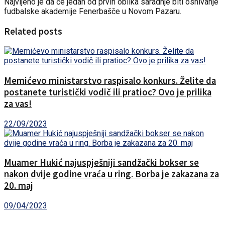
Najvljeno je da će jedan od prvih oblika saradnje biti osnivanje
fudbalske akademije Fenerbašče u Novom Pazaru.
Related posts
Memićevo ministarstvo raspisalo konkurs. Želite da
postanete turistički vodič ili pratioc? Ovo je prilika
za vas!
22/09/2023
Muamer Hukić najuspješniji sandžački bokser se
nakon dvije godine vraća u ring. Borba je zakazana za
20. maj
09/04/2023