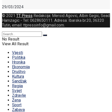
29/03/2024
© 2021
TT Press
Redakcija: Mersid Agovic, Albin Gegic, Sead
Hamzagic - Tel: 0628650111. Adresa: Ibarska br.20, 36320
Tutin, email: ttpressinfo@gmail.com
.
No Result
View All Result
Vijesti
Politika
Hronika
Ekonomija
Društvo
Kultura
Sandžak
Regija
Svijet
Zdravlje
Žena
Sport
Zabava