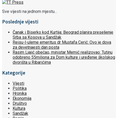
Sve vijesti na jednom mjestu...
Poslednje vijesti
Čanak i Biserko kod Kurtija: Beograd planira preseljenje
Srba sa Kosova u Sandžak
Reisu-l-uleme emeritus dr Mustafa Cerić: Ovo je dova
za devetnaesti dan posta
Rasim Ljajić obećao, ministar Memić realizovao: Tutinu
odobreno 55miliona za Dom kulture i uređenje školskog
dvorišta u Ribarićima
Kategorije
Vijesti
Politika
Hronika
Ekonomija
Društvo
Kultura
Sandžak