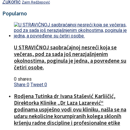
Zukorlić
Zaim Redžepović
Popularno
U STRAVIČNOJ saobraćajnoj nesreći koja se
večeras, pod za sada još nerazjašnjenim
okolnostima, poginula je jedna, a povređene su
četiri osobe.
0 shares
Share
0
Tweet
0
Rodjena Tutinka dr Ivana Stašević Karliičić,
Direktorka Klinike „Dr Laza Lazarević“
godinama uspješno vodi ovu kliniku, našla se na
udaru nekolicine korumpiranih kolega sklonih
kršenju radne discipline i profesionalne etike