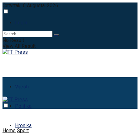
Četvrtak, 6 Augusta, 2026
Login
No Result
View All Result
Vijesti
Politika
Hronika
Home
Sport