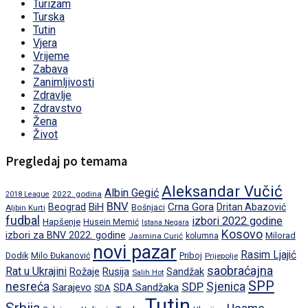
Turizam
Turska
Tutin
Vjera
Vrijeme
Zabava
Zanimljivosti
Zdravlje
Zdravstvo
Žena
Život
Pregledaj po temama
Aleksandar Vučić
Albin Gegić
2022. godina
2018 League
BNV
BiH
Crna Gora
Beograd
Dritan Abazović
Aljbin Kurti
Bošnjaci
fudbal
izbori 2022.godine
Hapšenje
Husein Memić
Istana Negara
Kosovo
izbori za BNV 2022. godine
Milorad
Jasmina Curić
kolumna
novi pazar
Rasim Ljajić
Dodik
Priboj
Milo Đukanović
Prijepolje
saobraćajna
Rat u Ukrajini
Rožaje
Rusija
Sandžak
Salih Hot
SPP
nesreća
SDP
Sjenica
Sarajevo
SDA Sandžaka
SDA
Tutin