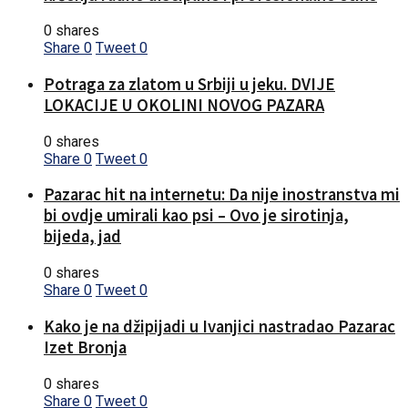
0 shares
Share
0
Tweet
0
Potraga za zlatom u Srbiji u jeku. DVIJE
LOKACIJE U OKOLINI NOVOG PAZARA
0 shares
Share
0
Tweet
0
Pazarac hit na internetu: Da nije inostranstva mi
bi ovdje umirali kao psi – Ovo je sirotinja,
bijeda, jad
0 shares
Share
0
Tweet
0
Kako je na džipijadi u Ivanjici nastradao Pazarac
Izet Bronja
0 shares
Share
0
Tweet
0