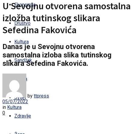
U Sevojnu otvorena samostalna
Ekonomija
izložba tutinskog slikara
Društvo
Sefedina Fakovića
Kultura
Danas je u Sevojnu otvorena
samostalna izloba slika tutinskog
Sandžak
slikara Sefedina Fakovića.
Regija
by
ttpress
Svijet
05/07/2022
in
Kultura
0
Zdravlje