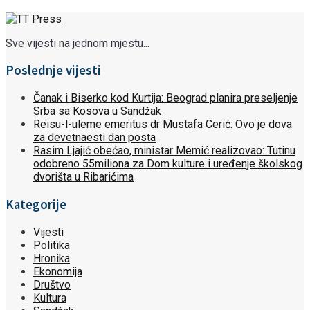
Sve vijesti na jednom mjestu...
Poslednje vijesti
Čanak i Biserko kod Kurtija: Beograd planira preseljenje
Srba sa Kosova u Sandžak
Reisu-l-uleme emeritus dr Mustafa Cerić: Ovo je dova
za devetnaesti dan posta
Rasim Ljajić obećao, ministar Memić realizovao: Tutinu
odobreno 55miliona za Dom kulture i uređenje školskog
dvorišta u Ribarićima
Kategorije
Vijesti
Politika
Hronika
Ekonomija
Društvo
Kultura