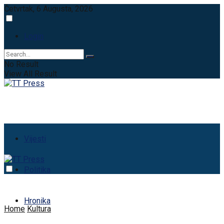
Četvrtak, 6 Augusta, 2026
Login
No Result
View All Result
Vijesti
Politika
Hronika
Home
Kultura