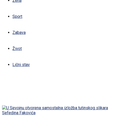
Žena
Sport
Zabava
Život
Lični stav