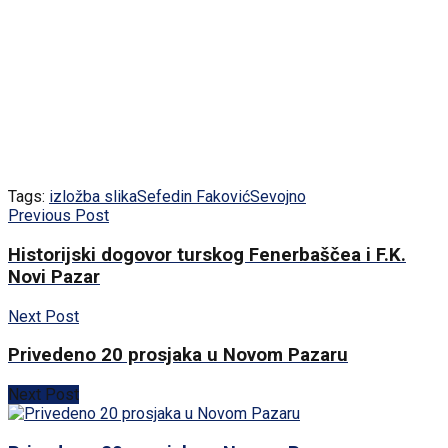
Tags:
izložba slika
Sefedin Faković
Sevojno
Previous Post
Historijski dogovor turskog Fenerbaščea i F.K.
Novi Pazar
Next Post
Privedeno 20 prosjaka u Novom Pazaru
Next Post