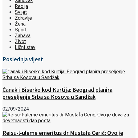
Sandžak
Regija
Svijet
Zdravlje
Žena
Sport
Zabava
Život
Lični stav
Poslednja vijest
Čanak i Biserko kod Kurtija: Beograd planira
preseljenje Srba sa Kosova u Sandžak
02/09/2024
Reisu-l-uleme emeritus dr Mustafa Cerić: Ovo je