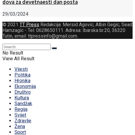
dova za devetnaesti dan posta
29/03/2024
© 2021
TT Press
Redakcija: Mersid Agovic, Albin Gegic, Sead
Hamzagic - Tel: 0628650111. Adresa: Ibarska br.20, 36320
Tutin, email: ttpressinfo@gmail.com
.
No Result
View All Result
Vijesti
Politika
Hronika
Ekonomija
Društvo
Kultura
Sandžak
Regija
Svijet
Zdravlje
Žena
Sport