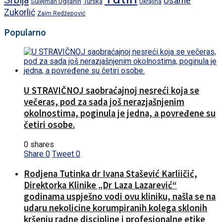
Srbija
Usame
Turska
Sulejman Ugljanin
Ukrajina
Zukorlić
Zaim Redžepović
Popularno
U STRAVIČNOJ saobraćajnoj nesreći koja se
večeras, pod za sada još nerazjašnjenim
okolnostima, poginula je jedna, a povređene su
četiri osobe.
0 shares
Share
0
Tweet
0
Rodjena Tutinka dr Ivana Stašević Karliičić,
Direktorka Klinike „Dr Laza Lazarević“
godinama uspješno vodi ovu kliniku, našla se na
udaru nekolicine korumpiranih kolega sklonih
kršenju radne discipline i profesionalne etike