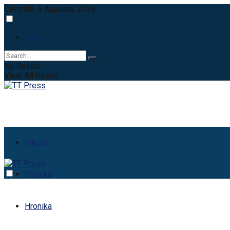
Četvrtak, 6 Augusta, 2026
Login
No Result
View All Result
Vijesti
Politika
Hronika