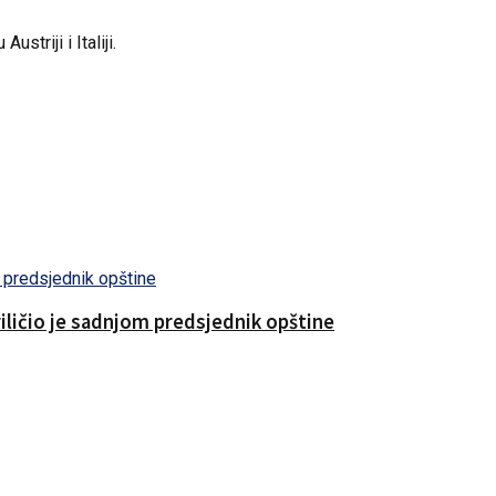
triji i Italiji.
riličio je sadnjom predsjednik opštine