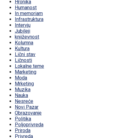
Hronika
Humanost
In memoriam
Infrastruktura
Intervju
Jubileji
književnost
Kolumna
Kultura
Lični stav
Ličnosti
Lokalne teme
Marketing
Moda
Mrketing
Muzika
Nauka
Nesreće
Novi Pazar
Obrazovanje
Politika
Poljoprivreda
Priroda
Privreda