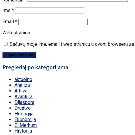
Ime
*
Email
*
Web stranica
Sačuvaj moje ime, email i web stranicu u ovom browseru z
Pregledaj po kategorijama
aktuelno
Analiza
Arhiva
Avantura
Dijaspora
Društvo
Ekologija
Ekonomija
El Merhum
Historija