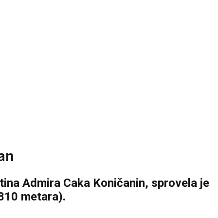
lan
utina Admira Caka Koničanin, sprovela je
4 810 metara).