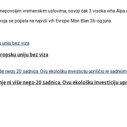
epovoljim vremenskim uslovima, osvoji čak 3 visoka vrha Alpa u Aus
koja se popela na najviši vrh Evrope Mon Blan 26-og juna.
ropsku uniju bez viza
nje ni više nego 20 sadnica. Ovu ekološku investiciju up