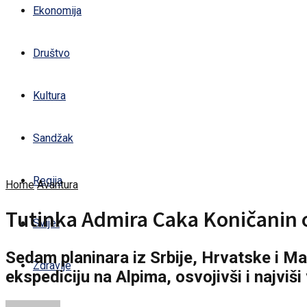
Ekonomija
Društvo
Kultura
Sandžak
Regija
Home
Avantura
Tutinka Admira Caka Koničanin o
Svijet
Sedam planinara iz Srbije, Hrvatske i Ma
Zdravlje
ekspediciju na Alpima, osvojivši i najviši