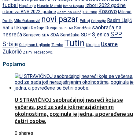
fudbal
izbori 2022.godine
Hapšenje
Husein Memić
Istana Negara
Kosovo
izbori za BNV 2022. godine
Milorad
Jasmina Curić
kolumna
novi pazar
Rasim Ljajić
Dodik
Priboj
Milo Đukanović
Prijepolje
saobraćajna
Rat u Ukrajini
Rožaje
Rusija
Sandžak
Salih Hot
SPP
nesreća
SDP
Sjenica
Sarajevo
SDA Sandžaka
SDA
Tutin
Srbija
Usame
Turska
Sulejman Ugljanin
Ukrajina
Zukorlić
Zaim Redžepović
Poplarno
U STRAVIČNOJ saobraćajnoj nesreći koja se
večeras, pod za sada još nerazjašnjenim
okolnostima, poginula je jedna, a povređene su
četiri osobe.
0 shares