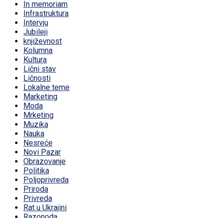
In memoriam
Infrastruktura
Intervju
Jubileji
književnost
Kolumna
Kultura
Lični stav
Ličnosti
Lokalne teme
Marketing
Moda
Mrketing
Muzika
Nauka
Nesreće
Novi Pazar
Obrazovanje
Politika
Poljoprivreda
Priroda
Privreda
Rat u Ukrajini
Razonoda