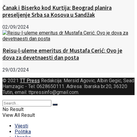
Čanak i Biserko kod Kurtija: Beograd planira
preseljenje Srba sa Kosova u Sandžak
02/09/2024
Reisu-l-uleme emeritus dr Mustafa Cerić: Ovo je
dova za devetnaesti dan posta
29/03/2024
© 2021
TT Press
Redakcija: Mersid Agovic, Albin Gegic, Sead
Hamzagic - Tel: 0628650111. Adresa: Ibarska br.20, 36320
Tutin, email: ttpressinfo@gmail.com
.
No Result
View All Result
Vijesti
Politika