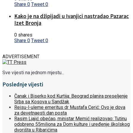
Share
0
Tweet
0
Kako je na džipijadi u Ivanjici nastradao Pazarac
Izet Bronja
0 shares
Share
0
Tweet
0
ADVERTISEMENT
Sve vijesti na jednom mjestu...
Poslednje vijesti
Čanak i Biserko kod Kurtija: Beograd planira preseljenje
Srba sa Kosova u Sandžak
Reisu-l-uleme emeritus dr Mustafa Cerić: Ovo je dova
za devetnaesti dan posta
Rasim Ljajić obećao, ministar Memić realizovao: Tutinu
odobreno 55miliona za Dom kulture i uređenje školskog
dvorišta u Ribarićima