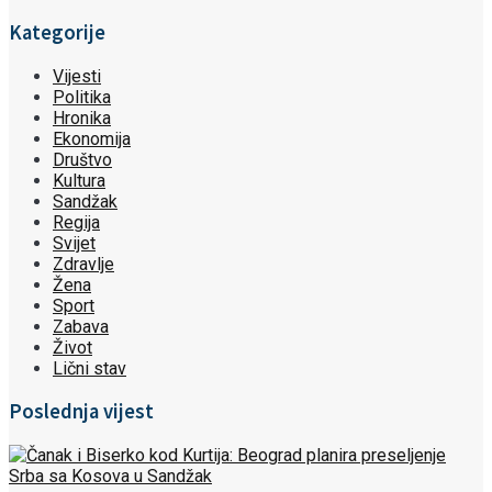
Kategorije
Vijesti
Politika
Hronika
Ekonomija
Društvo
Kultura
Sandžak
Regija
Svijet
Zdravlje
Žena
Sport
Zabava
Život
Lični stav
Poslednja vijest