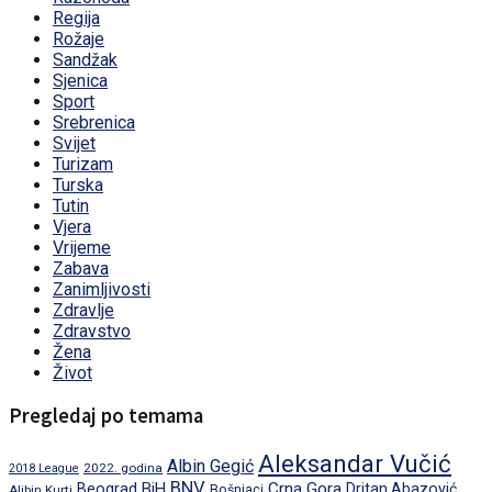
Regija
Rožaje
Sandžak
Sjenica
Sport
Srebrenica
Svijet
Turizam
Turska
Tutin
Vjera
Vrijeme
Zabava
Zanimljivosti
Zdravlje
Zdravstvo
Žena
Život
Pregledaj po temama
Aleksandar Vučić
Albin Gegić
2022. godina
2018 League
BNV
BiH
Crna Gora
Beograd
Dritan Abazović
Aljbin Kurti
Bošnjaci