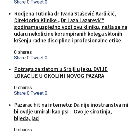
Share
0
Tweet
0
Rodjena Tutinka dr Ivana Stašević Karliičić,
Direktorka Klinike „Dr Laza Lazarević“
godinama uspješno vodi ovu kliniku, našla se na
udaru nekolicine korumpiranih kolega sklonih
kršenju radne discipline i profesionalne etike
0 shares
Share
0
Tweet
0
Potraga za zlatom u Srbiji u jeku. DVIJE
LOKACIJE U OKOLINI NOVOG PAZARA
0 shares
Share
0
Tweet
0
Pazarac hit na internetu: Da nije inostranstva mi
bi ovdje umirali kao psi – Ovo je sirotinja,
bijeda, jad
0 shares