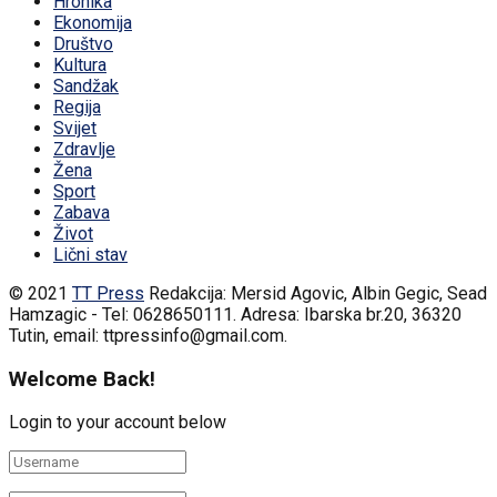
Hronika
Ekonomija
Društvo
Kultura
Sandžak
Regija
Svijet
Zdravlje
Žena
Sport
Zabava
Život
Lični stav
© 2021
TT Press
Redakcija: Mersid Agovic, Albin Gegic, Sead
Hamzagic - Tel: 0628650111. Adresa: Ibarska br.20, 36320
Tutin, email: ttpressinfo@gmail.com
.
Welcome Back!
Login to your account below