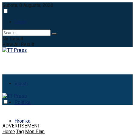
Subota, 8 Augusta, 2026
Login
No Result
View All Result
Vijesti
Politika
Hronika
ADVERTISEMENT
Home
Tag
Mon Blan