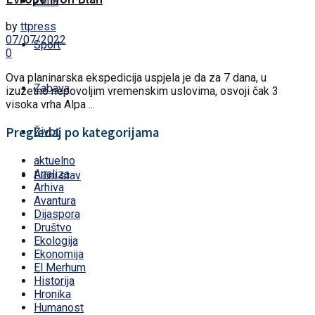
Žena
by
ttpress
07/07/2022
Sport
0
Ova planinarska ekspedicija uspjela je da za 7 dana, u
Zabava
izuzetno nepovoljim vremenskim uslovima, osvoji čak 3
visoka vrha Alpa ...
Pregledaj po kategorijama
Život
aktuelno
Analiza
Lični stav
Arhiva
Avantura
Dijaspora
Društvo
Ekologija
Ekonomija
El Merhum
Historija
Hronika
Humanost