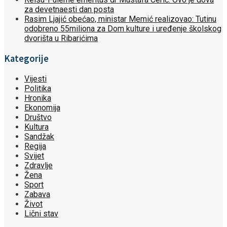
za devetnaesti dan posta
Rasim Ljajić obećao, ministar Memić realizovao: Tutinu
odobreno 55miliona za Dom kulture i uređenje školskog
dvorišta u Ribarićima
Kategorije
Vijesti
Politika
Hronika
Ekonomija
Društvo
Kultura
Sandžak
Regija
Svijet
Zdravlje
Žena
Sport
Zabava
Život
Lični stav