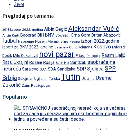
Život
Pregledaj po temama
Aleksandar Vučić
Albin Gegić
2022. godina
2018 League
BNV
BiH
Crna Gora
Beograd
Dritan Abazović
Aljbin Kurti
Bošnjaci
fudbal
izbori 2022.godine
Hapšenje
Husein Memić
Istana Negara
Kosovo
izbori za BNV 2022. godine
Milorad
Jasmina Curić
kolumna
novi pazar
Rasim Ljajić
Dodik
Priboj
Milo Đukanović
Prijepolje
saobraćajna
Rat u Ukrajini
Rožaje
Rusija
Sandžak
Salih Hot
SPP
nesreća
SDP
Sjenica
Sarajevo
SDA Sandžaka
SDA
Tutin
Srbija
Usame
Turska
Sulejman Ugljanin
Ukrajina
Zukorlić
Zaim Redžepović
Popularno