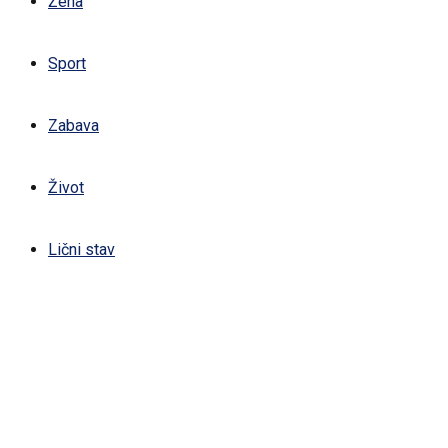
Žena
Sport
Zabava
Život
Lični stav