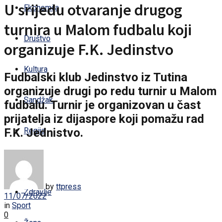
U srijedu otvaranje drugog
Ekonomija
turnira u Malom fudbalu koji
Društvo
organizuje F.K. Jedinstvo
Kultura
Fudbalski klub Jedinstvo iz Tutina
organizuje drugi po redu turnir u Malom
Sandžak
fudbalu. Turnir je organizovan u čast
prijatelja iz dijaspore koji pomažu rad
F.K. Jednistvo.
Regija
Svijet
by
ttpress
Zdravlje
11/07/2022
in
Sport
0