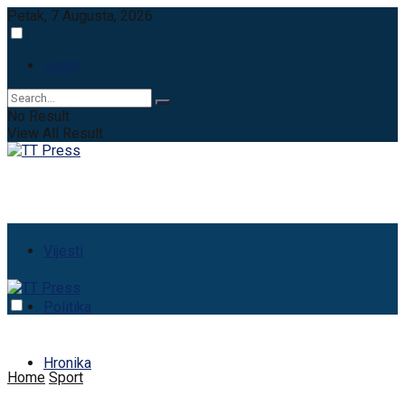
Petak, 7 Augusta, 2026
Login
No Result
View All Result
Vijesti
Politika
Hronika
Home
Sport