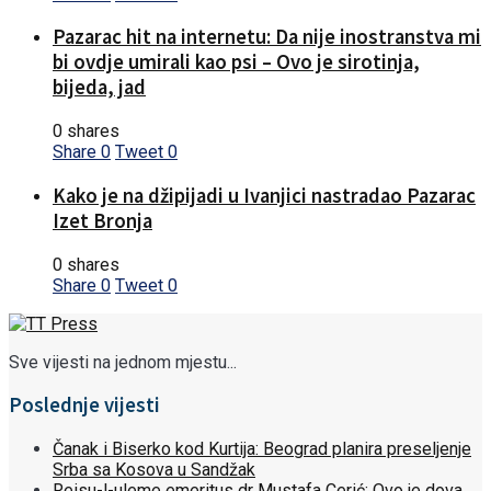
Pazarac hit na internetu: Da nije inostranstva mi
bi ovdje umirali kao psi – Ovo je sirotinja,
bijeda, jad
0 shares
Share
0
Tweet
0
Kako je na džipijadi u Ivanjici nastradao Pazarac
Izet Bronja
0 shares
Share
0
Tweet
0
Sve vijesti na jednom mjestu...
Poslednje vijesti
Čanak i Biserko kod Kurtija: Beograd planira preseljenje
Srba sa Kosova u Sandžak
Reisu-l-uleme emeritus dr Mustafa Cerić: Ovo je dova