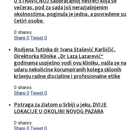
U STRAVIČNOJ saobraćajnoj nesreći koja se
večeras, pod za sada još nerazjašnjenim
okolnostima, poginula je jedna, a povređene su
četiri osobe.
0 shares
Share
0
Tweet
0
Rodjena Tutinka dr Ivana Stašević Karliičić,
Direktorka Klinike „Dr Laza Lazarević“
godinama uspješno vodi ovu kliniku, našla se na
udaru nekolicine korumpiranih kolega sklonih
kršenju radne discipline i profesionalne etike
0 shares
Share
0
Tweet
0
Potraga za zlatom u Srbiji u jeku. DVIJE
LOKACIJE U OKOLINI NOVOG PAZARA
0 shares
Share
0
Tweet
0