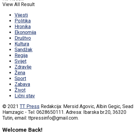
View All Result
Vijesti
Politika
Hronika
Ekonomija
Društvo
Kultura
Sandžak
Regija
Svijet
Zdravlje
Žena
Sport
Zabava
Život
Lični stav
© 2021
TT Press
Redakcija: Mersid Agovic, Albin Gegic, Sead
Hamzagic - Tel: 0628650111. Adresa: Ibarska br.20, 36320
Tutin, email: ttpressinfo@gmail.com
.
Welcome Back!