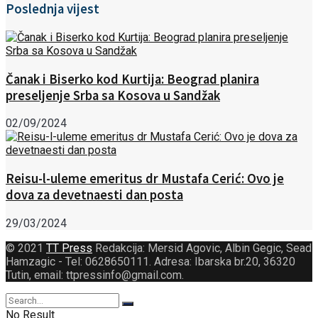
Poslednja vijest
Čanak i Biserko kod Kurtija: Beograd planira
preseljenje Srba sa Kosova u Sandžak
02/09/2024
Reisu-l-uleme emeritus dr Mustafa Cerić: Ovo je
dova za devetnaesti dan posta
29/03/2024
© 2021
TT Press
Redakcija: Mersid Agovic, Albin Gegic, Sead
Hamzagic - Tel: 0628650111. Adresa: Ibarska br.20, 36320
Tutin, email: ttpressinfo@gmail.com
.
No Result