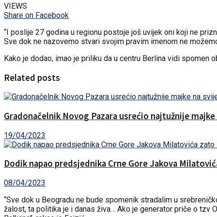
VIEWS
Share on Facebook
“I poslije 27 godina u regionu postoje još uvijek oni koji ne p
Sve dok ne nazovemo stvari svojim pravim imenom ne možemo se 
Kako je dodao, imao je priliku da u centru Berlina vidi spomen o
Related posts
Gradonačelnik Novog Pazara usrećio najtužnije majke n
19/04/2023
Dodik napao predsjednika Crne Gore Jakova Milatovića 
08/04/2023
“Sve dok u Beogradu ne bude spomenik stradalim u srebreničkom g
žalost, ta politika je i danas živa… Ako je generator priče o tzv