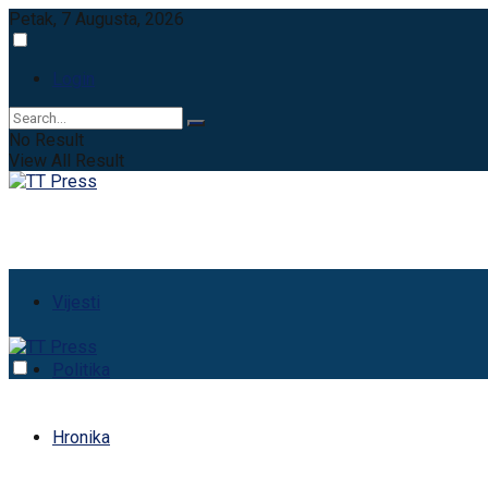
Petak, 7 Augusta, 2026
Login
No Result
View All Result
Vijesti
Politika
Hronika