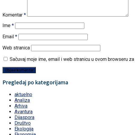
Komentar
*
Ime
*
Email
*
Web stranica
Sačuvaj moje ime, email i web stranicu u ovom browseru z
Pregledaj po kategorijama
aktuelno
Analiza
Arhiva
Avantura
Dijaspora
Društvo
Ekologija
Ekonomija