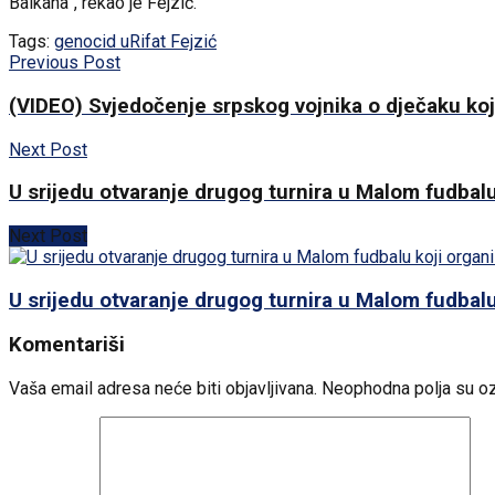
Balkana”, rekao je Fejzić.
Tags:
genocid u
Rifat Fejzić
Previous Post
(VIDEO) Svjedočenje srpskog vojnika o dječaku koji 
Next Post
U srijedu otvaranje drugog turnira u Malom fudbalu
Next Post
U srijedu otvaranje drugog turnira u Malom fudbalu
Komentariši
Vaša email adresa neće biti objavljivana.
Neophodna polja su o