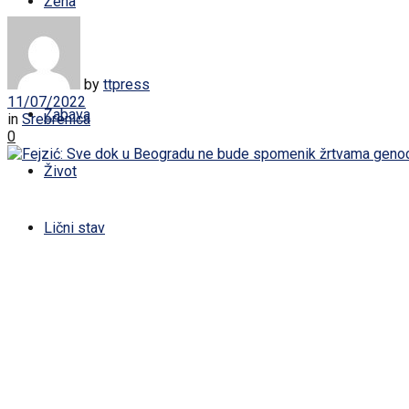
Žena
Sport
by
ttpress
11/07/2022
Zabava
in
Srebrenica
0
Život
Lični stav