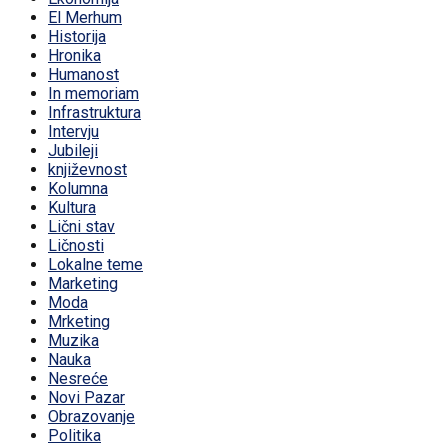
El Merhum
Historija
Hronika
Humanost
In memoriam
Infrastruktura
Intervju
Jubileji
književnost
Kolumna
Kultura
Lični stav
Ličnosti
Lokalne teme
Marketing
Moda
Mrketing
Muzika
Nauka
Nesreće
Novi Pazar
Obrazovanje
Politika