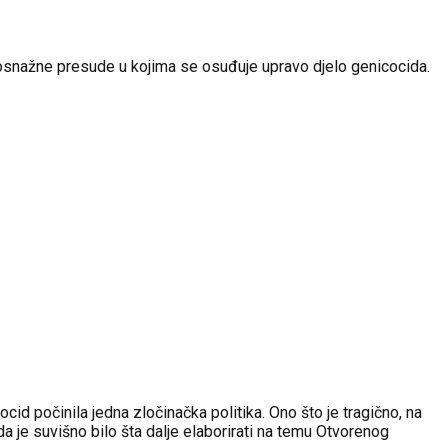
ravosnažne presude u kojima se osuđuje upravo djelo genicocida.
d počinila jedna zločinačka politika. Ono što je tragično, na
da je suvišno bilo šta dalje elaborirati na temu Otvorenog