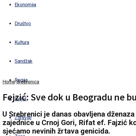
Ekonomija
Društvo
Kultura
Sandžak
Regija
Home
Srebrenica
Fejzić: Sve dok u Beogradu ne b
Svijet
U Srebrenici je danas obavljena dženaza 
Zdravlje
zajednice u Crnoj Gori, Rifat ef. Fajzić k
sjećamo nevinih žrtava genicida.