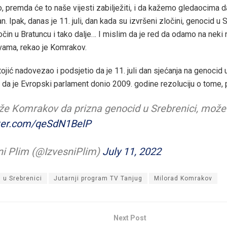
, premda će to naše vijesti zabilježiti, i da kažemo gledaocima d
n. Ipak, danas je 11. juli, dan kada su izvršeni zločini, genocid u S
očin u Bratuncu i tako dalje… I mislim da je red da odamo na neki n
vama, rekao je Komrakov.
jić nadovezao i podsjetio da je 11. juli dan sjećanja na genocid 
 i da je Evropski parlament donio 2009. godine rezoluciju o tome, 
e Komrakov da prizna genocid u Srebrenici, može
tter.com/qeSdN1BelP
ni Plim (@IzvesniPlim)
July 11, 2022
 u Srebrenici
Jutarnji program TV Tanjug
Milorad Komrakov
Next Post