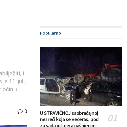
Popularno
ilježiti, i
e 11. juli,
zločin u
0
U STRAVIČNOJ saobraćajnoj
nesreći koja se večeras, pod
za sada još nerazjašnjenim