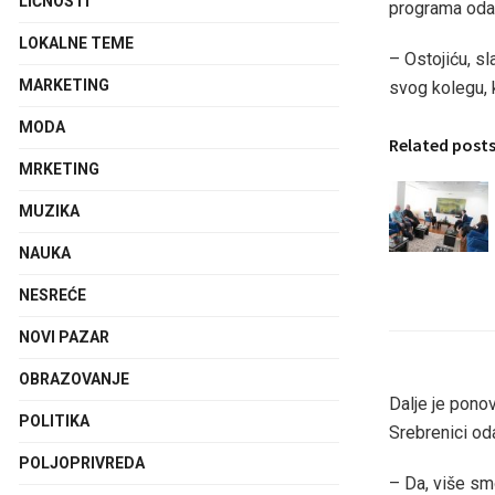
LIČNOSTI
programa odal
LOKALNE TEME
– Ostojiću, s
MARKETING
svog kolegu, 
MODA
Related post
MRKETING
MUZIKA
NAUKA
NESREĆE
NOVI PAZAR
OBRAZOVANJE
Dalje je ponov
POLITIKA
Srebrenici od
POLJOPRIVREDA
– Da, više sm