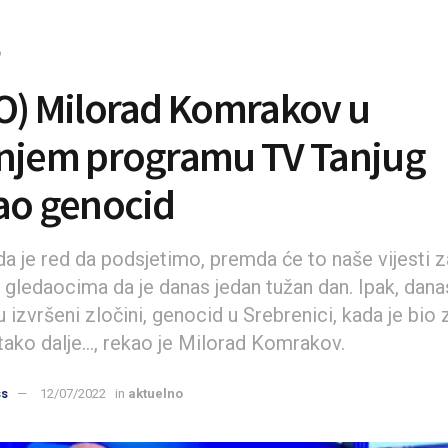
o
O) Milorad Komrakov u
njem programu TV Tanjug
ao genocid
a je red da podsjetimo, premda će to naše vijesti zab
ledaocima da je danas jedan tužan dan. Ipak, danas j
 izvršeni zločini, genocid u Srebrenici, kada je bio 
tako dalje..., rekao je Milorad Komrakov.
ss
12/07/2022
in
aktuelno