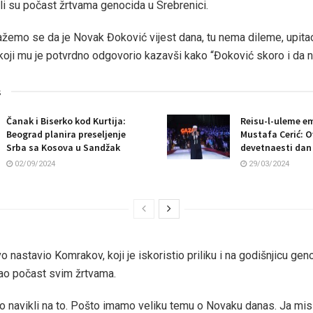
i su počast žrtvama genocida u Srebrenici.
lažemo se da je Novak Đoković vijest dana, tu nema dileme, upit
koji mu je potvrdno odgovorio kazavši kako “Đoković skoro i da nij
s
Čanak i Biserko kod Kurtija:
Reisu-l-uleme em
Beograd planira preseljenje
Mustafa Cerić: O
Srba sa Kosova u Sandžak
devetnaesti dan
02/09/2024
29/03/2024
o nastavio Komrakov, koji je iskoristio priliku i na godišnjicu gen
ao počast svim žrtvama.
o navikli na to. Pošto imamo veliku temu o Novaku danas. Ja misl