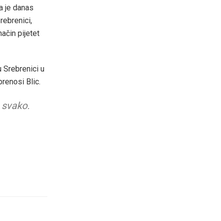
a je danas
rebrenici,
ačin pijetet
u Srebrenici u
prenosi Blic.
 svako.