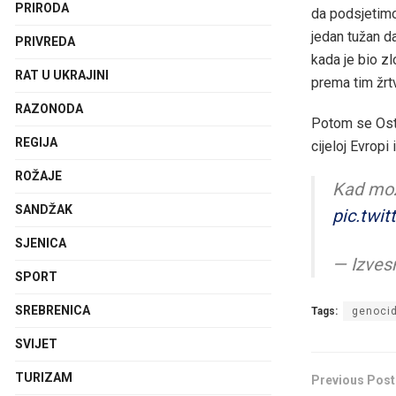
PRIRODA
da podsjetimo
jedan tužan da
PRIVREDA
kada je bio zl
RAT U UKRAJINI
prema tim žrt
RAZONODA
Potom se Osto
REGIJA
cijeloj Evropi
ROŽAJE
Kad mož
SANDŽAK
pic.twi
SJENICA
— Izves
SPORT
SREBRENICA
Tags:
genocid
SVIJET
TURIZAM
Previous Post