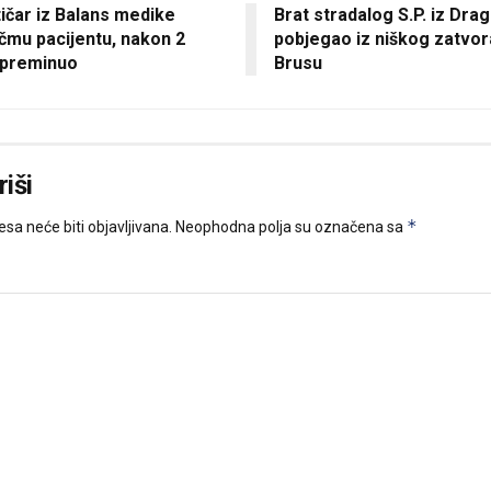
ičar iz Balans medike
Brat stradalog S.P. iz Dra
čmu pacijentu, nakon 2
pobjegao iz niškog zatvor
 preminuo
Brusu
iši
*
sa neće biti objavljivana.
Neophodna polja su označena sa