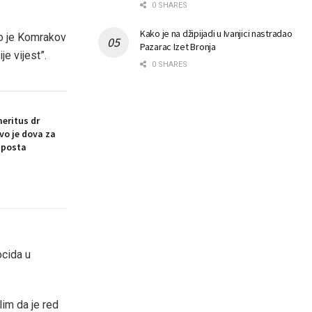
0 SHARES
Kako je na džipijadi u Ivanjici nastradao
ao je Komrakov
Pazarac Izet Bronja
e vijest”.
0 SHARES
eritus dr
vo je dova za
 posta
ocida u
im da je red