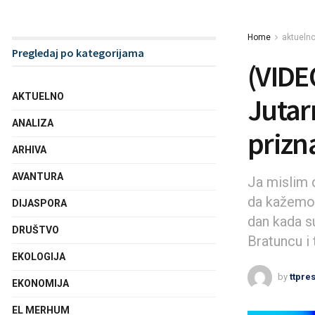
Home
aktueln
Pregledaj po kategorijama
(VIDE
AKTUELNO
Jutar
ANALIZA
prizn
ARHIVA
AVANTURA
Ja mislim d
da kažemo g
DIJASPORA
dan kada su
DRUŠTVO
Bratuncu i 
EKOLOGIJA
by
ttpre
EKONOMIJA
EL MERHUM