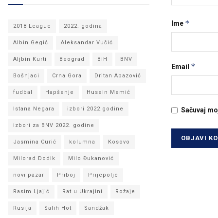
*
Ime
2018 League
2022. godina
Albin Gegić
Aleksandar Vučić
Aljbin Kurti
Beograd
BiH
BNV
*
Email
Bošnjaci
Crna Gora
Dritan Abazović
fudbal
Hapšenje
Husein Memić
Istana Negara
izbori 2022.godine
Sačuvaj mo
izbori za BNV 2022. godine
Jasmina Curić
kolumna
Kosovo
Milorad Dodik
Milo Đukanović
novi pazar
Priboj
Prijepolje
Rasim Ljajić
Rat u Ukrajini
Rožaje
Rusija
Salih Hot
Sandžak