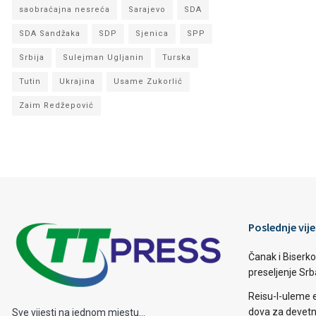
saobraćajna nesreća
Sarajevo
SDA
SDA Sandžaka
SDP
Sjenica
SPP
Srbija
Sulejman Ugljanin
Turska
Tutin
Ukrajina
Usame Zukorlić
Zaim Redžepović
Poslednje vije
Čanak i Biserko
preseljenje Sr
Reisu-l-uleme 
dova za devetn
Sve vijesti na jednom mjestu...