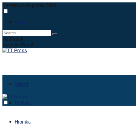
Četvrtak, 6 Augusta, 2026
Login
No Result
View All Result
Vijesti
Politika
Hronika