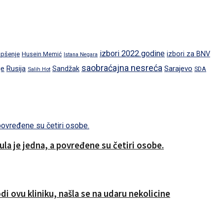
izbori 2022.godine
izbori za BNV
pšenje
Husein Memić
Istana Negara
saobraćajna nesreća
je
Rusija
Sarajevo
Sandžak
SDA
Salih Hot
a je jedna, a povređene su četiri osobe.
i ovu kliniku, našla se na udaru nekolicine