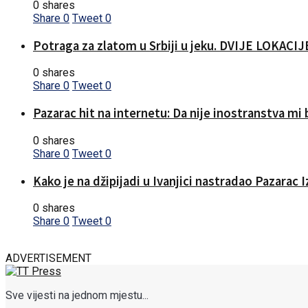
0 shares
Share
0
Tweet
0
Potraga za zlatom u Srbiji u jeku. DVIJE LOKA
0 shares
Share
0
Tweet
0
Pazarac hit na internetu: Da nije inostranstva mi b
0 shares
Share
0
Tweet
0
Kako je na džipijadi u Ivanjici nastradao Pazarac 
0 shares
Share
0
Tweet
0
ADVERTISEMENT
Sve vijesti na jednom mjestu...