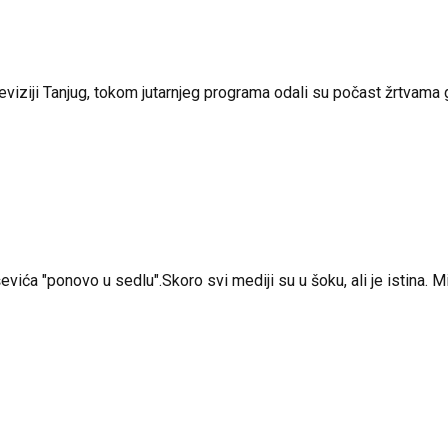
eviziji Tanjug, tokom jutarnjeg programa odali su počast žrtvama g
ća "ponovo u sedlu".Skoro svi mediji su u šoku, ali je istina. Mil