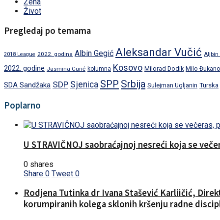
Žena
Život
Pregledaj po temama
Aleksandar Vučić
Albin Gegić
2022. godina
Aljbin
2018 League
Kosovo
2022. godine
Milorad Dodik
Jasmina Curić
kolumna
Milo Đukano
SPP
Srbija
SDP
Sjenica
SDA Sandžaka
Turska
Sulejman Ugljanin
Poplarno
U STRAVIČNOJ saobraćajnoj nesreći koja se večera
0 shares
Share
0
Tweet
0
Rodjena Tutinka dr Ivana Stašević Karliičić, Dire
korumpiranih kolega sklonih kršenju radne discipl