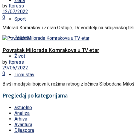
Žena
by
ttpress
12/07/2022
0
Sport
Milorad Komrakov i Zoran Ostojić, TV voditelji na srbijanskoj tel
Zabava
Povratak Milorada Komrakova u TV etar
Život
by
ttpress
29/06/2022
0
Lični stav
Bivši medijski bojovnik režima ratnog zločinca Slobodana Miloševi
Pregledaj po kategorijama
aktuelno
Analiza
Arhiva
Avantura
Dijaspora