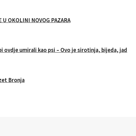
CIJE U OKOLINI NOVOG PAZARA
i ovdje umirali kao psi – Ovo je sirotinja, bijeda, jad
Izet Bronja