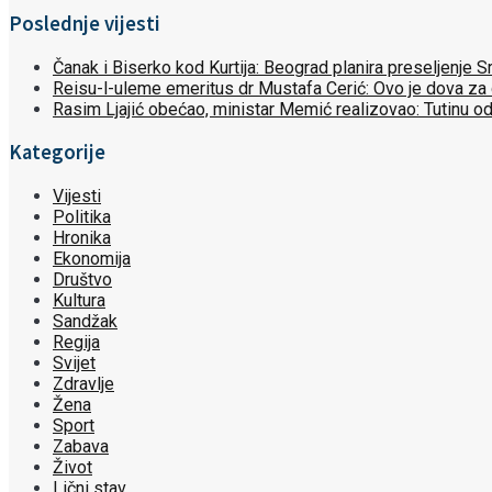
Poslednje vijesti
Čanak i Biserko kod Kurtija: Beograd planira preseljenje
Reisu-l-uleme emeritus dr Mustafa Cerić: Ovo je dova za
Rasim Ljajić obećao, ministar Memić realizovao: Tutinu o
Kategorije
Vijesti
Politika
Hronika
Ekonomija
Društvo
Kultura
Sandžak
Regija
Svijet
Zdravlje
Žena
Sport
Zabava
Život
Lični stav