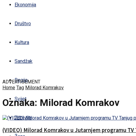
Ekonomija
Društvo
Kultura
Sandžak
Regija
ADVERTISEMENT
Home
Tag
Milorad Komrakov
Svijet
Oznaka:
Milorad Komrakov
Zdravlje
(VIDEO) Milorad Komrakov u Jutarnjem programu TV 