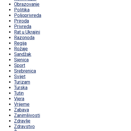
Obrazovanje
Politika
Poljoprivreda
Priroda
Privreda
Rat u Ukrajini
Razonoda
Regija
Rožaje
Sandžak
Sjenica
Sport
Srebrenica
Svijet
Turizam
Turska
Tutin
Vjera
Vrijeme
Zabava
Zanimljivosti
Zdravlje
Zdravstvo