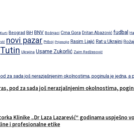
fudbal
BNV
BiH
Crna Gora
Beograd
Dritan Abazović
Ha
 Kurti
Bošnjaci
novi pazar
Rat u Ukrajini
Rasim Ljajić
Roža
Priboj
vić
Prijepolje
Tutin
Usame Zukorlić
Ukrajina
Zaim Redžepović
s, pod za sada još nerazjašnjenim okolnostima, poginul
ktorka Klinike „Dr Laza Lazarević“ godinama uspješno vod
ine i profesionalne etike