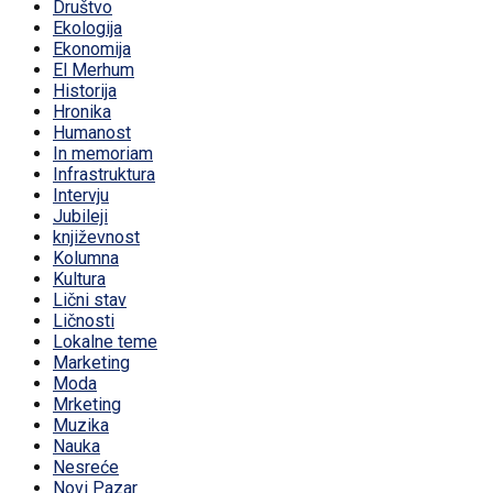
Društvo
Ekologija
Ekonomija
El Merhum
Historija
Hronika
Humanost
In memoriam
Infrastruktura
Intervju
Jubileji
književnost
Kolumna
Kultura
Lični stav
Ličnosti
Lokalne teme
Marketing
Moda
Mrketing
Muzika
Nauka
Nesreće
Novi Pazar