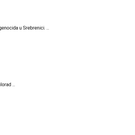
enocida u Srebrenici. ...
orad ...