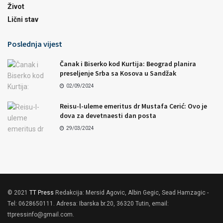
Život
Lični stav
Poslednja vijest
Čanak i Biserko kod Kurtija: Beograd planira
preseljenje Srba sa Kosova u Sandžak
02/09/2024
Reisu-l-uleme emeritus dr Mustafa Cerić: Ovo je
dova za devetnaesti dan posta
29/03/2024
© 2021
TT Press
Redakcija: Mersid Agovic, Albin Gegic, Sead Hamzagic -
Tel: 0628650111. Adresa: Ibarska br.20, 36320 Tutin, email:
ttpressinfo@gmail.com
.