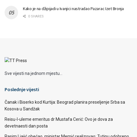
Kako je na džipijadi u Ivanjici nastradao Pazarac Izet Bronja
0 SHARES
Sve vijesti na jednom mjestu...
Poslednje vijesti
Čanak i Biserko kod Kurtija: Beograd planira preseljenje Srba sa
Kosova u Sandžak
Reisu-l-uleme emeritus dr Mustafa Cerić: Ovo je dova za
devetnaesti dan posta
Rasim Ljajić obećao, ministar Memić realizovao: Tutinu odobreno