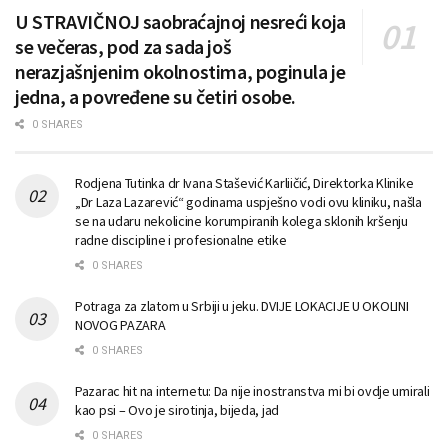
U STRAVIČNOJ saobraćajnoj nesreći koja
se večeras, pod za sada još
nerazjašnjenim okolnostima, poginula je
jedna, a povređene su četiri osobe.
0 SHARES
Rodjena Tutinka dr Ivana Stašević Karliičić, Direktorka Klinike
„Dr Laza Lazarević“ godinama uspješno vodi ovu kliniku, našla
se na udaru nekolicine korumpiranih kolega sklonih kršenju
radne discipline i profesionalne etike
0 SHARES
Potraga za zlatom u Srbiji u jeku. DVIJE LOKACIJE U OKOLINI
NOVOG PAZARA
0 SHARES
Pazarac hit na internetu: Da nije inostranstva mi bi ovdje umirali
kao psi – Ovo je sirotinja, bijeda, jad
0 SHARES