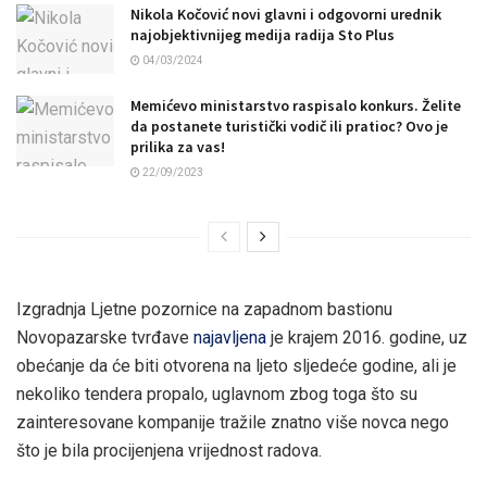
Nikola Kočović novi glavni i odgovorni urednik
najobjektivnijeg medija radija Sto Plus
04/03/2024
Memićevo ministarstvo raspisalo konkurs. Želite
da postanete turistički vodič ili pratioc? Ovo je
prilika za vas!
22/09/2023
Izgradnja Ljetne pozornice na zapadnom bastionu
Novopazarske tvrđave
najavljena
je krajem 2016. godine, uz
obećanje da će biti otvorena na ljeto sljedeće godine, ali je
nekoliko tendera propalo, uglavnom zbog toga što su
zainteresovane kompanije tražile znatno više novca nego
što je bila procijenjena vrijednost radova.