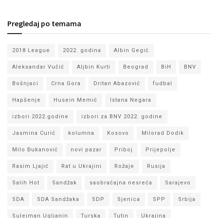
Pregledaj po temama
2018 League
2022. godina
Albin Gegić
Aleksandar Vučić
Aljbin Kurti
Beograd
BiH
BNV
Bošnjaci
Crna Gora
Dritan Abazović
fudbal
Hapšenje
Husein Memić
Istana Negara
izbori 2022.godine
izbori za BNV 2022. godine
Jasmina Curić
kolumna
Kosovo
Milorad Dodik
Milo Đukanović
novi pazar
Priboj
Prijepolje
Rasim Ljajić
Rat u Ukrajini
Rožaje
Rusija
Salih Hot
Sandžak
saobraćajna nesreća
Sarajevo
SDA
SDA Sandžaka
SDP
Sjenica
SPP
Srbija
Sulejman Ugljanin
Turska
Tutin
Ukrajina