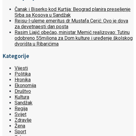
Čanak i Biserko kod Kurtija: Beograd planira preseljenje
Srba sa Kosova u Sandžak
Reisu-l-uleme emeritus dr Mustafa Cerić: Ovo je dova
za devetnaesti dan posta
Rasim Ljajić obećao, ministar Memić realizovao: Tutinu
odobreno 55miliona za Dom kulture i uređenje školskog
dvorišta u Ribarićima
Kategorije
Vijesti
Politika
Hronika
Ekonomija
Društvo
Kultura
Sandžak
Regija
Svijet
Zdravlje
Žena
Sport