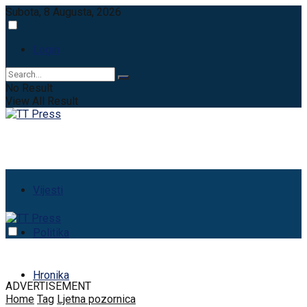
Subota, 8 Augusta, 2026
Login
No Result
View All Result
Vijesti
Politika
Hronika
ADVERTISEMENT
Home
Tag
Ljetna pozornica