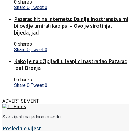
0 shares
Share
0
Tweet
0
Pazarac hit na internetu: Da nije inostranstva mi
bi ovdje umirali kao psi – Ovo je sirotinja,
bijeda, jad
0 shares
Share
0
Tweet
0
Kako je na džipijadi u Ivanjici nastradao Pazarac
Izet Bronja
0 shares
Share
0
Tweet
0
ADVERTISEMENT
Sve vijesti na jednom mjestu...
Poslednje vijesti