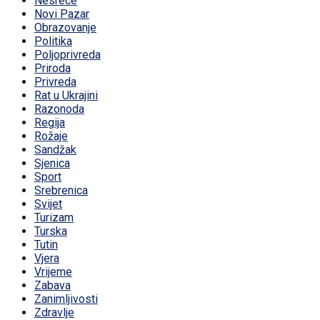
Nesreće
Novi Pazar
Obrazovanje
Politika
Poljoprivreda
Priroda
Privreda
Rat u Ukrajini
Razonoda
Regija
Rožaje
Sandžak
Sjenica
Sport
Srebrenica
Svijet
Turizam
Turska
Tutin
Vjera
Vrijeme
Zabava
Zanimljivosti
Zdravlje