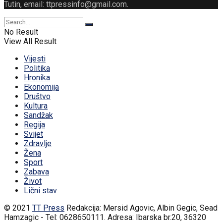
Tutin, email: ttpressinfo@gmail.com
.
No Result
View All Result
Vijesti
Politika
Hronika
Ekonomija
Društvo
Kultura
Sandžak
Regija
Svijet
Zdravlje
Žena
Sport
Zabava
Život
Lični stav
© 2021
TT Press
Redakcija: Mersid Agovic, Albin Gegic, Sead
Hamzagic - Tel: 0628650111. Adresa: Ibarska br.20, 36320