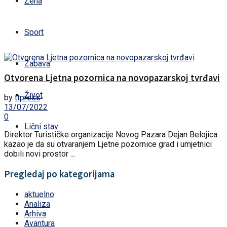
Žena
Sport
Zabava
Otvorena Ljetna pozornica na novopazarskoj tvrđavi
Život
by
ttpress
13/07/2022
0
Lični stav
Direktor Turističke organizacije Novog Pazara Dejan Belojica
kazao je da su otvaranjem Ljetne pozornice grad i umjetnici
dobili novi prostor ...
Pregledaj po kategorijama
aktuelno
Analiza
Arhiva
Avantura