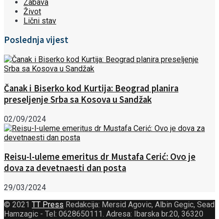
Zabava
Život
Lični stav
Poslednja vijest
Čanak i Biserko kod Kurtija: Beograd planira
preseljenje Srba sa Kosova u Sandžak
02/09/2024
Reisu-l-uleme emeritus dr Mustafa Cerić: Ovo je
dova za devetnaesti dan posta
29/03/2024
© 2021
TT Press
Redakcija: Mersid Agovic, Albin Gegic, Sead
Hamzagic - Tel: 0628650111. Adresa: Ibarska br.20, 36320