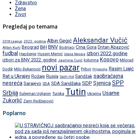
Zdravstvo
Žena
Život
Pregledaj po temama
Aleksandar Vučić
Albin Gegić
2022. godina
2018 League
BNV
BiH
Crna Gora
Beograd
Dritan Abazović
Aljbin Kurti
Bošnjaci
fudbal
izbori 2022.godine
Hapšenje
Husein Memić
Istana Negara
Kosovo
izbori za BNV 2022. godine
Milorad
Jasmina Curić
kolumna
novi pazar
Rasim Ljajić
Dodik
Priboj
Milo Đukanović
Prijepolje
saobraćajna
Rat u Ukrajini
Rožaje
Rusija
Sandžak
Salih Hot
SPP
nesreća
SDP
Sjenica
Sarajevo
SDA Sandžaka
SDA
Tutin
Srbija
Usame
Turska
Sulejman Ugljanin
Ukrajina
Zukorlić
Zaim Redžepović
Poplarno