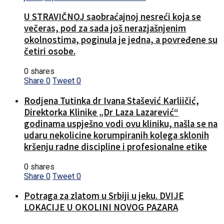
U STRAVIČNOJ saobraćajnoj nesreći koja se
večeras, pod za sada još nerazjašnjenim
okolnostima, poginula je jedna, a povređene su
četiri osobe.
0 shares
Share
0
Tweet
0
Rodjena Tutinka dr Ivana Stašević Karliičić,
Direktorka Klinike „Dr Laza Lazarević“
godinama uspješno vodi ovu kliniku, našla se na
udaru nekolicine korumpiranih kolega sklonih
kršenju radne discipline i profesionalne etike
0 shares
Share
0
Tweet
0
Potraga za zlatom u Srbiji u jeku. DVIJE
LOKACIJE U OKOLINI NOVOG PAZARA