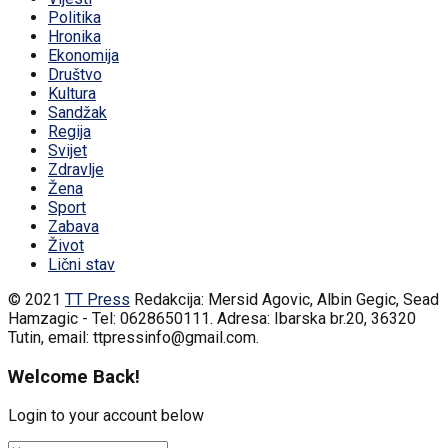
Politika
Hronika
Ekonomija
Društvo
Kultura
Sandžak
Regija
Svijet
Zdravlje
Žena
Sport
Zabava
Život
Lični stav
© 2021
TT Press
Redakcija: Mersid Agovic, Albin Gegic, Sead
Hamzagic - Tel: 0628650111. Adresa: Ibarska br.20, 36320
Tutin, email: ttpressinfo@gmail.com
.
Welcome Back!
Login to your account below