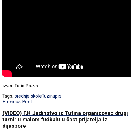
izvor: Tutin Press
Tags:
srednje škole
Tuzin
upis
Previous Post
(VIDEO) F.K Jedinstvo iz Tutina organizovao drugi
turnir u malom fudbalu u čast prijateljA iz
dijaspore