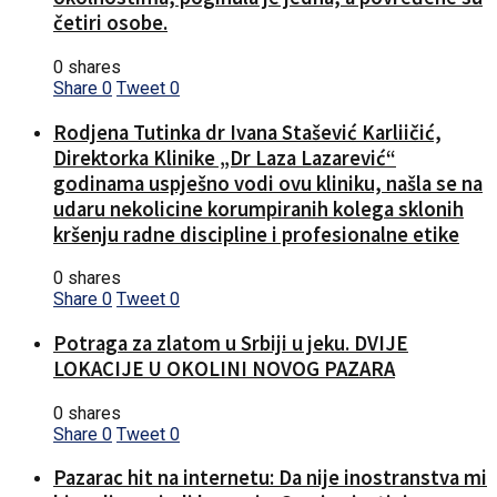
četiri osobe.
0 shares
Share
0
Tweet
0
Rodjena Tutinka dr Ivana Stašević Karliičić,
Direktorka Klinike „Dr Laza Lazarević“
godinama uspješno vodi ovu kliniku, našla se na
udaru nekolicine korumpiranih kolega sklonih
kršenju radne discipline i profesionalne etike
0 shares
Share
0
Tweet
0
Potraga za zlatom u Srbiji u jeku. DVIJE
LOKACIJE U OKOLINI NOVOG PAZARA
0 shares
Share
0
Tweet
0
Pazarac hit na internetu: Da nije inostranstva mi