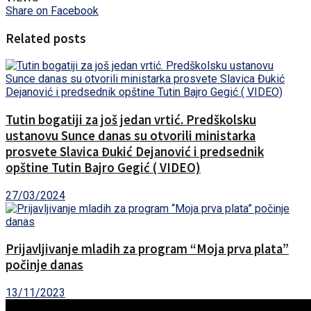
Share on Facebook
Related posts
Tutin bogatiji za još jedan vrtić. Predškolsku
ustanovu Sunce danas su otvorili ministarka
prosvete Slavica Đukić Dejanović i predsednik
opštine Tutin Bajro Gegić ( VIDEO)
27/03/2024
Prijavljivanje mladih za program “Moja prva plata”
počinje danas
13/11/2023