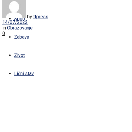
Žena
by
ttpress
Sport
14/07/2022
in
Obrazovanje
0
Zabava
Život
Lični stav