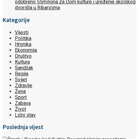
odobreno 55miliona za Dom kulture i uređenje školskog
dvorišta u Ribarićima
Kategorije
Vijesti
Politika
Hronika
Ekonomija
Društvo
Kultura
Sandžak
Regija
Svijet
Zdravlje
Žena
Sport
Zabava
Život
Lični stav
Poslednja vijest