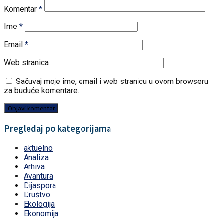
Komentar
*
Ime
*
Email
*
Web stranica
Sačuvaj moje ime, email i web stranicu u ovom browseru
za buduće komentare.
Pregledaj po kategorijama
aktuelno
Analiza
Arhiva
Avantura
Dijaspora
Društvo
Ekologija
Ekonomija