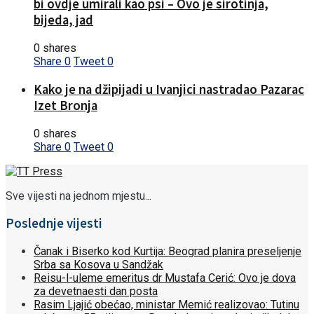
bi ovdje umirali kao psi – Ovo je sirotinja,
bijeda, jad
0 shares
Share
0
Tweet
0
Kako je na džipijadi u Ivanjici nastradao Pazarac
Izet Bronja
0 shares
Share
0
Tweet
0
Sve vijesti na jednom mjestu...
Poslednje vijesti
Čanak i Biserko kod Kurtija: Beograd planira preseljenje
Srba sa Kosova u Sandžak
Reisu-l-uleme emeritus dr Mustafa Cerić: Ovo je dova
za devetnaesti dan posta
Rasim Ljajić obećao, ministar Memić realizovao: Tutinu