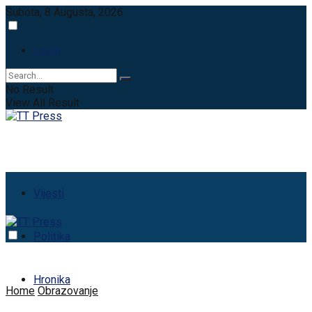
Subota, 8 Augusta, 2026
Login
No Result
View All Result
Vijesti
Politika
Hronika
Home
Obrazovanje