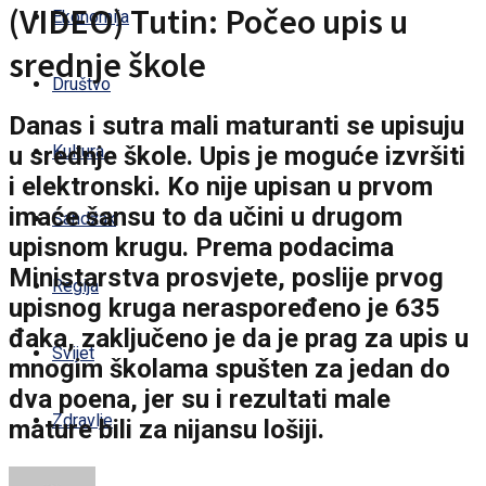
(VIDEO) Tutin: Počeo upis u
Ekonomija
srednje škole
Društvo
Danas i sutra mali maturanti se upisuju
u srednje škole. Upis je moguće izvršiti
Kultura
i elektronski. Ko nije upisan u prvom
imaće šansu to da učini u drugom
Sandžak
upisnom krugu. Prema podacima
Ministarstva prosvjete, poslije prvog
Regija
upisnog kruga neraspoređeno je 635
đaka, zaključeno je da je prag za upis u
Svijet
mnogim školama spušten za jedan do
dva poena, jer su i rezultati male
Zdravlje
mature bili za nijansu lošiji.