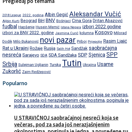
Pregledaj po temama
Aleksandar Vučić
Albin Gegić
2022. godina
2018 League
BNV
BiH
Crna Gora
Beograd
Dritan Abazović
Aljbin Kurti
Bošnjaci
fudbal
izbori 2022.godine
Hapšenje
Husein Memić
Istana Negara
Kosovo
izbori za BNV 2022. godine
Milorad
Jasmina Curić
kolumna
novi pazar
Rasim Ljajić
Dodik
Priboj
Milo Đukanović
Prijepolje
saobraćajna
Rat u Ukrajini
Rožaje
Rusija
Sandžak
Salih Hot
SPP
nesreća
SDP
Sjenica
Sarajevo
SDA Sandžaka
SDA
Tutin
Srbija
Usame
Turska
Sulejman Ugljanin
Ukrajina
Zukorlić
Zaim Redžepović
Popularno
U STRAVIČNOJ saobraćajnoj nesreći koja se
večeras, pod za sada još nerazjašnjenim
okolnostima, poginula je jedna, a povređene su