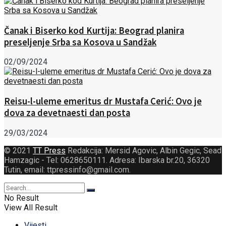
Čanak i Biserko kod Kurtija: Beograd planira
preseljenje Srba sa Kosova u Sandžak
02/09/2024
Reisu-l-uleme emeritus dr Mustafa Cerić: Ovo je
dova za devetnaesti dan posta
29/03/2024
© 2021
TT Press
Redakcija: Mersid Agovic, Albin Gegic, Sead
Hamzagic - Tel: 0628650111. Adresa: Ibarska br.20, 36320
Tutin, email: ttpressinfo@gmail.com
.
No Result
View All Result
Vijesti