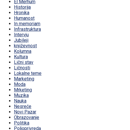
El Merhum
Historija
Hronika
Humanost
In memoriam
Infrastruktura
Intervju
Jubileji
književnost
Kolumna
Kultura
Lični stav
Ličnosti
Lokalne teme
Marketing
Moda
Mrketing
Muzika
Nauka
Nesreće
Novi Pazar
Obrazovanje
Politika
Poljoprivreda