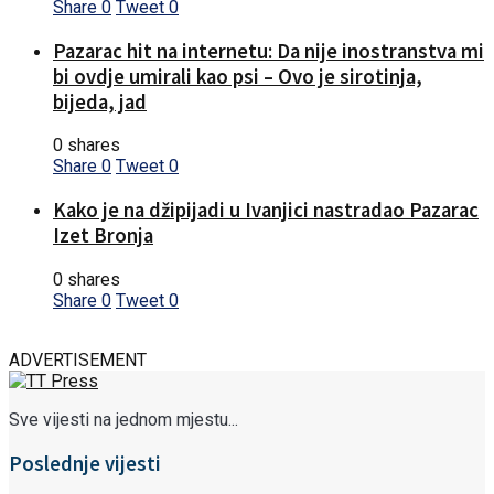
Share
0
Tweet
0
Pazarac hit na internetu: Da nije inostranstva mi
bi ovdje umirali kao psi – Ovo je sirotinja,
bijeda, jad
0 shares
Share
0
Tweet
0
Kako je na džipijadi u Ivanjici nastradao Pazarac
Izet Bronja
0 shares
Share
0
Tweet
0
ADVERTISEMENT
Sve vijesti na jednom mjestu...
Poslednje vijesti