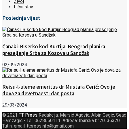
Život
Lični stav
Poslednja vijest
Čanak i Biserko kod Kurtija: Beograd planira
preseljenje Srba sa Kosova u Sandžak
02/09/2024
Reisu-l-uleme emeritus dr Mustafa Cerić: Ovo je
dova za devetnaesti dan posta
29/03/2024
© 2021
TT Press
Redakcija: Mersid Agovic, Albin Gegic, Sead
Hamzagic - Tel: 0628650111. Adresa: Ibarska br.20, 36320
Tutin, email: ttpressinfo@gmail.com
.