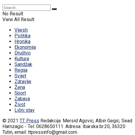
No Result
View All Result
Vijesti
Politika
Hronika
Ekonomija
Društvo
Kultura
Sandžak
Regija
Svijet
Zdravlje
Žena
Sport
Zabava
Život
Lični stav
© 2021
TT Press
Redakcija: Mersid Agovic, Albin Gegic, Sead
Hamzagic - Tel: 0628650111. Adresa: Ibarska br.20, 36320
Tutin, email: ttpressinfo@gmail.com
.