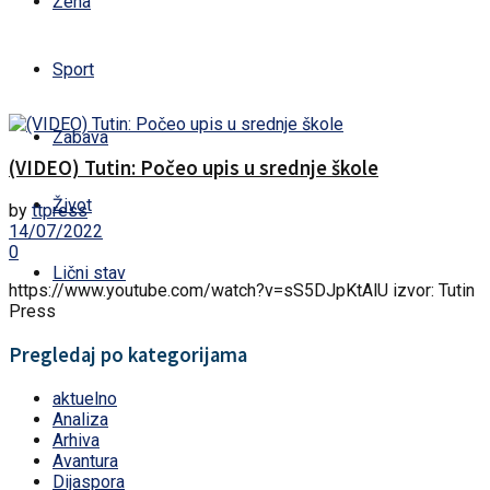
Žena
Sport
Zabava
(VIDEO) Tutin: Počeo upis u srednje škole
Život
by
ttpress
14/07/2022
0
Lični stav
https://www.youtube.com/watch?v=sS5DJpKtAlU izvor: Tutin
Press
Pregledaj po kategorijama
aktuelno
Analiza
Arhiva
Avantura
Dijaspora