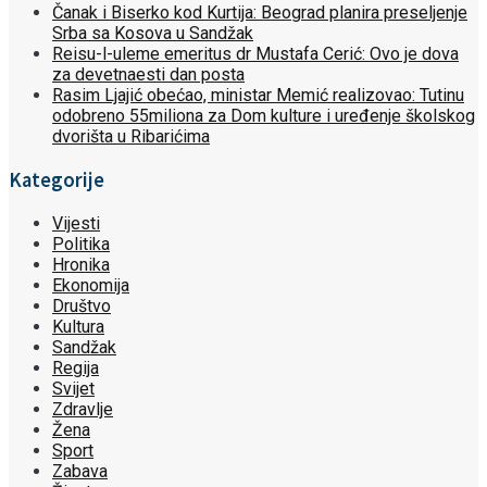
Čanak i Biserko kod Kurtija: Beograd planira preseljenje
Srba sa Kosova u Sandžak
Reisu-l-uleme emeritus dr Mustafa Cerić: Ovo je dova
za devetnaesti dan posta
Rasim Ljajić obećao, ministar Memić realizovao: Tutinu
odobreno 55miliona za Dom kulture i uređenje školskog
dvorišta u Ribarićima
Kategorije
Vijesti
Politika
Hronika
Ekonomija
Društvo
Kultura
Sandžak
Regija
Svijet
Zdravlje
Žena
Sport
Zabava