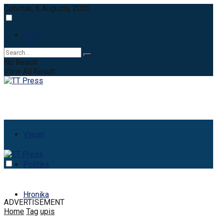
Četvrtak, 6 Augusta, 2026
Login
No Result
View All Result
Vijesti
Politika
Hronika
ADVERTISEMENT
Home
Tag
upis