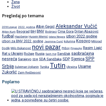
Žena
Život
Pregledaj po temama
Aleksandar Vučić
Albin Gegić
2022. godina
2018 League
BNV
BiH
Crna Gora
Beograd
Dritan Abazović
Aljbin Kurti
Bošnjaci
fudbal
izbori 2022.godine
Hapšenje
Husein Memić
Istana Negara
Kosovo
izbori za BNV 2022. godine
Milorad
Jasmina Curić
kolumna
novi pazar
Rasim Ljajić
Dodik
Priboj
Milo Đukanović
Prijepolje
saobraćajna
Rat u Ukrajini
Rožaje
Rusija
Sandžak
Salih Hot
SPP
nesreća
SDP
Sjenica
Sarajevo
SDA Sandžaka
SDA
Tutin
Srbija
Usame
Turska
Sulejman Ugljanin
Ukrajina
Zukorlić
Zaim Redžepović
Poplarno