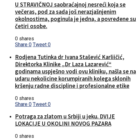
U STRAVIČNOJ saobraćajnoj nesreći koja se
večeras, pod za sada još nerazjašnjenim
okolnostima, poginula je jedna, a povređene su
četiri osobe.
0 shares
Share
0
Tweet
0
Rodjena Tutinka dr Ivana Stašević Karliičić,
Direktorka Klinike „Dr Laza Lazarević“
godinama uspješno vodi ovu kliniku, našla se na
udaru nekolicine korumpiranih kolega sklonih
kršenju radne discipline i profesionalne etike
0 shares
Share
0
Tweet
0
Potraga za zlatom u Srbiji u jeku. DVIJE
LOKACIJE U OKOLINI NOVOG PAZARA
0 shares