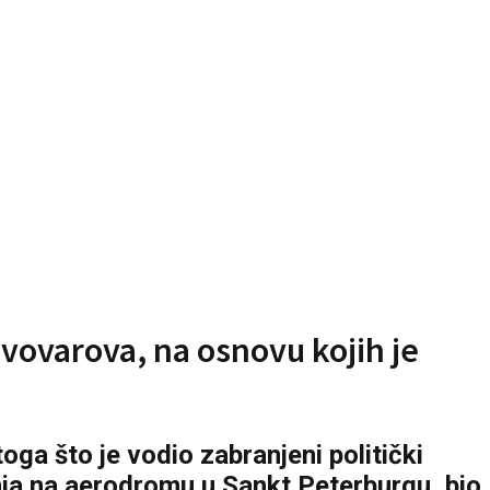
Pivovarova, na osnovu kojih je
ga što je vodio zabranjeni politički
nja na aerodromu u Sankt Peterburgu, bio