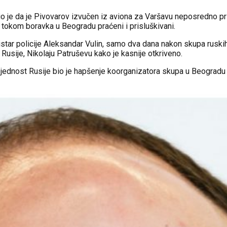
o je da je Pivovarov izvučen iz aviona za Varšavu neposredno prij
su tokom boravka u Beogradu praćeni i prisluškivani.
nistar policije Aleksandar Vulin, samo dva dana nakon skupa rusk
usije, Nikolaju Patruševu kako je kasnije otkriveno.
dnost Rusije bio je hapšenje koorganizatora skupa u Beogradu i 