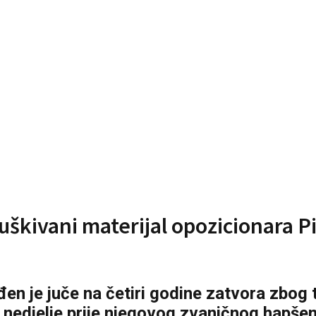
isluškivani materijal opozicionara 
n je juče na četiri godine zatvora zbog to
e nedjelje prije njegovog zvaničnog hapše