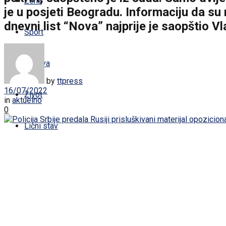
Žena
je u posjeti Beogradu. Informaciju da su 
dnevni list “Nova” najprije je saopštio V
Sport
Zabava
by
ttpress
16/07/2022
Život
in
aktuelno
0
Lični stav