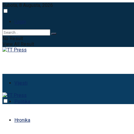
Subota, 8 Augusta, 2026
Login
No Result
View All Result
Vijesti
Politika
Hronika