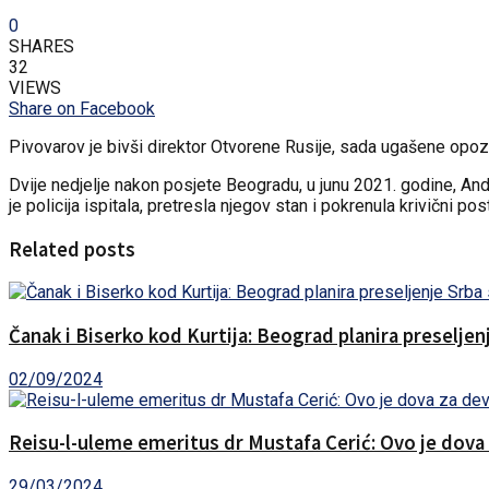
0
SHARES
32
VIEWS
Share on Facebook
Pivovarov je bivši direktor Otvorene Rusije, sada ugašene opoz
Dvije nedjelje nakon posjete Beogradu, u junu 2021. godine, And
je policija ispitala, pretresla njegov stan i pokrenula krivičn
Related posts
Čanak i Biserko kod Kurtija: Beograd planira preselje
02/09/2024
Reisu-l-uleme emeritus dr Mustafa Cerić: Ovo je dova
29/03/2024