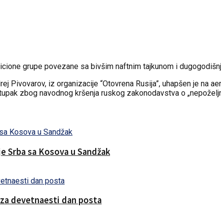
icione grupe povezane sa bivšim naftnim tajkunom i dugogodišnji
rej Pivovarov, iz organizacije “Otovrena Rusija”, uhapšen je na a
i postupak zbog navodnog kršenja ruskog zakonodavstva o „nepoželj
nje Srba sa Kosova u Sandžak
 za devetnaesti dan posta