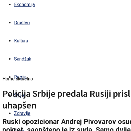
Ekonomija
Društvo
Kultura
Sandžak
Regija
Home
aktuelno
Policija Srbije predala Rusiji pr
Svijet
uhapšen
Zdravlje
Ruski opozicionar Andrej Pivovarov osuđe
pokret, saopšteno je iz suda. Samo dvij