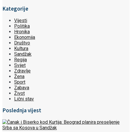
Kategorije
Vijesti
Politika
Hronika
Ekonomija
Društvo
Kultura
Sandžak
Regija
Svijet
Zdravlje
Žena
Sport
Zabava
Život
Lični stav
Poslednja vijest