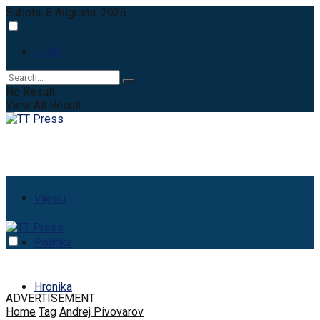
Subota, 8 Augusta, 2026
Login
No Result
View All Result
Vijesti
Politika
Hronika
ADVERTISEMENT
Home
Tag
Andrej Pivovarov