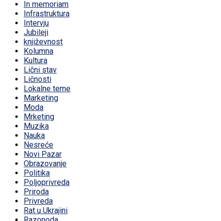
In memoriam
Infrastruktura
Intervju
Jubileji
književnost
Kolumna
Kultura
Lični stav
Ličnosti
Lokalne teme
Marketing
Moda
Mrketing
Muzika
Nauka
Nesreće
Novi Pazar
Obrazovanje
Politika
Poljoprivreda
Priroda
Privreda
Rat u Ukrajini
Razonoda