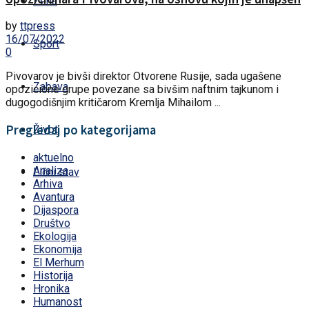
Žena
by
ttpress
16/07/2022
Sport
0
Pivovarov je bivši direktor Otvorene Rusije, sada ugašene
Zabava
opozicione grupe povezane sa bivšim naftnim tajkunom i
dugogodišnjim kritičarom Kremlja Mihailom ...
Pregledaj po kategorijama
Život
aktuelno
Analiza
Lični stav
Arhiva
Avantura
Dijaspora
Društvo
Ekologija
Ekonomija
El Merhum
Historija
Hronika
Humanost