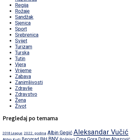
Regija
Rožaje
Sandžak
Sjenica
Sport
Srebrenica
Svijet
Turizam
Turska
Tutin
Vjera
Vrijeme
Zabava
Zanimljivosti
Zdravlje
Zdravstvo
Žena
Život
Pregledaj po temama
Aleksandar Vučić
Albin Gegić
2022. godina
2018 League
BNV
BiH
Crna Gora
Beograd
Dritan Abazović
Aljbin Kurti
Bošnjaci