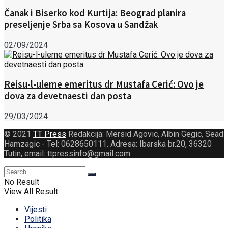
Čanak i Biserko kod Kurtija: Beograd planira
preseljenje Srba sa Kosova u Sandžak
02/09/2024
Reisu-l-uleme emeritus dr Mustafa Cerić: Ovo je
dova za devetnaesti dan posta
29/03/2024
© 2021
TT Press
Redakcija: Mersid Agovic, Albin Gegic, Sead
Hamzagic - Tel: 0628650111. Adresa: Ibarska br.20, 36320
Tutin, email: ttpressinfo@gmail.com
.
No Result
View All Result
Vijesti
Politika