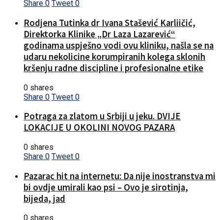
Share
0
Tweet
0
Rodjena Tutinka dr Ivana Stašević Karliičić,
Direktorka Klinike „Dr Laza Lazarević“
godinama uspješno vodi ovu kliniku, našla se na
udaru nekolicine korumpiranih kolega sklonih
kršenju radne discipline i profesionalne etike
0 shares
Share
0
Tweet
0
Potraga za zlatom u Srbiji u jeku. DVIJE
LOKACIJE U OKOLINI NOVOG PAZARA
0 shares
Share
0
Tweet
0
Pazarac hit na internetu: Da nije inostranstva mi
bi ovdje umirali kao psi – Ovo je sirotinja,
bijeda, jad
0 shares