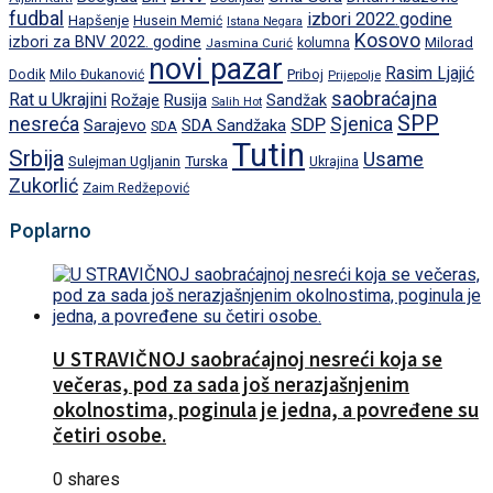
fudbal
izbori 2022.godine
Hapšenje
Husein Memić
Istana Negara
Kosovo
izbori za BNV 2022. godine
Milorad
Jasmina Curić
kolumna
novi pazar
Rasim Ljajić
Dodik
Priboj
Milo Đukanović
Prijepolje
saobraćajna
Rat u Ukrajini
Rožaje
Rusija
Sandžak
Salih Hot
SPP
nesreća
SDP
Sjenica
Sarajevo
SDA Sandžaka
SDA
Tutin
Srbija
Usame
Turska
Sulejman Ugljanin
Ukrajina
Zukorlić
Zaim Redžepović
Poplarno
U STRAVIČNOJ saobraćajnoj nesreći koja se
večeras, pod za sada još nerazjašnjenim
okolnostima, poginula je jedna, a povređene su
četiri osobe.
0 shares