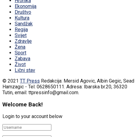
Hronika
Ekonomija
Društvo
Kultura
Sandžak
Regija
Svijet
Zdravlje
Žena
Sport
Zabava
Život
Lični stav
© 2021
TT Press
Redakcija: Mersid Agovic, Albin Gegic, Sead
Hamzagic - Tel: 0628650111. Adresa: Ibarska br.20, 36320
Tutin, email: ttpressinfo@gmail.com
.
Welcome Back!
Login to your account below