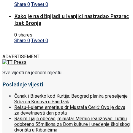
Share
0
Tweet
0
Kako je na džipijadi u Ivanjici nastradao Pazarac
Izet Bronja
0 shares
Share
0
Tweet
0
ADVERTISEMENT
Sve vijesti na jednom mjestu...
Poslednje vijesti
Čanak i Biserko kod Kurtija: Beograd planira preseljenje
Srba sa Kosova u Sandžak
Reisu-l-uleme emeritus dr Mustafa Cerić: Ovo je dova
za devetnaesti dan posta
Rasim Ljajić obećao, ministar Memić realizovao: Tutinu
odobreno 55miliona za Dom kulture i uređenje školskog
dvorišta u Ribarićima