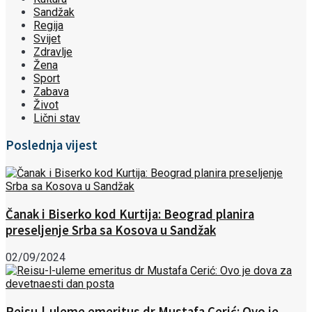
Sandžak
Regija
Svijet
Zdravlje
Žena
Sport
Zabava
Život
Lični stav
Poslednja vijest
Čanak i Biserko kod Kurtija: Beograd planira
preseljenje Srba sa Kosova u Sandžak
02/09/2024
Reisu-l-uleme emeritus dr Mustafa Cerić: Ovo je