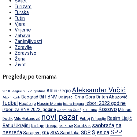
Svijet
Turizam
Turska
Tutin
Vjera
Vrijeme
Zabava
Zanimljivosti
Zdravlje
Zdravstvo
Žena
Život
Pregledaj po temama
Aleksandar Vučić
Albin Gegić
2022. godina
2018 League
BNV
BiH
Crna Gora
Beograd
Dritan Abazović
Aljbin Kurti
Bošnjaci
fudbal
izbori 2022.godine
Hapšenje
Husein Memić
Istana Negara
Kosovo
izbori za BNV 2022. godine
Milorad
Jasmina Curić
kolumna
novi pazar
Rasim Ljajić
Dodik
Priboj
Milo Đukanović
Prijepolje
saobraćajna
Rat u Ukrajini
Rožaje
Rusija
Sandžak
Salih Hot
SPP
nesreća
SDP
Sjenica
Sarajevo
SDA Sandžaka
SDA