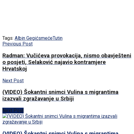
Tags:
Albin Gegić
smeće
Tutin
Previous Post
Radman: Vučićeva provokacija, nismo obavješteni
o posjeti, Selaković najavio kontramjere
Hrvatskoj
Next Post
(VIDEO) Šokantni snimci Vulina s migrantima
izazvali zgražavanje u Srbiji
Next Post
(VIDEO) Šokantni snimci Vulina s migrantima