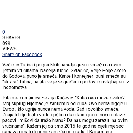
0
SHARES
899
VIEWS
Share on Facebook
Veći dio Tutina i prigradskih naselja grca u smeću na ovim
ljetnim vrućinama. Naselja Kleče, Svračiće, Velje Polje skoro
do Godova, puno je smeća. Kante i kontejneri puni smeća su
“ukrasi” Tutina, na šta se ježe građani i pridošli gastajbajteri iz
inozemstva.
Pita me komšinica Sevrija Kučević: “Kako ovo može ovako?
Moj suprug Nijemac je zanijemio od čuda. Ovo nema nigdje u
Evropi, što ugrije sunce nema vode. Sad i ovoliko smeće.
Znaju li ti ljudi što vode opštinu da u kontejnere noću dolaze
pacovi i miševi da traže hranu? Da nas mogu zaraziti na ovim
vrućinama”. Kažem joj da smo 2015-te godine cijeli mjesec
ramazan imali deponije smeća po gradu. I Bajram smo