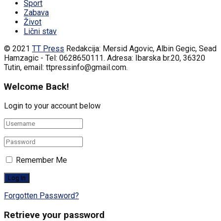
Sport
Zabava
Život
Lični stav
© 2021
TT Press
Redakcija: Mersid Agovic, Albin Gegic, Sead
Hamzagic - Tel: 0628650111. Adresa: Ibarska br.20, 36320
Tutin, email: ttpressinfo@gmail.com
.
Welcome Back!
Login to your account below
Remember Me
Forgotten Password?
Retrieve your password