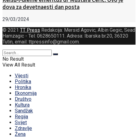
dova za devetnaesti dan posta
29/03/2024
© 2021
TT Press
Redakcija: Mersid Agovic, Albin Gegic, Sead
Hamzagic - Tel: 0628650111. Adresa: Ibarska br.20, 36320
Tutin, email: ttpressinfo@gmail.com
.
No Result
View All Result
Vijesti
Politika
Hronika
Ekonomija
Društvo
Kultura
Sandžak
Regija
Svijet
Zdravlje
Žena