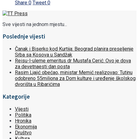
Share
0
Tweet
0
Sve vijesti na jednom mjestu...
Poslednje vijesti
Čanak i Biserko kod Kurtija: Beograd planira preseljenje
Srba sa Kosova u Sandžak
Reisu-l-uleme emeritus dr Mustafa Cerić: Ovo je dova
za devetnaesti dan posta
Rasim Ljajić obećao, ministar Memić realizovao: Tutinu
odobreno 55miliona za Dom kulture i uređenje školskog
dvorišta u Ribarićima
Kategorije
Vijesti
Politika
Hronika
Ekonomija
Društvo
Kultura