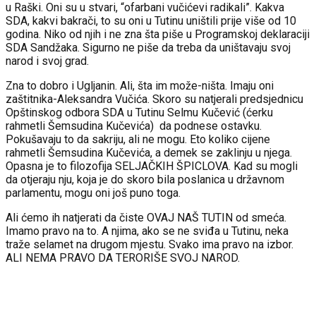
u Raški. Oni su u stvari, “ofarbani vučićevi radikali”. Kakva
SDA, kakvi bakrači, to su oni u Tutinu uništili prije više od 10
godina. Niko od njih i ne zna šta piše u Programskoj deklaraciji
SDA Sandžaka. Sigurno ne piše da treba da uništavaju svoj
narod i svoj grad.
Zna to dobro i Ugljanin. Ali, šta im može-ništa. Imaju oni
zaštitnika-Aleksandra Vučića. Skoro su natjerali predsjednicu
Opštinskog odbora SDA u Tutinu Selmu Kučević (ćerku
rahmetli Šemsudina Kučevića) da podnese ostavku.
Pokušavaju to da sakriju, ali ne mogu. Eto koliko cijene
rahmetli Šemsudina Kučevića, a demek se zaklinju u njega.
Opasna je to filozofija SELJAČKIH ŠPICLOVA. Kad su mogli
da otjeraju nju, koja je do skoro bila poslanica u državnom
parlamentu, mogu oni još puno toga.
Ali ćemo ih natjerati da čiste OVAJ NAŠ TUTIN od smeća.
Imamo pravo na to. A njima, ako se ne sviđa u Tutinu, neka
traže selamet na drugom mjestu. Svako ima pravo na izbor.
ALI NEMA PRAVO DA TERORIŠE SVOJ NAROD.