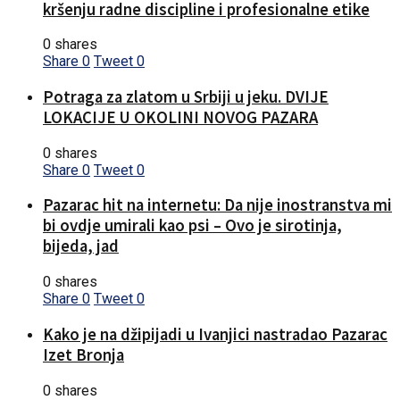
kršenju radne discipline i profesionalne etike
0 shares
Share
0
Tweet
0
Potraga za zlatom u Srbiji u jeku. DVIJE
LOKACIJE U OKOLINI NOVOG PAZARA
0 shares
Share
0
Tweet
0
Pazarac hit na internetu: Da nije inostranstva mi
bi ovdje umirali kao psi – Ovo je sirotinja,
bijeda, jad
0 shares
Share
0
Tweet
0
Kako je na džipijadi u Ivanjici nastradao Pazarac
Izet Bronja
0 shares