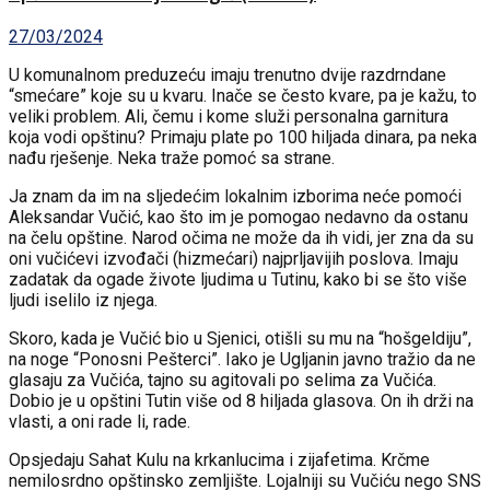
27/03/2024
U komunalnom preduzeću imaju trenutno dvije razdrndane
“smećare” koje su u kvaru. Inače se često kvare, pa je kažu, to
veliki problem. Ali, čemu i kome služi personalna garnitura
koja vodi opštinu? Primaju plate po 100 hiljada dinara, pa neka
nađu rješenje. Neka traže pomoć sa strane.
Ja znam da im na sljedećim lokalnim izborima neće pomoći
Aleksandar Vučić, kao što im je pomogao nedavno da ostanu
na čelu opštine. Narod očima ne može da ih vidi, jer zna da su
oni vučićevi izvođači (hizmećari) najprljavijih poslova. Imaju
zadatak da ogade živote ljudima u Tutinu, kako bi se što više
ljudi iselilo iz njega.
Skoro, kada je Vučić bio u Sjenici, otišli su mu na “hošgeldiju”,
na noge “Ponosni Pešterci”. Iako je Ugljanin javno tražio da ne
glasaju za Vučića, tajno su agitovali po selima za Vučića.
Dobio je u opštini Tutin više od 8 hiljada glasova. On ih drži na
vlasti, a oni rade li, rade.
Opsjedaju Sahat Kulu na krkanlucima i zijafetima. Krčme
nemilosrdno opštinsko zemljište. Lojalniji su Vučiću nego SNS