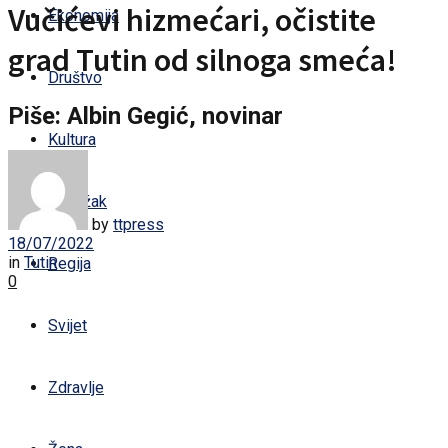
Vučićevi hizmećari, očistite
Ekonomija
grad Tutin od silnoga smeća!
Društvo
Piše: Albin Gegić, novinar
Kultura
Sandžak
by
ttpress
18/07/2022
in
Tutin
Regija
0
Svijet
Zdravlje