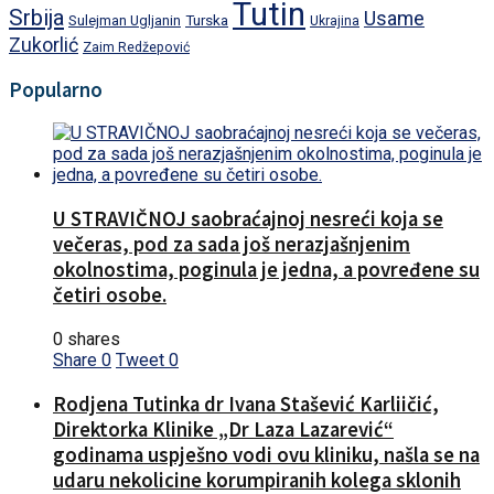
Tutin
Srbija
Usame
Turska
Sulejman Ugljanin
Ukrajina
Zukorlić
Zaim Redžepović
Popularno
U STRAVIČNOJ saobraćajnoj nesreći koja se
večeras, pod za sada još nerazjašnjenim
okolnostima, poginula je jedna, a povređene su
četiri osobe.
0 shares
Share
0
Tweet
0
Rodjena Tutinka dr Ivana Stašević Karliičić,
Direktorka Klinike „Dr Laza Lazarević“
godinama uspješno vodi ovu kliniku, našla se na
udaru nekolicine korumpiranih kolega sklonih