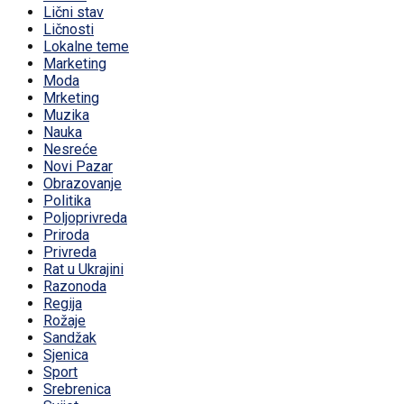
Lični stav
Ličnosti
Lokalne teme
Marketing
Moda
Mrketing
Muzika
Nauka
Nesreće
Novi Pazar
Obrazovanje
Politika
Poljoprivreda
Priroda
Privreda
Rat u Ukrajini
Razonoda
Regija
Rožaje
Sandžak
Sjenica
Sport
Srebrenica