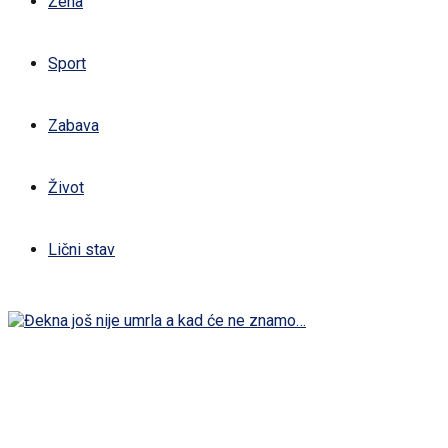
Žena
Sport
Zabava
Život
Lični stav