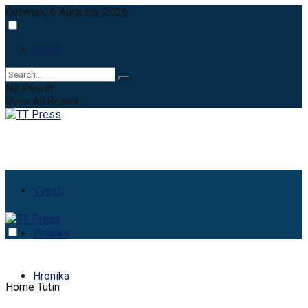
Četvrtak, 6 Augusta, 2026
Login
No Result
View All Result
Vijesti
Politika
Hronika
Home
Tutin