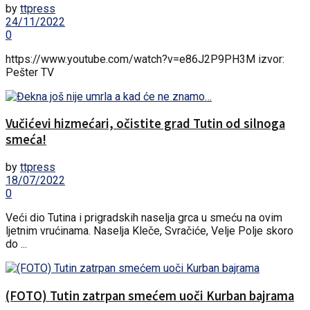
by
ttpress
24/11/2022
0
https://www.youtube.com/watch?v=e86J2P9PH3M izvor:
Pešter TV
Vučićevi hizmećari, očistite grad Tutin od silnoga
smeća!
by
ttpress
18/07/2022
0
Veći dio Tutina i prigradskih naselja grca u smeću na ovim
ljetnim vrućinama. Naselja Kleče, Svračiće, Velje Polje skoro
do ...
(FOTO) Tutin zatrpan smećem uoči Kurban bajrama