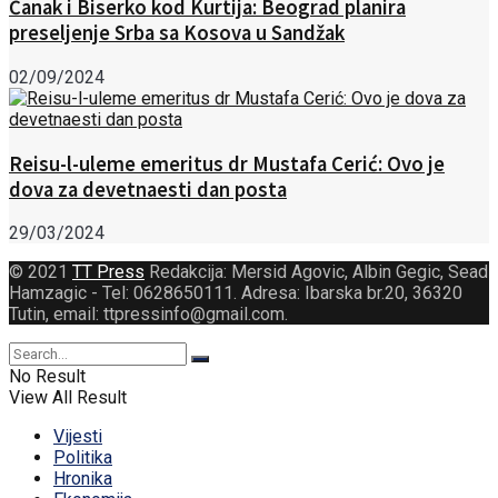
Čanak i Biserko kod Kurtija: Beograd planira
preseljenje Srba sa Kosova u Sandžak
02/09/2024
Reisu-l-uleme emeritus dr Mustafa Cerić: Ovo je
dova za devetnaesti dan posta
29/03/2024
© 2021
TT Press
Redakcija: Mersid Agovic, Albin Gegic, Sead
Hamzagic - Tel: 0628650111. Adresa: Ibarska br.20, 36320
Tutin, email: ttpressinfo@gmail.com
.
No Result
View All Result
Vijesti
Politika
Hronika