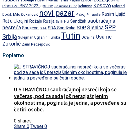
Hapšenje
Husein Memić
Istana Negara
Kosovo
izbori za BNV 2022. godine
Milorad
Jasmina Curić
kolumna
novi pazar
Rasim Ljajić
Dodik
Priboj
Milo Đukanović
Prijepolje
saobraćajna
Rat u Ukrajini
Rožaje
Rusija
Sandžak
Salih Hot
SPP
nesreća
SDP
Sjenica
Sarajevo
SDA Sandžaka
SDA
Tutin
Srbija
Usame
Turska
Sulejman Ugljanin
Ukrajina
Zukorlić
Zaim Redžepović
Poplarno
U STRAVIČNOJ saobraćajnoj nesreći koja se
večeras, pod za sada još nerazjašnjenim
okolnostima, poginula je jedna, a povređene su
četiri osobe.
0 shares
Share
0
Tweet
0