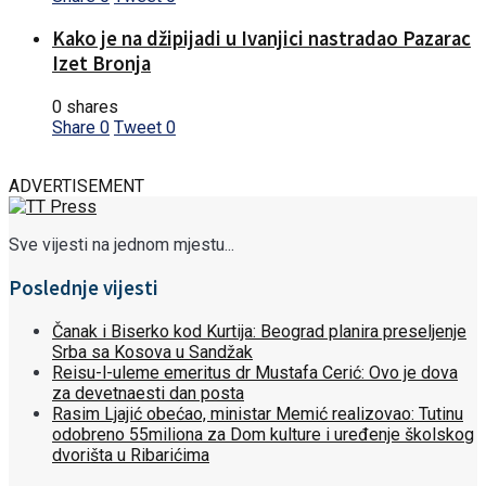
Kako je na džipijadi u Ivanjici nastradao Pazarac
Izet Bronja
0 shares
Share
0
Tweet
0
ADVERTISEMENT
Sve vijesti na jednom mjestu...
Poslednje vijesti
Čanak i Biserko kod Kurtija: Beograd planira preseljenje
Srba sa Kosova u Sandžak
Reisu-l-uleme emeritus dr Mustafa Cerić: Ovo je dova
za devetnaesti dan posta
Rasim Ljajić obećao, ministar Memić realizovao: Tutinu
odobreno 55miliona za Dom kulture i uređenje školskog
dvorišta u Ribarićima