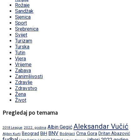
Rožaje
Sandžak
Sjenica
Sport
Srebrenica
Svijet
Turizam
Turska
Tutin
Vjera
Vrijeme
Zabava
Zanimljivosti
Zdravlje
Zdravstvo
Žena
Život
Pregledaj po temama
Aleksandar Vučić
Albin Gegić
2022. godina
2018 League
BNV
BiH
Crna Gora
Beograd
Dritan Abazović
Aljbin Kurti
Bošnjaci
fudbal
izbori 2022.godine