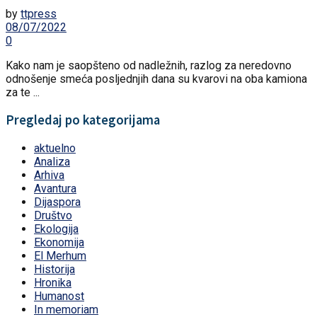
by
ttpress
08/07/2022
0
Kako nam je saopšteno od nadležnih, razlog za neredovno
odnošenje smeća posljednjih dana su kvarovi na oba kamiona
za te ...
Pregledaj po kategorijama
aktuelno
Analiza
Arhiva
Avantura
Dijaspora
Društvo
Ekologija
Ekonomija
El Merhum
Historija
Hronika
Humanost
In memoriam