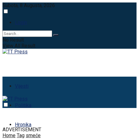
Subota, 8 Augusta, 2026
Login
No Result
View All Result
Vijesti
Politika
Hronika
ADVERTISEMENT
Home
Tag
smeće