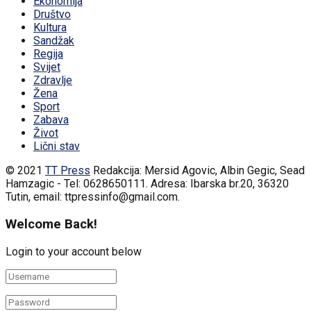
Ekonomija
Društvo
Kultura
Sandžak
Regija
Svijet
Zdravlje
Žena
Sport
Zabava
Život
Lični stav
© 2021
TT Press
Redakcija: Mersid Agovic, Albin Gegic, Sead
Hamzagic - Tel: 0628650111. Adresa: Ibarska br.20, 36320
Tutin, email: ttpressinfo@gmail.com
.
Welcome Back!
Login to your account below