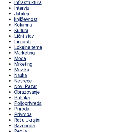
Infrastruktura
Intervju
Jubileji
književnost
Kolumna
Kultura
Lični stav
Ličnosti
Lokalne teme
Marketing
Moda
Mrketing
Muzika
Nauka
Nesreće
Novi Pazar
Obrazovanje
Politika
Poljoprivreda
Priroda
Privreda
Rat u Ukrajini
Razonoda
Regija