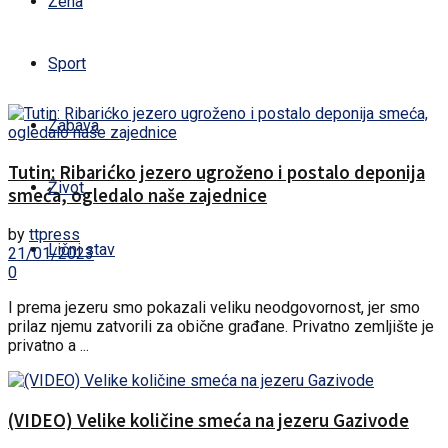
Žena
Sport
Zabava
Tutin: Ribarićko jezero ugroženo i postalo deponija
Život
smeća, ogledalo naše zajednice
by
ttpress
Lični stav
21/01/2023
0
I prema jezeru smo pokazali veliku neodgovornost, jer smo
prilaz njemu zatvorili za obične građane. Privatno zemljište je
privatno a ...
(VIDEO) Velike količine smeća na jezeru Gazivode