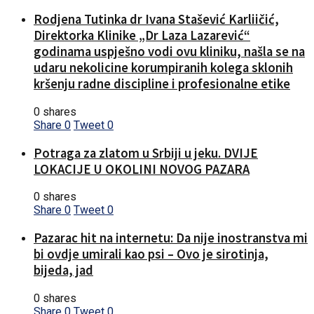
Rodjena Tutinka dr Ivana Stašević Karliičić,
Direktorka Klinike „Dr Laza Lazarević“
godinama uspješno vodi ovu kliniku, našla se na
udaru nekolicine korumpiranih kolega sklonih
kršenju radne discipline i profesionalne etike
0 shares
Share
0
Tweet
0
Potraga za zlatom u Srbiji u jeku. DVIJE
LOKACIJE U OKOLINI NOVOG PAZARA
0 shares
Share
0
Tweet
0
Pazarac hit na internetu: Da nije inostranstva mi
bi ovdje umirali kao psi – Ovo je sirotinja,
bijeda, jad
0 shares
Share
0
Tweet
0