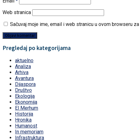
Email
*
Web stranica
Sačuvaj moje ime, email i web stranicu u ovom browseru z
Pregledaj po kategorijama
aktuelno
Analiza
Arhiva
Avantura
Dijaspora
Društvo
Ekologija
Ekonomija
El Merhum
Historija
Hronika
Humanost
In memoriam
Infrastruktura