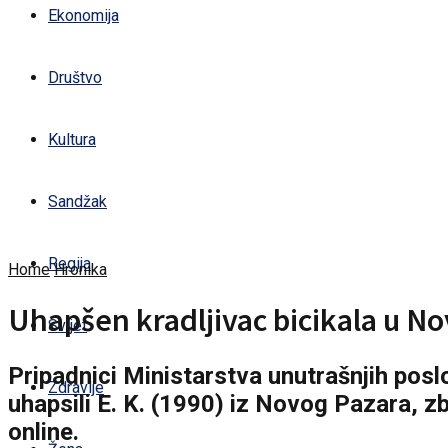
Ekonomija
Društvo
Kultura
Sandžak
Regija
Home
Hronika
Uhapšen kradljivac bicikala u N
Svijet
Pripadnici Ministarstva unutrašnjih posl
Zdravlje
uhapsili E. K. (1990) iz Novog Pazara, zb
online.