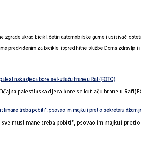
ne zgrade ukrao bicikl, četiri automobilske gume i usisivač, ošt
ima predviđenim za bicikle, ispred hitne službe Doma zdravlja i i
.Očajna palestinska djeca bore se kutlaču hrane u Rafi(
o sve muslimane treba pobiti”, psovao im majku i preti