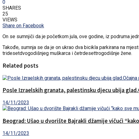
0
SHARES
25
VIEWS
Share on Facebook
On se sumnjiči da je početkom jula, ove godine, iz podruma jed
Takođe, sumnja se da je on ukrao dva bicikla parkirana na mjest
tridesetdvogodišnjeg muškarca i četrdesettrogodišnje žene.
Related posts
Posle Izraelskih granata, palestinsku djecu ubija glad
14/11/2023
Beograd: Ušao u dvorište Bajrakli džamije vičući “kak
14/11/2023