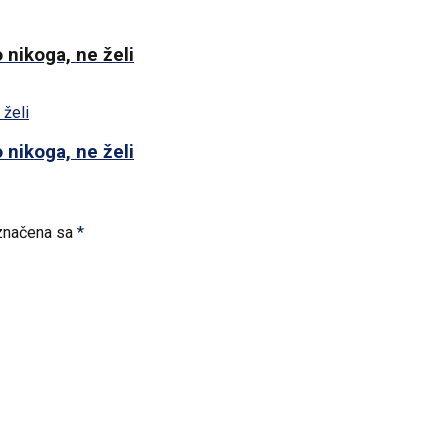
 nikoga, ne želi
 nikoga, ne želi
značena sa
*