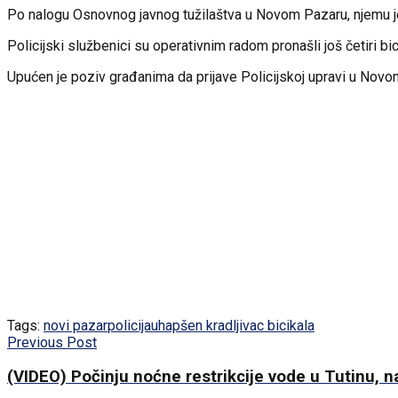
Po nalogu Osnovnog javnog tužilaštva u Novom Pazaru, njemu je 
Policijski službenici su operativnim radom pronašli još četiri bici
Upućen je poziv građanima da prijave Policijskoj upravi u Novom
Tags:
novi pazar
policija
uhapšen kradljivac bicikala
Previous Post
(VIDEO) Počinju noćne restrikcije vode u Tutinu, 