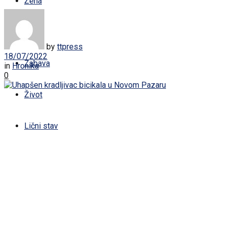
Žena
Sport
by
ttpress
18/07/2022
Zabava
in
Hronika
0
Život
Lični stav