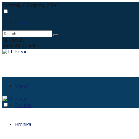
Četvrtak, 6 Augusta, 2026
Login
No Result
View All Result
Vijesti
Politika
Hronika