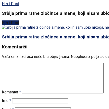
Next Post
Srbija prima ratne zločince a mene, koji nisam ubio
Next Post
Srbija prima ratne zločince a mene, koji nisam ubio
Komentariši
Vaša email adresa neće biti objavljivana.
Neophodna polja su o
Komentar
*
Ime
*