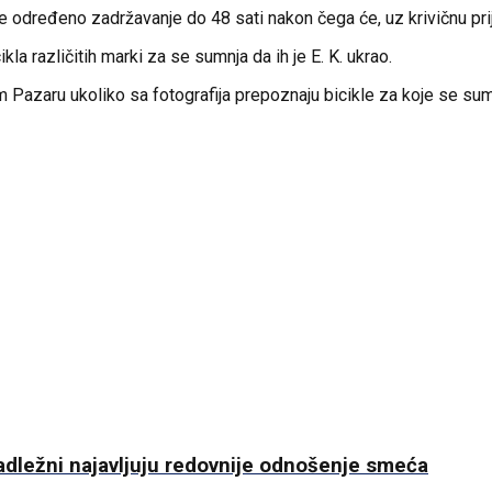
određeno zadržavanje do 48 sati nakon čega će, uz krivičnu prija
kla različitih marki za se sumnja da ih je E. K. ukrao.
 Pazaru ukoliko sa fotografija prepoznaju bicikle za koje se sumn
nadležni najavljuju redovnije odnošenje smeća