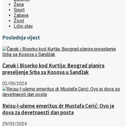
Žena
Sport
Zabava
Život
Lični stav
Poslednja vijest
Čanak i Biserko kod Kurtija: Beograd planira
preseljenje Srba sa Kosova u Sandžak
02/09/2024
Reisu-l-uleme emeritus dr Mustafa Cerić: Ovo je
dova za devetnaesti dan posta
29/03/2024