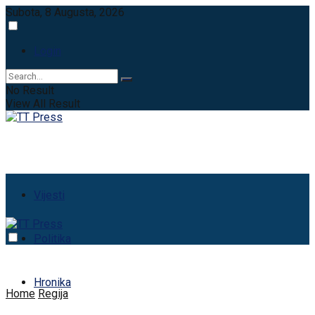
Subota, 8 Augusta, 2026
Login
No Result
View All Result
Vijesti
Politika
Hronika
Home
Regija