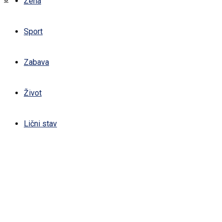
Žena
Sport
Zabava
Život
Lični stav