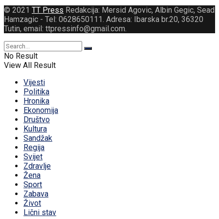
© 2021
TT Press
Redakcija: Mersid Agovic, Albin Gegic, Sead
Hamzagic - Tel: 0628650111. Adresa: Ibarska br.20, 36320
Tutin, email: ttpressinfo@gmail.com
.
No Result
View All Result
Vijesti
Politika
Hronika
Ekonomija
Društvo
Kultura
Sandžak
Regija
Svijet
Zdravlje
Žena
Sport
Zabava
Život
Lični stav