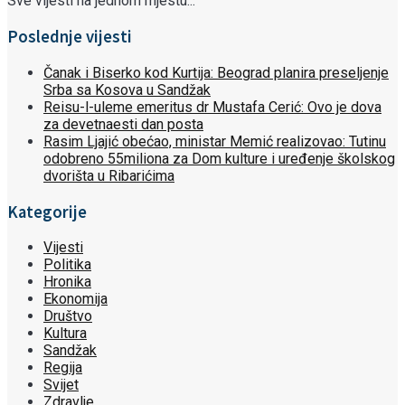
Sve vijesti na jednom mjestu...
Poslednje vijesti
Čanak i Biserko kod Kurtija: Beograd planira preseljenje
Srba sa Kosova u Sandžak
Reisu-l-uleme emeritus dr Mustafa Cerić: Ovo je dova
za devetnaesti dan posta
Rasim Ljajić obećao, ministar Memić realizovao: Tutinu
odobreno 55miliona za Dom kulture i uređenje školskog
dvorišta u Ribarićima
Kategorije
Vijesti
Politika
Hronika
Ekonomija
Društvo
Kultura
Sandžak
Regija
Svijet
Zdravlje