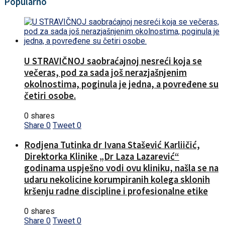
Popularno
U STRAVIČNOJ saobraćajnoj nesreći koja se
večeras, pod za sada još nerazjašnjenim
okolnostima, poginula je jedna, a povređene su
četiri osobe.
0 shares
Share
0
Tweet
0
Rodjena Tutinka dr Ivana Stašević Karliičić,
Direktorka Klinike „Dr Laza Lazarević“
godinama uspješno vodi ovu kliniku, našla se na
udaru nekolicine korumpiranih kolega sklonih
kršenju radne discipline i profesionalne etike
0 shares
Share
0
Tweet
0