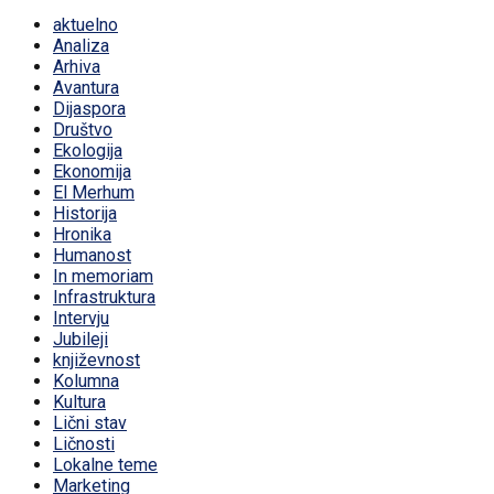
aktuelno
Analiza
Arhiva
Avantura
Dijaspora
Društvo
Ekologija
Ekonomija
El Merhum
Historija
Hronika
Humanost
In memoriam
Infrastruktura
Intervju
Jubileji
književnost
Kolumna
Kultura
Lični stav
Ličnosti
Lokalne teme
Marketing