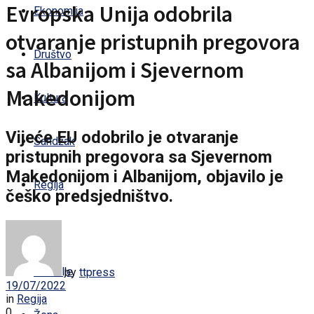
Evropska Unija odobrila
Ekonomija
otvaranje pristupnih pregovora
Društvo
sa Albanijom i Sjevernom
Makedonijom
Kultura
Vijeće EU odobrilo je otvaranje
Sandžak
pristupnih pregovora sa Sjevernom
Makedonijom i Albanijom, objavilo je
Regija
češko predsjedništvo.
Svijet
Zdravlje
by
ttpress
19/07/2022
in
Regija
0