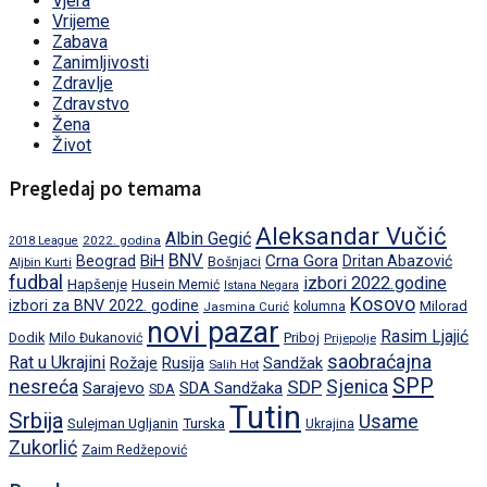
Vjera
Vrijeme
Zabava
Zanimljivosti
Zdravlje
Zdravstvo
Žena
Život
Pregledaj po temama
Aleksandar Vučić
Albin Gegić
2022. godina
2018 League
BNV
BiH
Crna Gora
Beograd
Dritan Abazović
Aljbin Kurti
Bošnjaci
fudbal
izbori 2022.godine
Hapšenje
Husein Memić
Istana Negara
Kosovo
izbori za BNV 2022. godine
Milorad
Jasmina Curić
kolumna
novi pazar
Rasim Ljajić
Dodik
Priboj
Milo Đukanović
Prijepolje
saobraćajna
Rat u Ukrajini
Rožaje
Rusija
Sandžak
Salih Hot
SPP
nesreća
SDP
Sjenica
Sarajevo
SDA Sandžaka
SDA
Tutin
Srbija
Usame
Turska
Sulejman Ugljanin
Ukrajina
Zukorlić
Zaim Redžepović