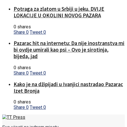
Potraga za zlatom u Srbiji u jeku. DVIJE
LOKACIJE U OKOLINI NOVOG PAZARA
0 shares
Share
0
Tweet
0
Pazarac hit na internetu: Da nije inostranstva mi
bi ovdje umirali kao psi – Ovo je sirotinja,
bijeda, jad
0 shares
Share
0
Tweet
0
Kako je na džipijadi u Ivanjici nastradao Pazarac
Izet Bronja
0 shares
Share
0
Tweet
0