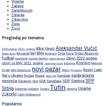
Vrijeme
Zabava
Zanimljivosti
Zdravlje
Zdravstvo
Žena
Život
Pregledaj po temama
Aleksandar Vučić
Albin Gegić
2022. godina
2018 League
BNV
BiH
Crna Gora
Beograd
Dritan Abazović
Aljbin Kurti
Bošnjaci
fudbal
izbori 2022.godine
Hapšenje
Husein Memić
Istana Negara
Kosovo
izbori za BNV 2022. godine
Milorad
Jasmina Curić
kolumna
novi pazar
Rasim Ljajić
Dodik
Priboj
Milo Đukanović
Prijepolje
saobraćajna
Rat u Ukrajini
Rožaje
Rusija
Sandžak
Salih Hot
SPP
nesreća
SDP
Sjenica
Sarajevo
SDA Sandžaka
SDA
Tutin
Srbija
Usame
Turska
Sulejman Ugljanin
Ukrajina
Zukorlić
Zaim Redžepović
Popularno