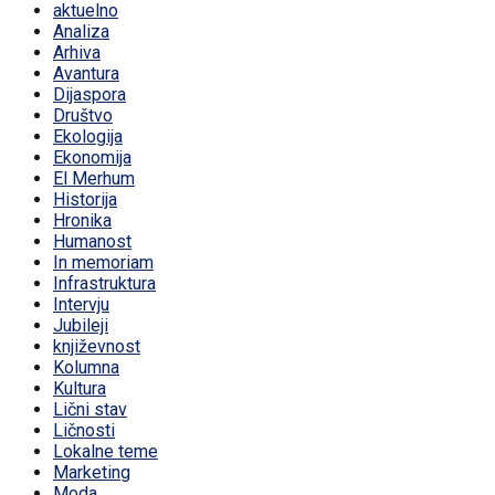
aktuelno
Analiza
Arhiva
Avantura
Dijaspora
Društvo
Ekologija
Ekonomija
El Merhum
Historija
Hronika
Humanost
In memoriam
Infrastruktura
Intervju
Jubileji
književnost
Kolumna
Kultura
Lični stav
Ličnosti
Lokalne teme
Marketing
Moda