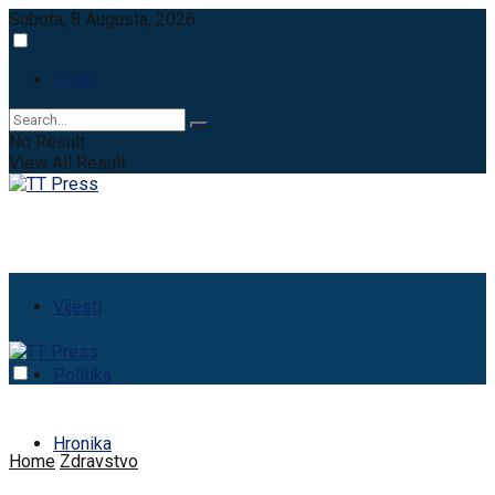
Subota, 8 Augusta, 2026
Login
No Result
View All Result
Vijesti
Politika
Hronika
Home
Zdravstvo