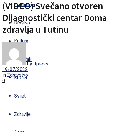
(VIDEO) Svečano otvoren
Ekonomija
Dijagnostički centar Doma
Društvo
zdravlja u Tutinu
Kultura
Sandžak
by
ttpress
19/07/2022
in
Zdravstvo
Regija
0
Svijet
Zdravlje