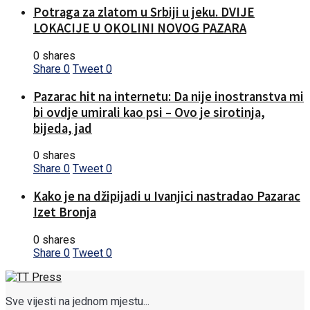
Potraga za zlatom u Srbiji u jeku. DVIJE
LOKACIJE U OKOLINI NOVOG PAZARA
0 shares
Share
0
Tweet
0
Pazarac hit na internetu: Da nije inostranstva mi
bi ovdje umirali kao psi – Ovo je sirotinja,
bijeda, jad
0 shares
Share
0
Tweet
0
Kako je na džipijadi u Ivanjici nastradao Pazarac
Izet Bronja
0 shares
Share
0
Tweet
0
Sve vijesti na jednom mjestu...