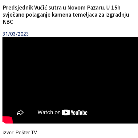
Predsjednik Vučić sutra u Novom Pazaru. U 15h
svječano polaganje kamena temeljaca za izgradnju
KBC
31/03/2023
izvor: Pešter TV