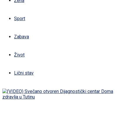
Žena
Sport
Zabava
Život
Lični stav