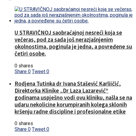
U STRAVIČNOJ saobraćajnoj nesreći koja se
večeras, pod za sada još nerazjašnjenim
okolnostima, poginula je jedna, a povređene su
četiri osobe.
0 shares
Share
0
Tweet
0
Rodjena Tutinka dr Ivana Stašević Karliičić,
Direktorka Klinike „Dr Laza Lazarević“
godinama uspješno vodi ovu kliniku, našla se na
udaru nekolicine korumpiranih kolega sklonih
kršenju radne discipline i profesionalne etike
0 shares
Share
0
Tweet
0