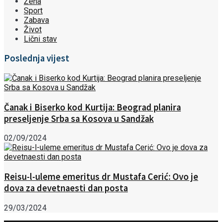
Žena
Sport
Zabava
Život
Lični stav
Poslednja vijest
Čanak i Biserko kod Kurtija: Beograd planira
preseljenje Srba sa Kosova u Sandžak
02/09/2024
Reisu-l-uleme emeritus dr Mustafa Cerić: Ovo je
dova za devetnaesti dan posta
29/03/2024