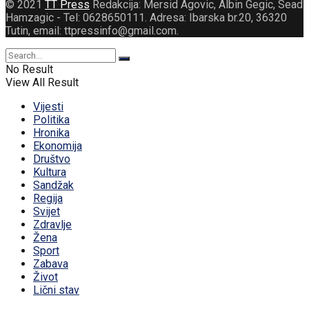
© 2021
TT Press
Redakcija: Mersid Agovic, Albin Gegic, Sead
Hamzagic - Tel: 0628650111. Adresa: Ibarska br.20, 36320
Tutin, email: ttpressinfo@gmail.com
.
No Result
View All Result
Vijesti
Politika
Hronika
Ekonomija
Društvo
Kultura
Sandžak
Regija
Svijet
Zdravlje
Žena
Sport
Zabava
Život
Lični stav