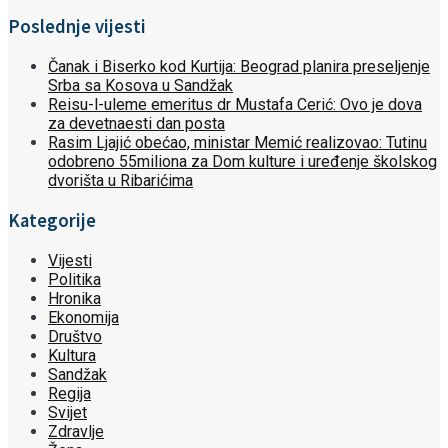
Poslednje vijesti
Čanak i Biserko kod Kurtija: Beograd planira preseljenje
Srba sa Kosova u Sandžak
Reisu-l-uleme emeritus dr Mustafa Cerić: Ovo je dova
za devetnaesti dan posta
Rasim Ljajić obećao, ministar Memić realizovao: Tutinu
odobreno 55miliona za Dom kulture i uređenje školskog
dvorišta u Ribarićima
Kategorije
Vijesti
Politika
Hronika
Ekonomija
Društvo
Kultura
Sandžak
Regija
Svijet
Zdravlje