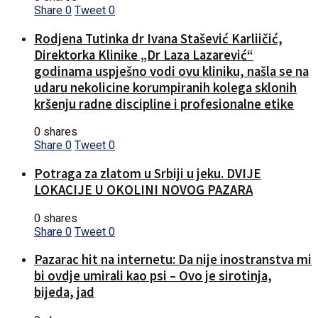
Share
0
Tweet
0
Rodjena Tutinka dr Ivana Stašević Karliičić,
Direktorka Klinike „Dr Laza Lazarević“
godinama uspješno vodi ovu kliniku, našla se na
udaru nekolicine korumpiranih kolega sklonih
kršenju radne discipline i profesionalne etike
0 shares
Share
0
Tweet
0
Potraga za zlatom u Srbiji u jeku. DVIJE
LOKACIJE U OKOLINI NOVOG PAZARA
0 shares
Share
0
Tweet
0
Pazarac hit na internetu: Da nije inostranstva mi
bi ovdje umirali kao psi – Ovo je sirotinja,
bijeda, jad