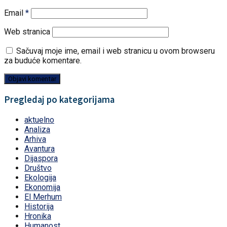
Email
*
Web stranica
Sačuvaj moje ime, email i web stranicu u ovom browseru
za buduće komentare.
Pregledaj po kategorijama
aktuelno
Analiza
Arhiva
Avantura
Dijaspora
Društvo
Ekologija
Ekonomija
El Merhum
Historija
Hronika
Humanost