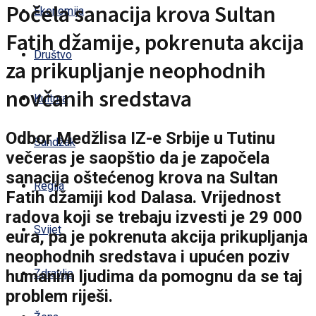
Počela sanacija krova Sultan
Ekonomija
Fatih džamije, pokrenuta akcija
Društvo
za prikupljanje neophodnih
novčanih sredstava
Kultura
Odbor Medžlisa IZ-e Srbije u Tutinu
Sandžak
večeras je saopštio da je započela
sanacija oštećenog krova na Sultan
Regija
Fatih džamiji kod Dalasa. Vrijednost
radova koji se trebaju izvesti je 29 000
Svijet
eura, pa je pokrenuta akcija prikupljanja
neophodnih sredstava i upućen poziv
humanim ljudima da pomognu da se taj
Zdravlje
problem riješi.