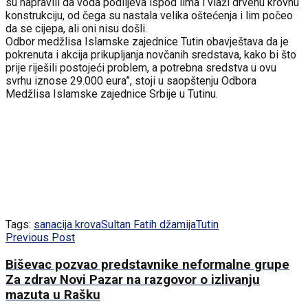
su napravili da voda podlijeva ispod lima i vlaži drvenu krovnu
konstrukciju, od čega su nastala velika oštećenja i lim počeo
da se cijepa, ali oni nisu došli.
Odbor medžlisa Islamske zajednice Tutin obavještava da je
pokrenuta i akcija prikupljanja novčanih sredstava, kako bi što
prije riješili postojeći problem, a potrebna sredstva u ovu
svrhu iznose 29.000 eura”, stoji u saopštenju Odbora
Medžlisa Islamske zajednice Srbije u Tutinu.
Tags:
sanacija krova
Sultan Fatih džamija
Tutin
Previous Post
Biševac pozvao predstavnike neformalne grupe
Za zdrav Novi Pazar na razgovor o izlivanju
mazuta u Rašku