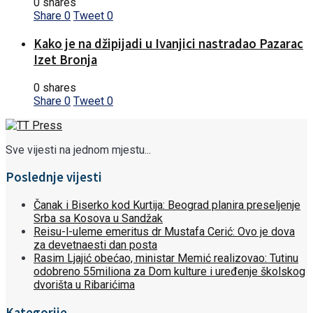
0 shares
Share
0
Tweet
0
Kako je na džipijadi u Ivanjici nastradao Pazarac
Izet Bronja
0 shares
Share
0
Tweet
0
Sve vijesti na jednom mjestu...
Poslednje vijesti
Čanak i Biserko kod Kurtija: Beograd planira preseljenje
Srba sa Kosova u Sandžak
Reisu-l-uleme emeritus dr Mustafa Cerić: Ovo je dova
za devetnaesti dan posta
Rasim Ljajić obećao, ministar Memić realizovao: Tutinu
odobreno 55miliona za Dom kulture i uređenje školskog
dvorišta u Ribarićima
Kategorije