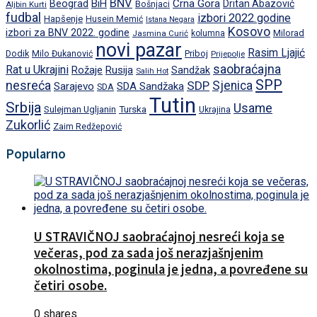
BNV
BiH
Crna Gora
Beograd
Dritan Abazović
Aljbin Kurti
Bošnjaci
fudbal
izbori 2022.godine
Hapšenje
Husein Memić
Istana Negara
Kosovo
izbori za BNV 2022. godine
Milorad
Jasmina Curić
kolumna
novi pazar
Rasim Ljajić
Dodik
Priboj
Milo Đukanović
Prijepolje
saobraćajna
Rat u Ukrajini
Rožaje
Rusija
Sandžak
Salih Hot
SPP
nesreća
SDP
Sjenica
Sarajevo
SDA Sandžaka
SDA
Tutin
Srbija
Usame
Turska
Sulejman Ugljanin
Ukrajina
Zukorlić
Zaim Redžepović
Popularno
U STRAVIČNOJ saobraćajnoj nesreći koja se
večeras, pod za sada još nerazjašnjenim
okolnostima, poginula je jedna, a povređene su
četiri osobe.
0 shares