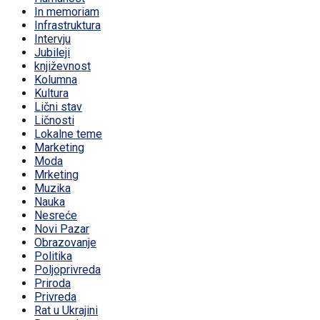
In memoriam
Infrastruktura
Intervju
Jubileji
književnost
Kolumna
Kultura
Lični stav
Ličnosti
Lokalne teme
Marketing
Moda
Mrketing
Muzika
Nauka
Nesreće
Novi Pazar
Obrazovanje
Politika
Poljoprivreda
Priroda
Privreda
Rat u Ukrajini