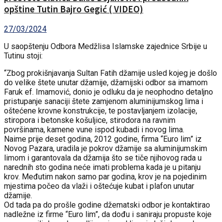
opštine Tutin Bajro Gegić ( VIDEO)
27/03/2024
U saopštenju Odbora Medžlisa Islamske zajednice Srbije u
Tutinu stoji:
“Zbog prokišnjavanja Sultan Fatih džamije usled kojeg je došlo
do velike štete unutar džamije, džamijski odbor sa imamom
Faruk ef. Imamović, donio je odluku da je neophodno detaljno
pristupanje sanaciji štete zamjenom aluminijumskog lima i
oštećene krovne konstrukcije, te postavljanjem izolacije,
stiropora i betonske košuljice, stirodora na ravnim
površinama, kamene vune ispod kubadi i novog lima.
Naime prije deset godina, 2012 godine, firma “Euro lim” iz
Novog Pazara, uradila je pokrov džamije sa aluminijumskim
limom i garantovala da džamija što se tiče njihovog rada u
narednih sto godina neće imati problema kada je u pitanju
krov. Međutim nakon samo par godina, krov je na pojedinim
mjestima počeo da vlaži i oštećuje kubat i plafon unutar
džamije.
Od tada pa do prošle godine džematski odbor je kontaktirao
nadležne iz firme “Euro lim”, da dođu i saniraju propuste koje