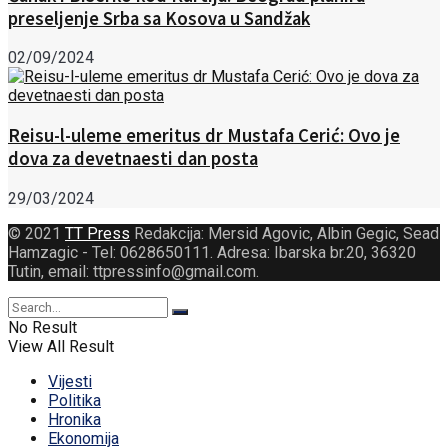
preseljenje Srba sa Kosova u Sandžak
02/09/2024
Reisu-l-uleme emeritus dr Mustafa Cerić: Ovo je
dova za devetnaesti dan posta
29/03/2024
© 2021
TT Press
Redakcija: Mersid Agovic, Albin Gegic, Sead
Hamzagic - Tel: 0628650111. Adresa: Ibarska br.20, 36320
Tutin, email: ttpressinfo@gmail.com
.
No Result
View All Result
Vijesti
Politika
Hronika
Ekonomija