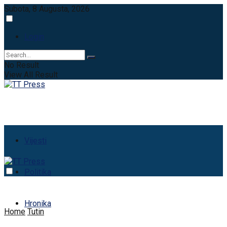
Subota, 8 Augusta, 2026
Login
No Result
View All Result
Vijesti
Politika
Hronika
Home
Tutin