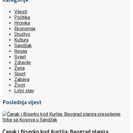
Vijesti
Politika
Hronika
Ekonomija
Društvo
Kultura
Sandžak
Regija
Svijet
Zdravlje
Žena
Sport
Zabava
Život
Lični stav
Poslednja vijest
Čanak i Biserko kod Kurtija: Beograd planira