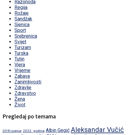
Razonoda
Regija
Rožaje
Sandžak
Sjenica
Sport
Srebrenica
Svijet
Turizam
Turska
Tutin
Vjera
Vrijeme
Zabava
Zanimljivosti
Zdravlje
Zdravstvo
Žena
Život
Pregledaj po temama
Aleksandar Vučić
Albin Gegić
2022. godina
2018 League