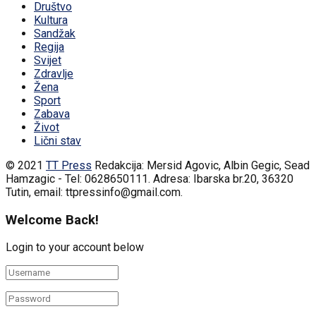
Društvo
Kultura
Sandžak
Regija
Svijet
Zdravlje
Žena
Sport
Zabava
Život
Lični stav
© 2021
TT Press
Redakcija: Mersid Agovic, Albin Gegic, Sead
Hamzagic - Tel: 0628650111. Adresa: Ibarska br.20, 36320
Tutin, email: ttpressinfo@gmail.com
.
Welcome Back!
Login to your account below