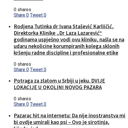
0 shares
Share
0
Tweet
0
Rodjena Tutinka dr Ivana Stašević Karliičić,
Direktorka Klinike „Dr Laza Lazarević“
godinama uspješno vodi ovu kliniku, našla se na
udaru nekolicine korumpiranih kolega sklonih
kršenju radne discipline i profesionalne etike
0 shares
Share
0
Tweet
0
Potraga za zlatom u Srbiji u jeku. DVIJE
LOKACIJE U OKOLINI NOVOG PAZARA
0 shares
Share
0
Tweet
0
Pazarac hit na internetu: Da nije inostranstva mi
bi ovdje umirali kao psi – Ovo je sirotinja,