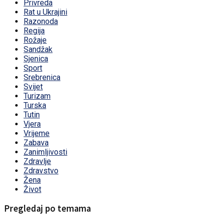
Privreda
Rat u Ukrajini
Razonoda
Regija
Rožaje
Sandžak
Sjenica
Sport
Srebrenica
Svijet
Turizam
Turska
Tutin
Vjera
Vrijeme
Zabava
Zanimljivosti
Zdravlje
Zdravstvo
Žena
Život
Pregledaj po temama