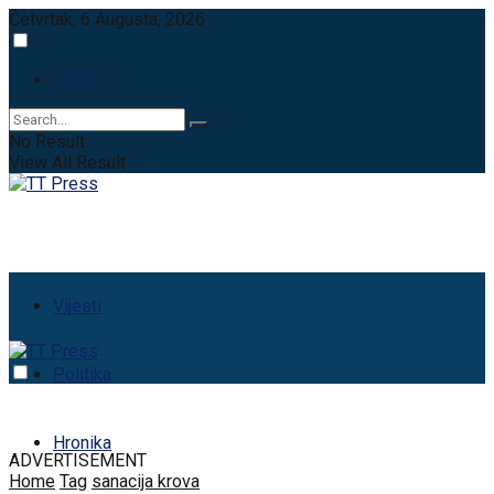
Četvrtak, 6 Augusta, 2026
Login
No Result
View All Result
Vijesti
Politika
Hronika
ADVERTISEMENT
Home
Tag
sanacija krova