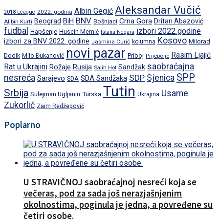
Aleksandar Vučić
Albin Gegić
2022. godina
2018 League
BNV
BiH
Crna Gora
Beograd
Dritan Abazović
Aljbin Kurti
Bošnjaci
fudbal
izbori 2022.godine
Hapšenje
Husein Memić
Istana Negara
Kosovo
izbori za BNV 2022. godine
Milorad
Jasmina Curić
kolumna
novi pazar
Rasim Ljajić
Dodik
Priboj
Milo Đukanović
Prijepolje
saobraćajna
Rat u Ukrajini
Rožaje
Rusija
Sandžak
Salih Hot
SPP
nesreća
SDP
Sjenica
Sarajevo
SDA Sandžaka
SDA
Tutin
Srbija
Usame
Turska
Sulejman Ugljanin
Ukrajina
Zukorlić
Zaim Redžepović
Poplarno
U STRAVIČNOJ saobraćajnoj nesreći koja se
večeras, pod za sada još nerazjašnjenim
okolnostima, poginula je jedna, a povređene su
četiri osobe.