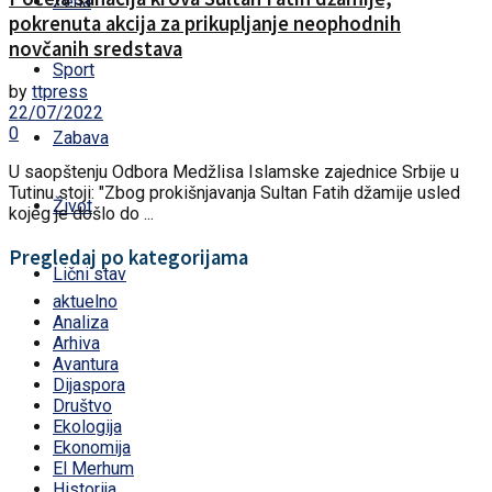
Žena
pokrenuta akcija za prikupljanje neophodnih
novčanih sredstava
Sport
by
ttpress
22/07/2022
0
Zabava
U saopštenju Odbora Medžlisa Islamske zajednice Srbije u
Tutinu stoji: "Zbog prokišnjavanja Sultan Fatih džamije usled
Život
kojeg je došlo do ...
Pregledaj po kategorijama
Lični stav
aktuelno
Analiza
Arhiva
Avantura
Dijaspora
Društvo
Ekologija
Ekonomija
El Merhum
Historija