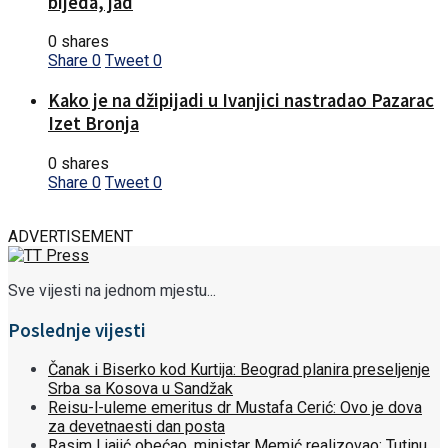
bijeda, jad
0 shares
Share
0
Tweet
0
Kako je na džipijadi u Ivanjici nastradao Pazarac
Izet Bronja
0 shares
Share
0
Tweet
0
ADVERTISEMENT
Sve vijesti na jednom mjestu...
Poslednje vijesti
Čanak i Biserko kod Kurtija: Beograd planira preseljenje
Srba sa Kosova u Sandžak
Reisu-l-uleme emeritus dr Mustafa Cerić: Ovo je dova
za devetnaesti dan posta
Rasim Ljajić obećao, ministar Memić realizovao: Tutinu