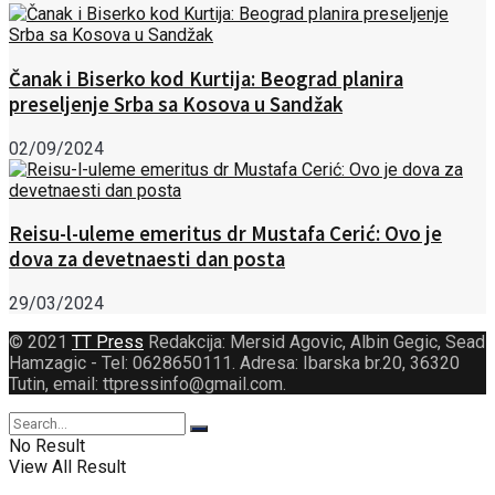
Čanak i Biserko kod Kurtija: Beograd planira
preseljenje Srba sa Kosova u Sandžak
02/09/2024
Reisu-l-uleme emeritus dr Mustafa Cerić: Ovo je
dova za devetnaesti dan posta
29/03/2024
© 2021
TT Press
Redakcija: Mersid Agovic, Albin Gegic, Sead
Hamzagic - Tel: 0628650111. Adresa: Ibarska br.20, 36320
Tutin, email: ttpressinfo@gmail.com
.
No Result
View All Result