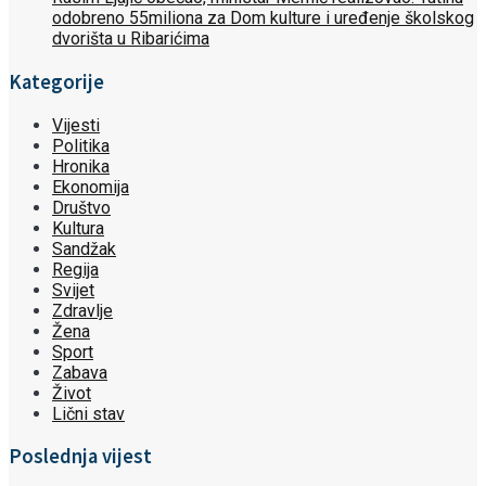
odobreno 55miliona za Dom kulture i uređenje školskog
dvorišta u Ribarićima
Kategorije
Vijesti
Politika
Hronika
Ekonomija
Društvo
Kultura
Sandžak
Regija
Svijet
Zdravlje
Žena
Sport
Zabava
Život
Lični stav
Poslednja vijest