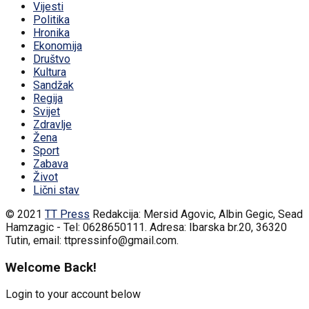
Vijesti
Politika
Hronika
Ekonomija
Društvo
Kultura
Sandžak
Regija
Svijet
Zdravlje
Žena
Sport
Zabava
Život
Lični stav
© 2021
TT Press
Redakcija: Mersid Agovic, Albin Gegic, Sead
Hamzagic - Tel: 0628650111. Adresa: Ibarska br.20, 36320
Tutin, email: ttpressinfo@gmail.com
.
Welcome Back!
Login to your account below