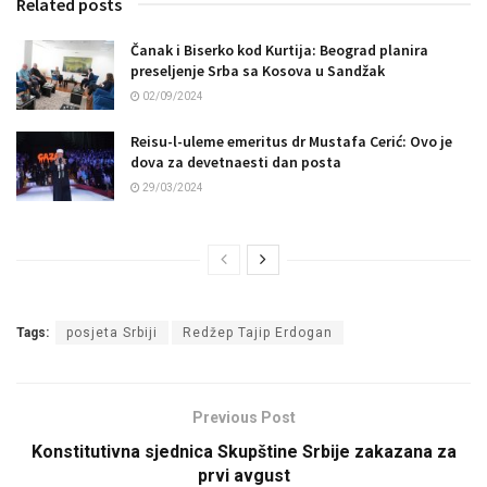
Related posts
Čanak i Biserko kod Kurtija: Beograd planira
preseljenje Srba sa Kosova u Sandžak
02/09/2024
Reisu-l-uleme emeritus dr Mustafa Cerić: Ovo je
dova za devetnaesti dan posta
29/03/2024
Tags:
posjeta Srbiji
Redžep Tajip Erdogan
Previous Post
Konstitutivna sjednica Skupštine Srbije zakazana za
prvi avgust