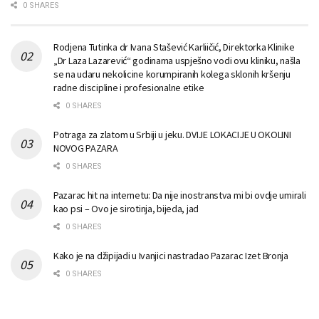
0 SHARES
Rodjena Tutinka dr Ivana Stašević Karliičić, Direktorka Klinike
„Dr Laza Lazarević“ godinama uspješno vodi ovu kliniku, našla
se na udaru nekolicine korumpiranih kolega sklonih kršenju
radne discipline i profesionalne etike
0 SHARES
Potraga za zlatom u Srbiji u jeku. DVIJE LOKACIJE U OKOLINI
NOVOG PAZARA
0 SHARES
Pazarac hit na internetu: Da nije inostranstva mi bi ovdje umirali
kao psi – Ovo je sirotinja, bijeda, jad
0 SHARES
Kako je na džipijadi u Ivanjici nastradao Pazarac Izet Bronja
0 SHARES