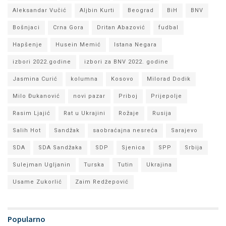
Aleksandar Vučić
Aljbin Kurti
Beograd
BiH
BNV
Bošnjaci
Crna Gora
Dritan Abazović
fudbal
Hapšenje
Husein Memić
Istana Negara
izbori 2022.godine
izbori za BNV 2022. godine
Jasmina Curić
kolumna
Kosovo
Milorad Dodik
Milo Đukanović
novi pazar
Priboj
Prijepolje
Rasim Ljajić
Rat u Ukrajini
Rožaje
Rusija
Salih Hot
Sandžak
saobraćajna nesreća
Sarajevo
SDA
SDA Sandžaka
SDP
Sjenica
SPP
Srbija
Sulejman Ugljanin
Turska
Tutin
Ukrajina
Usame Zukorlić
Zaim Redžepović
Popularno