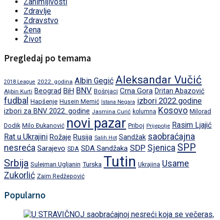
Zanimljivosti
Zdravlje
Zdravstvo
Žena
Život
Pregledaj po temama
Aleksandar Vučić
Albin Gegić
2022. godina
2018 League
BNV
BiH
Crna Gora
Beograd
Dritan Abazović
Aljbin Kurti
Bošnjaci
fudbal
izbori 2022.godine
Hapšenje
Husein Memić
Istana Negara
Kosovo
izbori za BNV 2022. godine
Milorad
Jasmina Curić
kolumna
novi pazar
Rasim Ljajić
Dodik
Priboj
Milo Đukanović
Prijepolje
saobraćajna
Rat u Ukrajini
Rožaje
Rusija
Sandžak
Salih Hot
SPP
nesreća
SDP
Sjenica
Sarajevo
SDA Sandžaka
SDA
Tutin
Srbija
Usame
Turska
Sulejman Ugljanin
Ukrajina
Zukorlić
Zaim Redžepović
Popularno