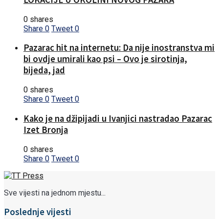
0 shares
Share
0
Tweet
0
Pazarac hit na internetu: Da nije inostranstva mi
bi ovdje umirali kao psi – Ovo je sirotinja,
bijeda, jad
0 shares
Share
0
Tweet
0
Kako je na džipijadi u Ivanjici nastradao Pazarac
Izet Bronja
0 shares
Share
0
Tweet
0
Sve vijesti na jednom mjestu...
Poslednje vijesti