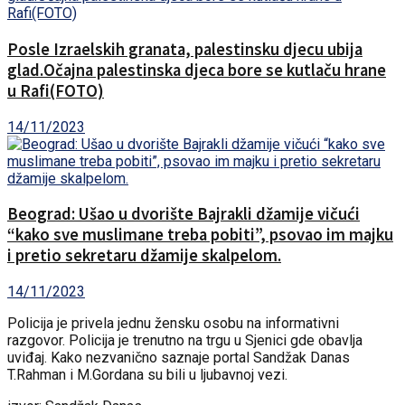
Posle Izraelskih granata, palestinsku djecu ubija
glad.Očajna palestinska djeca bore se kutlaču hrane
u Rafi(FOTO)
14/11/2023
Beograd: Ušao u dvorište Bajrakli džamije vičući
“kako sve muslimane treba pobiti”, psovao im majku
i pretio sekretaru džamije skalpelom.
14/11/2023
Policija je privela jednu žensku osobu na informativni
razgovor. Policija je trenutno na trgu u Sjenici gde obavlja
uviđaj. Kako nezvanično saznaje portal Sandžak Danas
T.Rahman i M.Gordana su bili u ljubavnoj vezi.