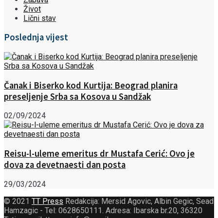
Život
Lični stav
Poslednja vijest
Čanak i Biserko kod Kurtija: Beograd planira
preseljenje Srba sa Kosova u Sandžak
02/09/2024
Reisu-l-uleme emeritus dr Mustafa Cerić: Ovo je
dova za devetnaesti dan posta
29/03/2024
© 2021
TT Press
Redakcija: Mersid Agovic, Albin Gegic, Sead
Hamzagic - Tel: 0628650111. Adresa: Ibarska br.20, 36320