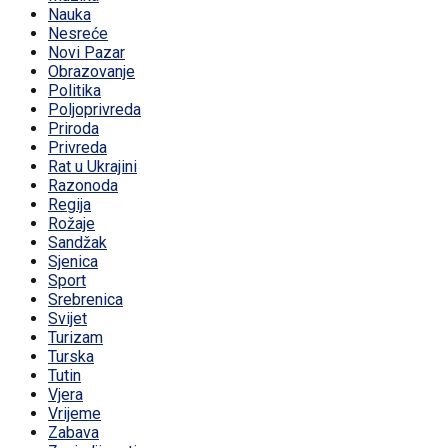
Nauka
Nesreće
Novi Pazar
Obrazovanje
Politika
Poljoprivreda
Priroda
Privreda
Rat u Ukrajini
Razonoda
Regija
Rožaje
Sandžak
Sjenica
Sport
Srebrenica
Svijet
Turizam
Turska
Tutin
Vjera
Vrijeme
Zabava