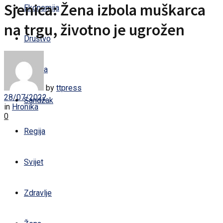
Sjenica: Žena izbola muškarca
Ekonomija
na trgu, životno je ugrožen
Društvo
Kultura
by
ttpress
28/07/2022
Sandžak
in
Hronika
0
Regija
Svijet
Zdravlje