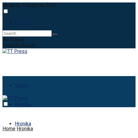
Nedjelja, 9 Augusta, 2026
Login
No Result
View All Result
Vijesti
Politika
Hronika
Home
Hronika