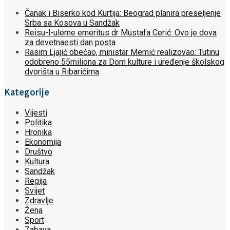
Čanak i Biserko kod Kurtija: Beograd planira preseljenje
Srba sa Kosova u Sandžak
Reisu-l-uleme emeritus dr Mustafa Cerić: Ovo je dova
za devetnaesti dan posta
Rasim Ljajić obećao, ministar Memić realizovao: Tutinu
odobreno 55miliona za Dom kulture i uređenje školskog
dvorišta u Ribarićima
Kategorije
Vijesti
Politika
Hronika
Ekonomija
Društvo
Kultura
Sandžak
Regija
Svijet
Zdravlje
Žena
Sport
Zabava