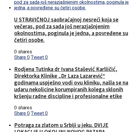
U STRAVIČNOJ saobraćajnoj nesreći koja se
večeras, pod za sada još nerazjašnjenim
okolnostima, poginula je jedna, a povređene su
četiri osobe.
0 shares
Share
0
Tweet
0
Rodjena Tutinka dr Ivana Stašević Karliičić,
Direktorka Klinike „Dr Laza Lazarević“
godinama uspješno vodi ovu kliniku, našla se na
udaru nekolicine korumpiranih kolega sklonih
kršenju radne discipline i profesionalne etike
0 shares
Share
0
Tweet
0
Potraga za zlatom u Srbiji u jeku. DVIJE
LOKACIJE U OKOLINI NOVOG PAZARA