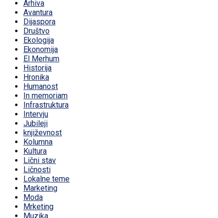
Arhiva
Avantura
Dijaspora
Društvo
Ekologija
Ekonomija
El Merhum
Historija
Hronika
Humanost
In memoriam
Infrastruktura
Intervju
Jubileji
književnost
Kolumna
Kultura
Lični stav
Ličnosti
Lokalne teme
Marketing
Moda
Mrketing
Muzika