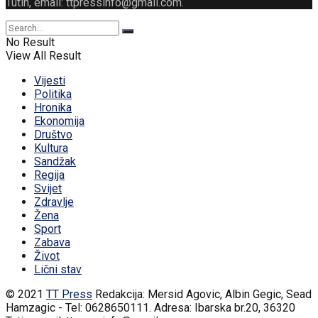
Tutin, email: ttpressinfo@gmail.com
.
No Result
View All Result
Vijesti
Politika
Hronika
Ekonomija
Društvo
Kultura
Sandžak
Regija
Svijet
Zdravlje
Žena
Sport
Zabava
Život
Lični stav
© 2021
TT Press
Redakcija: Mersid Agovic, Albin Gegic, Sead
Hamzagic - Tel: 0628650111. Adresa: Ibarska br.20, 36320