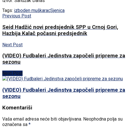
izvor: Sandžak Danas
Tags:
izboden muškarac
Sjenica
Previous Post
Seid Hadžić novi predsjednik SPP u Crnoj Gori,
Hazbija Kalač počasni predsjednik
Next Post
(VIDEO) Fudbaleri Jedinstva započeli pripreme za
sezonu
Next Post
(VIDEO) Fudbaleri Jedinstva započeli pripreme za
sezonu
Komentariši
Vaša email adresa neće biti objavljivana.
Neophodna polja su
označena sa
*