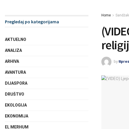
Home
Sandžak
Pregledaj po kategorijama
(VIDEO
AKTUELNO
religi
ANALIZA
ARHIVA
by
ttpre
AVANTURA
DIJASPORA
DRUŠTVO
EKOLOGIJA
EKONOMIJA
EL MERHUM