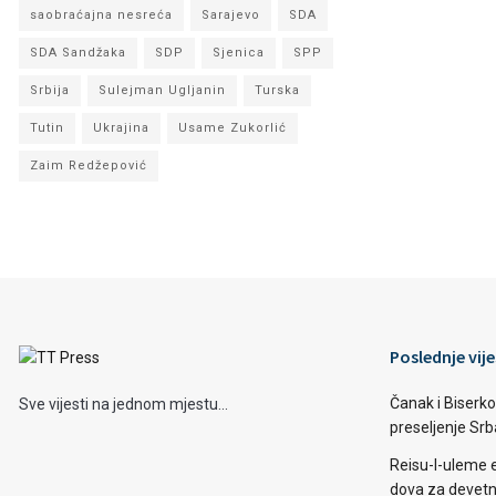
saobraćajna nesreća
Sarajevo
SDA
SDA Sandžaka
SDP
Sjenica
SPP
Srbija
Sulejman Ugljanin
Turska
Tutin
Ukrajina
Usame Zukorlić
Zaim Redžepović
Poslednje vije
Čanak i Biserko
Sve vijesti na jednom mjestu...
preseljenje Sr
Reisu-l-uleme 
dova za devetn