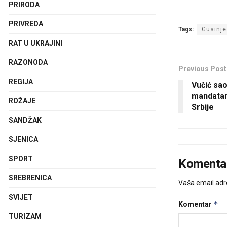
PRIRODA
PRIVREDA
Tags:
Gusinje
RAT U UKRAJINI
RAZONODA
Previous Post
REGIJA
Vučić sao
mandatar
ROŽAJE
Srbije
SANDŽAK
SJENICA
SPORT
Komentar
SREBRENICA
Vaša email adre
SVIJET
*
Komentar
TURIZAM