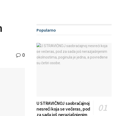
h
Popularno
0
U STRAVIČNOJ saobraćajnoj
nesreći koja se večeras, pod
za sada još nerazjašnjenim