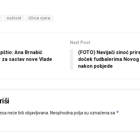
suživot
Ulica vjera
Next Post
pštio: Ana Brnabić
(FOTO) Navijači sinoć prire
 za sastav nove Vlade
doček fudbalerima Novog
nakon pobjede
iši
*
sa neće biti objavljivana.
Neophodna polja su označena sa