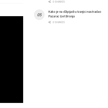
0 SHARES
Kako je na džipijadi u Ivanjici nastradao
Pazarac Izet Bronja
0 SHARES