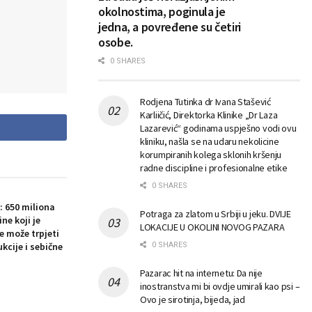
okolnostima, poginula je
jedna, a povređene su četiri
osobe.
0 SHARES
Rodjena Tutinka dr Ivana Stašević
Karliičić, Direktorka Klinike „Dr Laza
Lazarević“ godinama uspješno vodi ovu
kliniku, našla se na udaru nekolicine
korumpiranih kolega sklonih kršenju
radne discipline i profesionalne etike
0 SHARES
: 650 miliona
Potraga za zlatom u Srbiji u jeku. DVIJE
ne koji je
LOKACIJE U OKOLINI NOVOG PAZARA
e može trpjeti
ukcije i sebične
0 SHARES
Pazarac hit na internetu: Da nije
inostranstva mi bi ovdje umirali kao psi –
Ovo je sirotinja, bijeda, jad