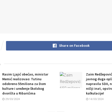
Share on Facebook
s
Rasim Ljajić obećao, ministar
Zaim Redžepović
Memić realizovao: Tutinu
javnog duga opši
odobreno 55miliona za Dom
napravila SDA, n
kulture i uređenje školskog
ničiji inat, opstr
dvorišta u Ribarićima
kalkulacije!
29/03/2024
14/03/2024