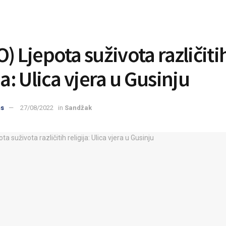
) Ljepota suživota različiti
ja: Ulica vjera u Gusinju
ss
27/08/2022
in
Sandžak