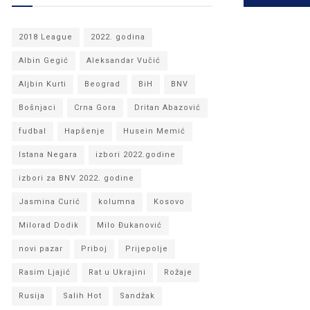
2018 League
2022. godina
Albin Gegić
Aleksandar Vučić
Aljbin Kurti
Beograd
BiH
BNV
Bošnjaci
Crna Gora
Dritan Abazović
fudbal
Hapšenje
Husein Memić
Istana Negara
izbori 2022.godine
izbori za BNV 2022. godine
Jasmina Curić
kolumna
Kosovo
Milorad Dodik
Milo Đukanović
novi pazar
Priboj
Prijepolje
Rasim Ljajić
Rat u Ukrajini
Rožaje
Rusija
Salih Hot
Sandžak