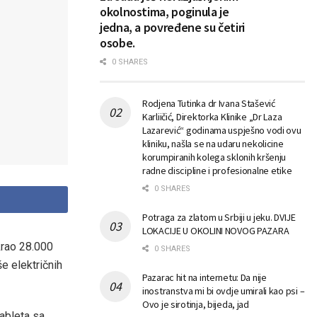
okolnostima, poginula je
jedna, a povređene su četiri
osobe.
0 SHARES
Rodjena Tutinka dr Ivana Stašević
Karliičić, Direktorka Klinike „Dr Laza
Lazarević“ godinama uspješno vodi ovu
kliniku, našla se na udaru nekolicine
korumpiranih kolega sklonih kršenju
radne discipline i profesionalne etike
0 SHARES
Potraga za zlatom u Srbiji u jeku. DVIJE
LOKACIJE U OKOLINI NOVOG PAZARA
krao 28.000
0 SHARES
e električnih
Pazarac hit na internetu: Da nije
inostranstva mi bi ovdje umirali kao psi –
Ovo je sirotinja, bijeda, jad
ableta sa