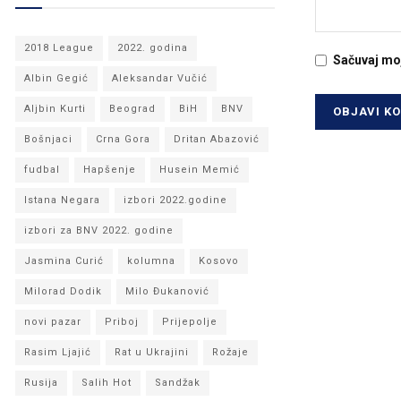
2018 League
2022. godina
Sačuvaj mo
Albin Gegić
Aleksandar Vučić
Aljbin Kurti
Beograd
BiH
BNV
Bošnjaci
Crna Gora
Dritan Abazović
fudbal
Hapšenje
Husein Memić
Istana Negara
izbori 2022.godine
izbori za BNV 2022. godine
Jasmina Curić
kolumna
Kosovo
Milorad Dodik
Milo Đukanović
novi pazar
Priboj
Prijepolje
Rasim Ljajić
Rat u Ukrajini
Rožaje
Rusija
Salih Hot
Sandžak