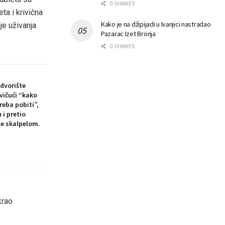
0 SHARES
ta i krivična
Kako je na džipijadi u Ivanjici nastradao
je uživanja
Pazarac Izet Bronja
0 SHARES
dvorište
 vičući “kako
eba pobiti”,
i pretio
je skalpelom.
krao