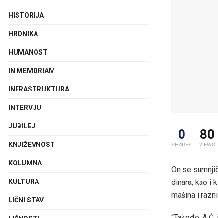
HISTORIJA
HRONIKA
HUMANOST
IN MEMORIAM
INFRASTRUKTURA
INTERVJU
JUBILEJI
0
80
KNJIŽEVNOST
SHARES
VIEWS
KOLUMNA
On se sumnjič
dinara, kao i
KULTURA
mašina i razni 
LIČNI STAV
“Takođe, A.Ć.