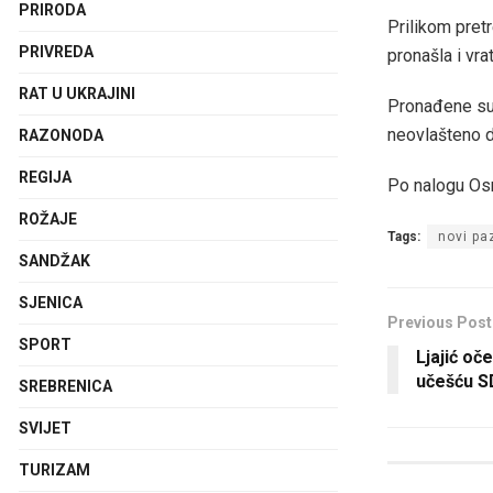
PRIRODA
Prilikom pretr
PRIVREDA
pronašla i vra
RAT U UKRAJINI
Pronađene su i
neovlašteno d
RAZONODA
REGIJA
Po nalogu Osn
ROŽAJE
Tags:
novi pa
SANDŽAK
SJENICA
Previous Post
SPORT
Ljajić o
učešću S
SREBRENICA
SVIJET
TURIZAM