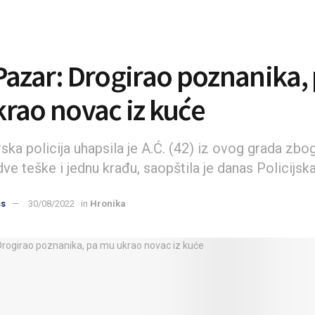
Pazar: Drogirao poznanika,
rao novac iz kuće
ka policija uhapsila je A.Ć. (42) iz ovog grada zbo
dve teške i jednu krađu, saopštila je danas Policijsk
ss
30/08/2022
in
Hronika