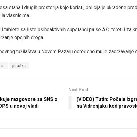
esa stana i drugih prostorija koje koristi, policija je ukradene pr
tila vlasnicima.
 tablete sa liste psihoaktivnih supstanci pa se A.Ć. tereti i za kr
ržanje opojnih droga.
ovnog tužilaštva u Novom Pazaru određeno mu je zadržavanje d
zar
pljačka
Next Post
čekuje razgovore sa SNS o
(VIDEO) Tutin: Počela izg
DPS u novoj vladi
na Vidrenjaku kod pravos