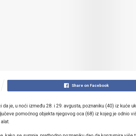
Share on Facebook
i da je, u noći između 28. i 29. avgusta, poznaniku (40) iz kuće u
 ključeve pomoćnog objekta njegovog oca (68) iz kojeg je odnio viš
alat.
 je, kako se sumnja, prethodno poznaniku dao da konzumira više t