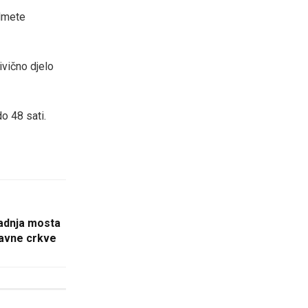
edmete
ivično djelo
o 48 sati.
radnja mosta
lavne crkve