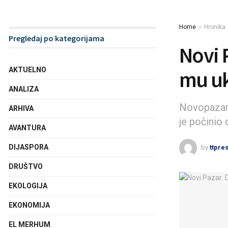
Home
Hronika
Pregledaj po kategorijama
Novi 
AKTUELNO
mu uk
ANALIZA
Novopazars
ARHIVA
je počinio 
AVANTURA
DIJASPORA
by
ttpre
DRUŠTVO
EKOLOGIJA
EKONOMIJA
EL MERHUM