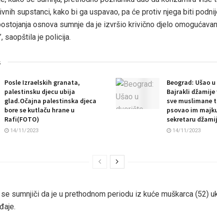
ivnih supstanci, kako bi ga uspavao, pa će protiv njega biti podnije
postojanja osnova sumnje da je izvršio krivično djelo omogućavan
 saopštila je policija.
s
Posle Izraelskih granata,
Beograd: Ušao u 
palestinsku djecu ubija
Bajrakli džamije
glad.Očajna palestinska djeca
sve muslimane tr
bore se kutlaču hrane u
psovao im majku 
Rafi(FOTO)
sekretaru džami
14/11/2023
14/11/2023
 se sumnjiči da je u prethodnom periodu iz kuće muškarca (52) u
đaje.