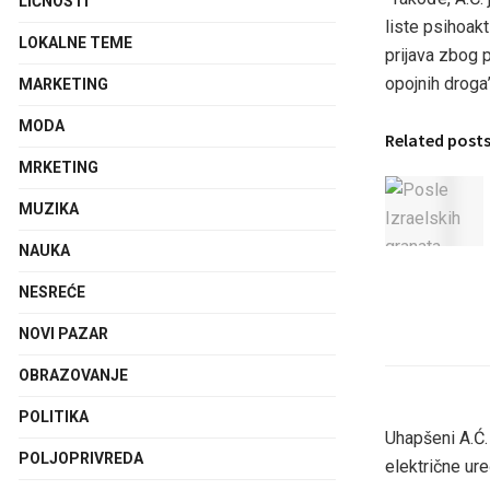
LIČNOSTI
liste psihoakt
LOKALNE TEME
prijava zbog 
opojnih droga”,
MARKETING
MODA
Related post
MRKETING
MUZIKA
NAUKA
NESREĆE
NOVI PAZAR
OBRAZOVANJE
POLITIKA
Uhapšeni A.Ć.
POLJOPRIVREDA
električne ure