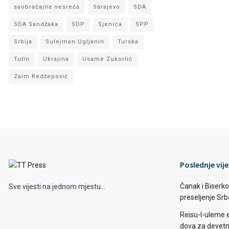
saobraćajna nesreća
Sarajevo
SDA
SDA Sandžaka
SDP
Sjenica
SPP
Srbija
Sulejman Ugljanin
Turska
Tutin
Ukrajina
Usame Zukorlić
Zaim Redžepović
Poslednje vije
Čanak i Biserko
Sve vijesti na jednom mjestu...
preseljenje Sr
Reisu-l-uleme 
dova za devetn