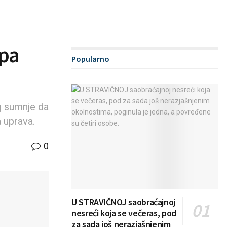
 pa
Popularno
g sumnje da
a uprava.
0
U STRAVIČNOJ saobraćajnoj
nesreći koja se večeras, pod
za sada još nerazjašnjenim