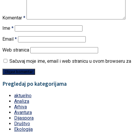
Komentar
*
Ime
*
Email
*
Web stranica
Sačuvaj moje ime, email i web stranicu u ovom browseru z
Pregledaj po kategorijama
aktuelno
Analiza
Arhiva
Avantura
Dijaspora
Društvo
Ekologija