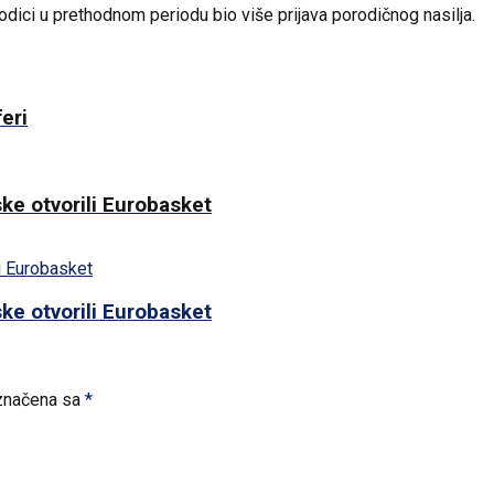
porodici u prethodnom periodu bio više prijava porodičnog nasilja.
eri
ke otvorili Eurobasket
ke otvorili Eurobasket
značena sa
*