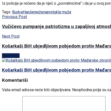
Iz policije je rečeno da je riječ o „povratnicima“ i da je u ovoj 
Tags:
Budva
Hapšenje
ženapretukla muža
Previous Post
Vučićevo pumpanje patriotizma u zapaljivoj atmosf
Next Post
Košarkaši BiH ubjedljivom pobjedom protiv Mađars
Next Post
Košarkaši BiH ubjedljivom pobjedom protiv Mađars
Komentariši
Vaša email adresa neće biti objavljivana.
Neophodna polja su o