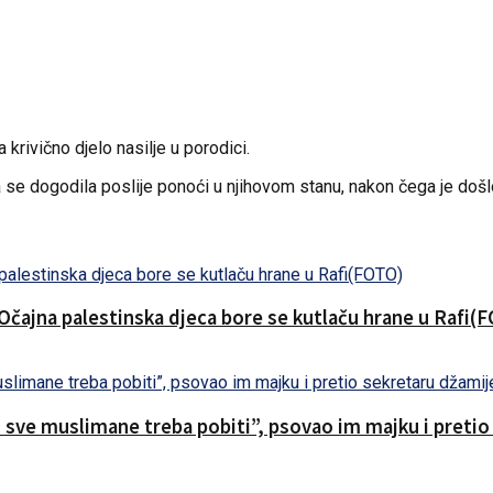
 krivično djelo nasilje u porodici.
 se dogodila poslije ponoći u njihovom stanu, nakon čega je došlo
.Očajna palestinska djeca bore se kutlaču hrane u Rafi(
o sve muslimane treba pobiti”, psovao im majku i preti