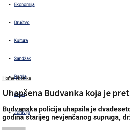
Ekonomija
Društvo
Kultura
Sandžak
Regija
Home
Hronika
Uhapšena Budvanka koja je pretu
Svijet
Budvanska policija uhapsila je dvadeset
Zdravlje
godina starijeg nevjenčanog supruga, drž