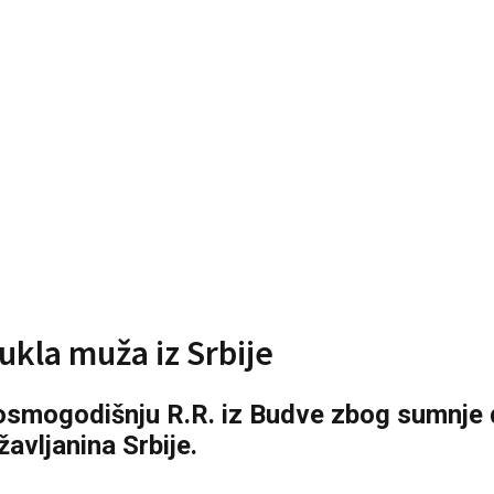
kla muža iz Srbije
osmogodišnju R.R. iz Budve zbog sumnje d
avljanina Srbije.