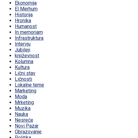
Ekonomija
El Merhum
Historija
Hronika
Humanost
In memoriam
Infrastruktura
Intervju
Jubileji
književnost
Kolumna
Kultura
Lični stav
Ličnosti
Lokalne teme
Marketing
Moda
Mrketing
Muzika
Nauka
Nesreće
Novi Pazar
Obrazovanje
Politika