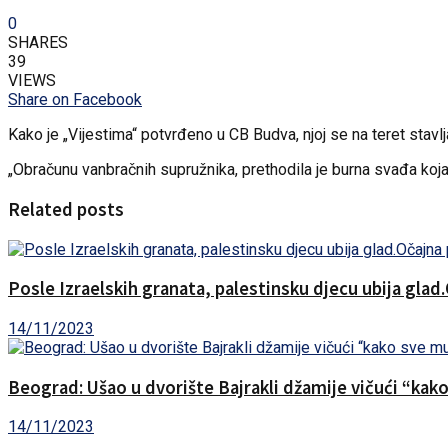
0
SHARES
39
VIEWS
Share on Facebook
Kako je „Vijestima“ potvrđeno u CB Budva, njoj se na teret stavlja
„Obračunu vanbračnih supružnika, prethodila je burna svađa koja
Related posts
Posle Izraelskih granata, palestinsku djecu ubija glad
14/11/2023
Beograd: Ušao u dvorište Bajrakli džamije vičući “kak
14/11/2023