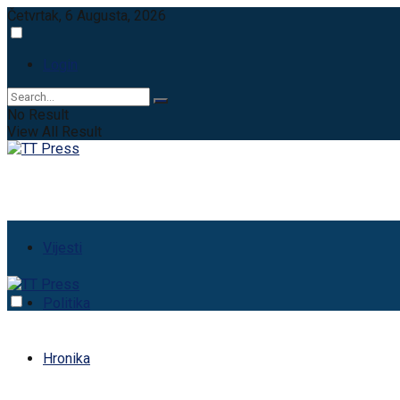
Četvrtak, 6 Augusta, 2026
Login
No Result
View All Result
Vijesti
Politika
Hronika