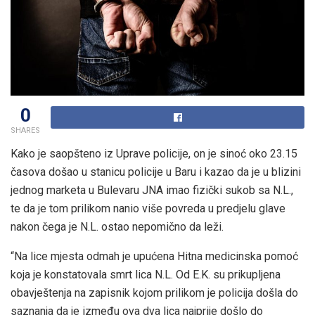
0
SHARES
Kako je saopšteno iz Uprave policije, on je sinoć oko 23.15
časova došao u stanicu policije u Baru i kazao da je u blizini
jednog marketa u Bulevaru JNA imao fizički sukob sa N.L.,
te da je tom prilikom nanio više povreda u predjelu glave
nakon čega je N.L. ostao nepomično da leži.
“Na lice mjesta odmah je upućena Hitna medicinska pomoć
koja je konstatovala smrt lica N.L. Od E.K. su prikupljena
obavještenja na zapisnik kojom prilikom je policija došla do
saznanja da je između ova dva lica najprije došlo do