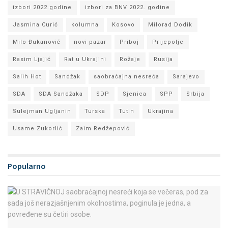
izbori 2022.godine
izbori za BNV 2022. godine
Jasmina Curić
kolumna
Kosovo
Milorad Dodik
Milo Đukanović
novi pazar
Priboj
Prijepolje
Rasim Ljajić
Rat u Ukrajini
Rožaje
Rusija
Salih Hot
Sandžak
saobraćajna nesreća
Sarajevo
SDA
SDA Sandžaka
SDP
Sjenica
SPP
Srbija
Sulejman Ugljanin
Turska
Tutin
Ukrajina
Usame Zukorlić
Zaim Redžepović
Popularno