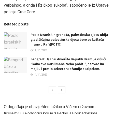
verbalnog, a onda i fizičkog sukoba”, saopćeno je iz Uprave
policije Crne Gore.
Related posts
Posle Izraelskih granata, palestinsku djecu ubija
glad.Očajna palestinska djeca bore se kutlaču
hrane u Rafi(FOTO)
14/11/2023
Beograd: Ušao u dvorište Bajrakli džamije vičući
“kako sve muslimane treba pobiti”, psovao im
majku i pretio sekretaru džamije skalpelom.
14/11/2023
O događaju je obaviješten tužilac u Višem državnom
tužilaštvu u Podgorici koji je zajedno sa pripadnicima