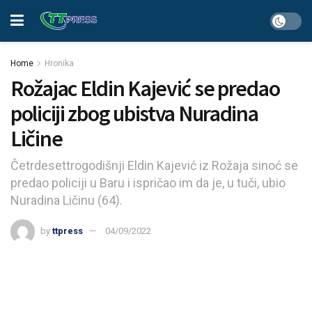
Home
Hronika
Rožajac Eldin Kajević se predao
policiji zbog ubistva Nuradina
Ličine
Četrdesettrogodišnji Eldin Kajević iz Rožaja sinoć se
predao policiji u Baru i ispričao im da je, u tuči, ubio
Nuradina Ličinu (64).
by
ttpress
04/09/2022