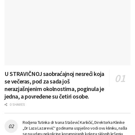
U STRAVIČNOJ saobraćajnoj nesreći koja
se večeras, pod za sada još
nerazjašnjenim okolnostima, poginula je
jedna, a povređene su četiri osobe.
0 SHARES
Rodjena Tutinka dr Ivana Stašević Karliičić, Direktorka Klinike
„Dr Laza Lazarević“ godinama uspješno vodi ovu kliniku, našla
se na udaru nekolicine korumpiranih kolega sklonih kršenju