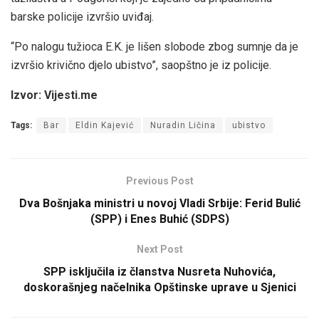
barske policije izvršio uviđaj.
“Po nalogu tužioca E.K. je lišen slobode zbog sumnje da je
izvršio krivično djelo ubistvo”, saopštno je iz policije.
Izvor: Vijesti.me
Tags:
Bar
Eldin Kajević
Nuradin Ličina
ubistvo
Previous Post
Dva Bošnjaka ministri u novoj Vladi Srbije: Ferid Bulić
(SPP) i Enes Buhić (SDPS)
Next Post
SPP isključila iz članstva Nusreta Nuhovića,
doskorašnjeg načelnika Opštinske uprave u Sjenici