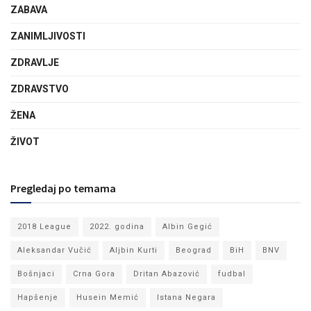
ZABAVA
ZANIMLJIVOSTI
ZDRAVLJE
ZDRAVSTVO
ŽENA
ŽIVOT
Pregledaj po temama
2018 League
2022. godina
Albin Gegić
Aleksandar Vučić
Aljbin Kurti
Beograd
BiH
BNV
Bošnjaci
Crna Gora
Dritan Abazović
fudbal
Hapšenje
Husein Memić
Istana Negara