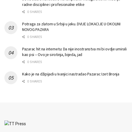
radne discipline i profesionalne etike
0 SHARES
Potraga za zlatom u Srbiji u jeku. DVIJE LOKACIJE U OKOLINI
NOVOG PAZARA
0 SHARES
Pazarac hit na internetu: Da nije inostranstva mi bi ovdje umirali
kao psi – Ovo je sirotinja, bijeda, jad
0 SHARES
Kako je na džipijadi u Ivanjici nastradao Pazarac Izet Bronja
0 SHARES