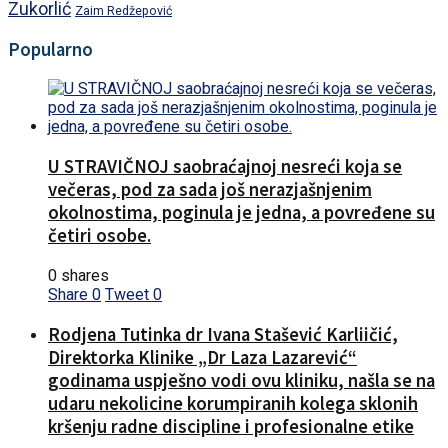
Zukorlić
Zaim Redžepović
Popularno
U STRAVIČNOJ saobraćajnoj nesreći koja se
večeras, pod za sada još nerazjašnjenim
okolnostima, poginula je jedna, a povređene su
četiri osobe.
0 shares
Share
0
Tweet
0
Rodjena Tutinka dr Ivana Stašević Karliičić,
Direktorka Klinike „Dr Laza Lazarević“
godinama uspješno vodi ovu kliniku, našla se na
udaru nekolicine korumpiranih kolega sklonih
kršenju radne discipline i profesionalne etike