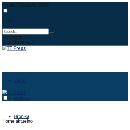
Petak, 7 Augusta, 2026
Login
No Result
View All Result
Vijesti
Politika
Hronika
Home
aktuelno