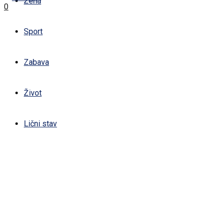
Žena
0
Sport
Zabava
Život
Lični stav