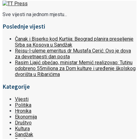
Sve vijesti na jednom mjestu...
Poslednje vijesti
Čanak i Biserko kod Kurtija: Beograd planira preseljenje
Srba sa Kosova u Sandžak
Reisu-l-uleme emeritus dr Mustafa Cerić: Ovo je dova
za devetnaesti dan posta
Rasim Ljajić obećao, ministar Memić realizovao: Tutinu
odobreno 55miliona za Dom kulture i uređenje školskog
dvorišta u Ribarićima
Kategorije
Vijesti
Politika
Hronika
Ekonomija
Društvo
Kultura
Sandžak