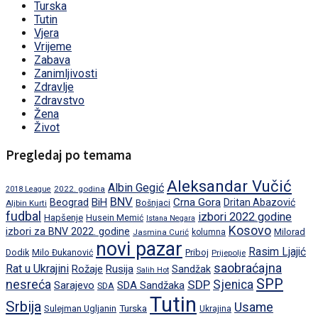
Turska
Tutin
Vjera
Vrijeme
Zabava
Zanimljivosti
Zdravlje
Zdravstvo
Žena
Život
Pregledaj po temama
Aleksandar Vučić
Albin Gegić
2022. godina
2018 League
BNV
BiH
Crna Gora
Beograd
Dritan Abazović
Aljbin Kurti
Bošnjaci
fudbal
izbori 2022.godine
Hapšenje
Husein Memić
Istana Negara
Kosovo
izbori za BNV 2022. godine
Milorad
Jasmina Curić
kolumna
novi pazar
Rasim Ljajić
Dodik
Priboj
Milo Đukanović
Prijepolje
saobraćajna
Rat u Ukrajini
Rožaje
Rusija
Sandžak
Salih Hot
SPP
nesreća
SDP
Sjenica
Sarajevo
SDA Sandžaka
SDA
Tutin
Srbija
Usame
Turska
Sulejman Ugljanin
Ukrajina