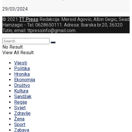
29/03/2024
© 2021
TT Press
Redakcija: Mersid Agovic, Albin Gegic, Sead
Hamzagic - Tel: 0628650111. Adresa: Ibarska br.20, 36320
Tutin, email: ttpressinfo@gmail.com
.
No Result
View All Result
Vijesti
Politika
Hronika
Ekonomija
Društvo
Kultura
Sandžak
Regija
Svijet
Zdravlje
Žena
Sport
Zabava