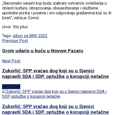
„Nacionalni savjeti koji budu izabrani ostvariće ovlaštenja u
oblasti kulture, obrazovanja, obavještavanja i službene
upotrebe jezika i pisama i oni odgovaraju građanima koji su ih
birali“, rekla je Čomić.
izvor: Sto plus
Tags:
izbori za BNV 2022
Previous Post
Grom udario u kuću u Novom Pazaru
Next Post
Zukorlić: SPP vraćao dug koji su u Sjenici
napravili SDA i SDP, optužbe o korupciji netačne
Next Post
Zukorlić: SPP vraćao dug koji su u Sjenici
napravili SDA i SDP, optužbe o korupciji netačne