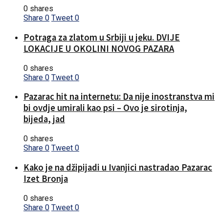
0 shares
Share
0
Tweet
0
Potraga za zlatom u Srbiji u jeku. DVIJE
LOKACIJE U OKOLINI NOVOG PAZARA
0 shares
Share
0
Tweet
0
Pazarac hit na internetu: Da nije inostranstva mi
bi ovdje umirali kao psi – Ovo je sirotinja,
bijeda, jad
0 shares
Share
0
Tweet
0
Kako je na džipijadi u Ivanjici nastradao Pazarac
Izet Bronja
0 shares
Share
0
Tweet
0