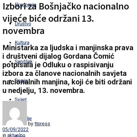
Izbori za Bošnjačko nacionalno
Ekonomija
vijeće biće održani 13.
Društvo
novembra
Kultura
Ministarka za ljudska i manjinska prava
i društveni dijalog Gordana Čomić
Sandžak
potpisala je Odluku o raspisivanju
izbora za članove nacionalnih savjeta
nacionalnih manjina, koji će biti održani
Regija
u nedjelju, 13. novembra.
Svijet
Zdravlje
by
ttpress
05/09/2022
in
aktuelno