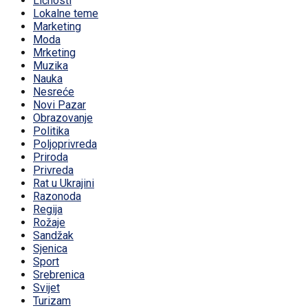
Ličnosti
Lokalne teme
Marketing
Moda
Mrketing
Muzika
Nauka
Nesreće
Novi Pazar
Obrazovanje
Politika
Poljoprivreda
Priroda
Privreda
Rat u Ukrajini
Razonoda
Regija
Rožaje
Sandžak
Sjenica
Sport
Srebrenica
Svijet
Turizam