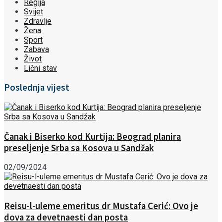
Regija
Svijet
Zdravlje
Žena
Sport
Zabava
Život
Lični stav
Poslednja vijest
Čanak i Biserko kod Kurtija: Beograd planira
preseljenje Srba sa Kosova u Sandžak
02/09/2024
Reisu-l-uleme emeritus dr Mustafa Cerić: Ovo je
dova za devetnaesti dan posta