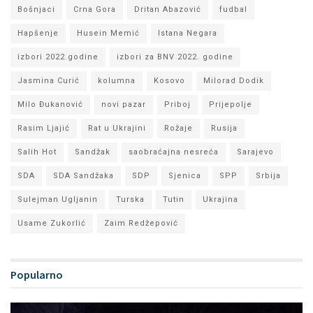
Bošnjaci
Crna Gora
Dritan Abazović
fudbal
Hapšenje
Husein Memić
Istana Negara
izbori 2022.godine
izbori za BNV 2022. godine
Jasmina Curić
kolumna
Kosovo
Milorad Dodik
Milo Đukanović
novi pazar
Priboj
Prijepolje
Rasim Ljajić
Rat u Ukrajini
Rožaje
Rusija
Salih Hot
Sandžak
saobraćajna nesreća
Sarajevo
SDA
SDA Sandžaka
SDP
Sjenica
SPP
Srbija
Sulejman Ugljanin
Turska
Tutin
Ukrajina
Usame Zukorlić
Zaim Redžepović
Popularno