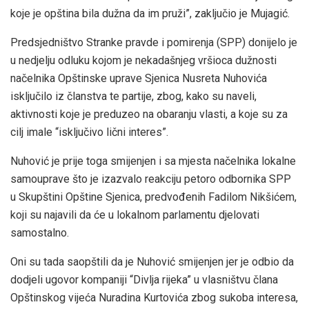
koje je opština bila dužna da im pruži”, zaključio je Mujagić.
Predsjedništvo Stranke pravde i pomirenja (SPP) donijelo je
u nedjelju odluku kojom je nekadašnjeg vršioca dužnosti
načelnika Opštinske uprave Sjenica Nusreta Nuhovića
isključilo iz članstva te partije, zbog, kako su naveli,
aktivnosti koje je preduzeo na obaranju vlasti, a koje su za
cilj imale “isključivo lični interes”.
Nuhović je prije toga smijenjen i sa mjesta načelnika lokalne
samouprave što je izazvalo reakciju petoro odbornika SPP
u Skupštini Opštine Sjenica, predvođenih Fadilom Nikšićem,
koji su najavili da će u lokalnom parlamentu djelovati
samostalno.
Oni su tada saopštili da je Nuhović smijenjen jer je odbio da
dodjeli ugovor kompaniji “Divlja rijeka” u vlasništvu člana
Opštinskog vijeća Nuradina Kurtovića zbog sukoba interesa,