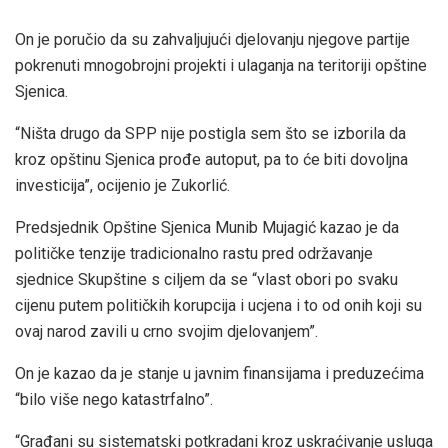
On je poručio da su zahvaljujući djelovanju njegove partije
pokrenuti mnogobrojni projekti i ulaganja na teritoriji opštine
Sjenica.
“Ništa drugo da SPP nije postigla sem što se izborila da
kroz opštinu Sjenica prođe autoput, pa to će biti dovoljna
investicija”, ocijenio je Zukorlić.
Predsjednik Opštine Sjenica Munib Mujagić kazao je da
političke tenzije tradicionalno rastu pred održavanje
sjednice Skupštine s ciljem da se “vlast obori po svaku
cijenu putem političkih korupcija i ucjena i to od onih koji su
ovaj narod zavili u crno svojim djelovanjem”.
On je kazao da je stanje u javnim finansijama i preduzećima
“bilo više nego katastrfalno”.
“Građani su sistematski potkradani kroz uskraćivanje usluga