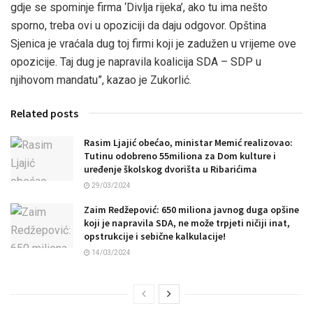
gdje se spominje firma ‘Divlja rijeka’, ako tu ima nešto
sporno, treba ovi u opoziciji da daju odgovor. Opština
Sjenica je vraćala dug toj firmi koji je zadužen u vrijeme ove
opozicije. Taj dug je napravila koalicija SDA – SDP u
njihovom mandatu”, kazao je Zukorlić.
Related posts
Rasim Ljajić obećao, ministar Memić realizovao:
Tutinu odobreno 55miliona za Dom kulture i
uređenje školskog dvorišta u Ribarićima
29/03/2024
Zaim Redžepović: 650 miliona javnog duga opšine
koji je napravila SDA, ne može trpjeti ničiji inat,
opstrukcije i sebične kalkulacije!
14/03/2024