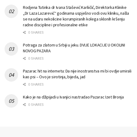
Rodjena Tutinka dr Ivana Stašević Karliičić, Direktorka Klinike
„Dr Laza Lazarević“ godinama uspješno vodi ovu kliniku, našla
se na udaru nekolicine korumpiranih kolega sklonih kršenju
radne discipline i profesionalne etike
0 SHARES
Potraga za zlatom u Srbiji u jeku. DVIJE LOKACIJE U OKOLINI
NOVOG PAZARA
0 SHARES
Pazarac hit na internetu: Da nije inostranstva mi bi ovdje umirali
kao psi – Ovo je sirotinja, bijeda, jad
0 SHARES
Kako je na džipijadi u Ivanjici nastradao Pazarac Izet Bronja
0 SHARES