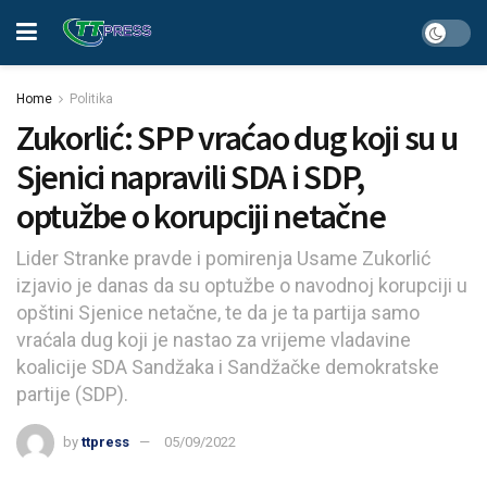
Home
Politika
Zukorlić: SPP vraćao dug koji su u
Sjenici napravili SDA i SDP,
optužbe o korupciji netačne
Lider Stranke pravde i pomirenja Usame Zukorlić
izjavio je danas da su optužbe o navodnoj korupciji u
opštini Sjenice netačne, te da je ta partija samo
vraćala dug koji je nastao za vrijeme vladavine
koalicije SDA Sandžaka i Sandžačke demokratske
partije (SDP).
by
ttpress
05/09/2022