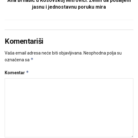
Ana Brnabić u Kosovskoj Mitrovici: Želim da pošaljem
jasnu i jednostavnu poruku mira
Komentariši
Vaša email adresa neće biti objavljivana.
Neophodna polja su
*
označena sa
*
Komentar