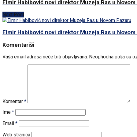
Elmir Habibović novi direktor Muzeja Ras u Novom
Next Post
Elmir Habibović novi direktor Muzeja Ras u Novom
Komentariši
Vaša email adresa neće biti objavljivana.
Neophodna polja su o
Komentar
*
Ime
*
Email
*
Web stranica