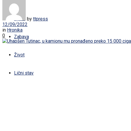
Žena
Sport
by
ttpress
12/09/2022
in
Hronika
0
Zabava
Život
Lični stav