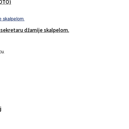
FOTO)
o sekretaru džamije skalpelom.
cu.
j