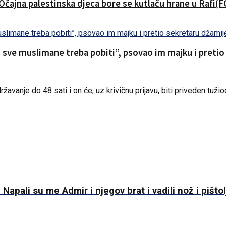
.Očajna palestinska djeca bore se kutlaču hrane u Rafi(
o sve muslimane treba pobiti”, psovao im majku i preti
anje do 48 sati i on će, uz krivičnu prijavu, biti priveden tužio
pali su me Admir i njegov brat i vadili nož i pištol