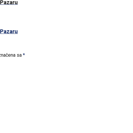
 Pazaru
 Pazaru
značena sa
*