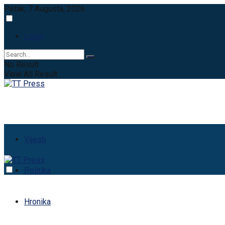
Petak, 7 Augusta, 2026
Login
No Result
View All Result
Vijesti
Politika
Hronika