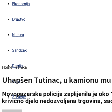
Ekonomija
Društvo
Kultura
Sandžak
Regija
Home
Hronika
Uhapšen Tutinac, u kamionu mu 
Svijet
Novopazarska policija zaplijenila je oko 
Zdravlje
krivično djelo nedozvoljena trgovina, sao