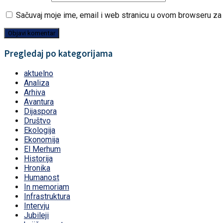
Sačuvaj moje ime, email i web stranicu u ovom browseru z
Pregledaj po kategorijama
aktuelno
Analiza
Arhiva
Avantura
Dijaspora
Društvo
Ekologija
Ekonomija
El Merhum
Historija
Hronika
Humanost
In memoriam
Infrastruktura
Intervju
Jubileji