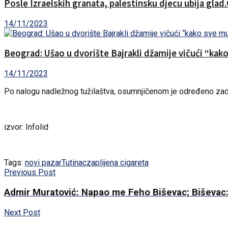
Posle Izraelskih granata, palestinsku djecu ubija glad
14/11/2023
Beograd: Ušao u dvorište Bajrakli džamije vičući “kak
14/11/2023
Po nalogu nadležnog tužilaštva, osumnjičenom je određeno zadržav
izvor: Infolid
Tags:
novi pazar
Tutinac
zaplijena cigareta
Previous Post
Admir Muratović: Napao me Feho Biševac; Biševac: Na
Next Post