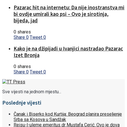
Pazarac hit na internetu: Da nije inostranstva mi
bi ovdje umirali kao psi – Ovo je sirotinja,
bijeda, jad
0 shares
Share
0
Tweet
0
Kako je na džipijadi u Ivanjici nastradao Pazarac
Izet Bronja
0 shares
Share
0
Tweet
0
Sve vijesti na jednom mjestu...
Poslednje vijesti
Čanak i Biserko kod Kurtija: Beograd planira preseljenje
Srba sa Kosova u Sandžak
Reisu-l-uleme emeritus dr Mustafa Cerić: Ovo je dova