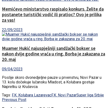
Memićevo ministarstvo raspisalo konkurs. Želite da
postanete turistički vodič ili pratioc? Ovo je prilika
za vas!
22/09/2023
Muamer Hukić najuspješniji sandžački bokser se
nakon dvije godine vraća u ring. Borba je zakazana za
20. maj
09/04/2023
Poslije skoro dvonedjeljne pauze u prvenstvu, Novi Pazar u
13. kolu dočekuje lučansku Mladost, a Kolubara gostuje
Napretku iz Kruševca.
Tags:
F.K. Kolubara Lazarevac
F.K. Novi Pazar
Super liga Srbije
Previous Post