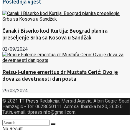
Poslednja vijest
Čanak i Biserko kod Kurtija: Beograd planira
preseljenje Srba sa Kosova u Sandžak
02/09/2024
Reisu-l-uleme emeritus dr Mustafa Cerić: Ovo je
dova za devetnaesti dan posta
29/03/2024
© 2021
TT Press
Redakcija: Mersid Agovic, Albin Gegic, Sead
Hamzagic - Tel: 0628650111. Adresa: Ibarska br.20, 36320
Tutin, email: ttpressinfo@gmail.com
.
No Result