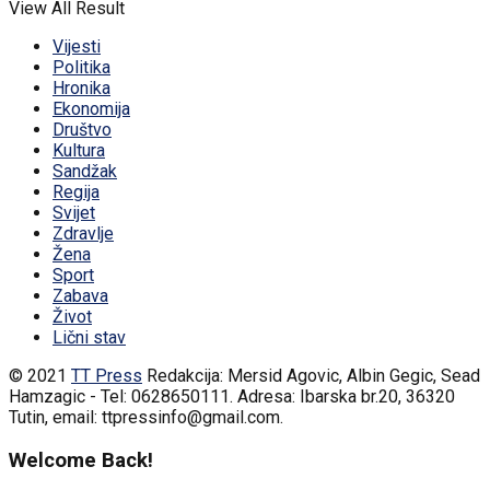
View All Result
Vijesti
Politika
Hronika
Ekonomija
Društvo
Kultura
Sandžak
Regija
Svijet
Zdravlje
Žena
Sport
Zabava
Život
Lični stav
© 2021
TT Press
Redakcija: Mersid Agovic, Albin Gegic, Sead
Hamzagic - Tel: 0628650111. Adresa: Ibarska br.20, 36320
Tutin, email: ttpressinfo@gmail.com
.
Welcome Back!