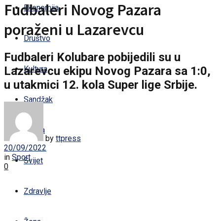
Fudbaleri Novog Pazara
Ekonomija
poraženi u Lazarevcu
Društvo
Fudbaleri Kolubare pobijedili su u
Lazarevcu ekipu Novog Pazara sa 1:0,
Kultura
u utakmici 12. kola Super lige Srbije.
Sandžak
Regija
by
ttpress
20/09/2022
in
Sport
Svijet
0
Zdravlje