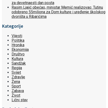
za devetnaesti dan posta
Rasim Ljajić obećao, ministar Memić realizovao: Tutinu
odobreno 55miliona za Dom kulture i uređenje školskog
dvorišta u Ribarićima
Kategorije
Vijesti
Politika
Hronika
Ekonomija
Društvo
Kultura
Sandžak
Regija
Svijet
Zdravlje
Žena
Sport
Zabava
Život
Lični stav