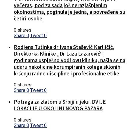
večeras, pod za sada još nerazjašnjenim
okolnostima, poginula je jedna, a povređene su
četiri osobe.
0 shares
Share
0
Tweet
0
Rodjena Tutinka dr Ivana Stašević Karliičić,
Direktorka Klinike „Dr Laza Lazarević“
godinama uspješno vodi ovu kliniku, našla se na
udaru nekolicine korumpiranih kolega sklonih
kršenju radne discipline i profesionalne etike
0 shares
Share
0
Tweet
0
Potraga za zlatom u Srbiji u jeku. DVIJE
LOKACIJE U OKOLINI NOVOG PAZARA
0 shares
Share
0
Tweet
0