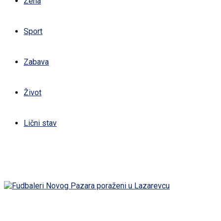
Žena
Sport
Zabava
Život
Lični stav