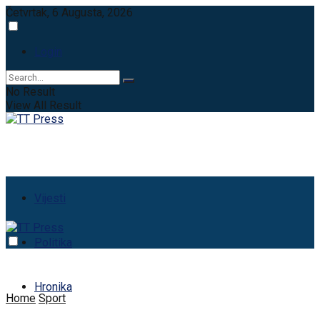
Četvrtak, 6 Augusta, 2026
Login
No Result
View All Result
Vijesti
Politika
Hronika
Home
Sport