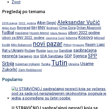
Život
Pregledaj po temama
Aleksandar Vučić
Albin Gegić
2022. godina
2018 League
BNV
BiH
Crna Gora
Beograd
Dritan Abazović
Aljbin Kurti
Bošnjaci
fudbal
izbori 2022.godine
Hapšenje
Husein Memić
Istana Negara
Kosovo
izbori za BNV 2022. godine
Milorad
Jasmina Curić
kolumna
novi pazar
Rasim Ljajić
Dodik
Priboj
Milo Đukanović
Prijepolje
saobraćajna
Rat u Ukrajini
Rožaje
Rusija
Sandžak
Salih Hot
SPP
nesreća
SDP
Sjenica
Sarajevo
SDA Sandžaka
SDA
Tutin
Srbija
Usame
Turska
Sulejman Ugljanin
Ukrajina
Zukorlić
Zaim Redžepović
Popularno
U STRAVIČNOJ saobraćajnoj nesreći koja se