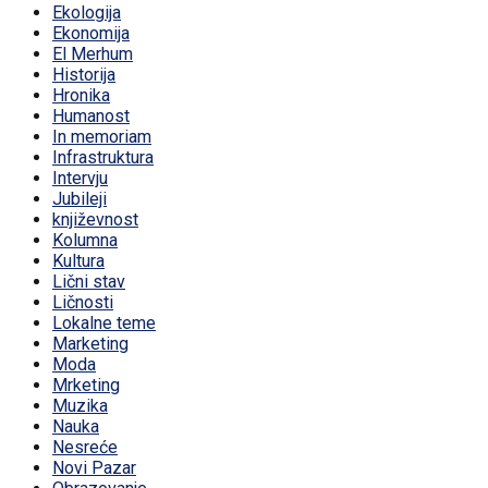
Ekologija
Ekonomija
El Merhum
Historija
Hronika
Humanost
In memoriam
Infrastruktura
Intervju
Jubileji
književnost
Kolumna
Kultura
Lični stav
Ličnosti
Lokalne teme
Marketing
Moda
Mrketing
Muzika
Nauka
Nesreće
Novi Pazar