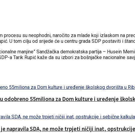
 procesu su neophodni, naročito za mlade koji izlaskom na predst
ć. U tom cilju od srijede će u centru grada SDP postaviti i štand
cionalne manjine” Sandžačka demokratska partija – Husein Memić” s
SDP-a Tarik Rupić kaže da su izbori za bošnjačke nacionalne sav
nu odobreno 55miliona za Dom kulture i uređenje školsk
 napravila SDA, ne može trpjeti ničiji inat, opstrukcije 