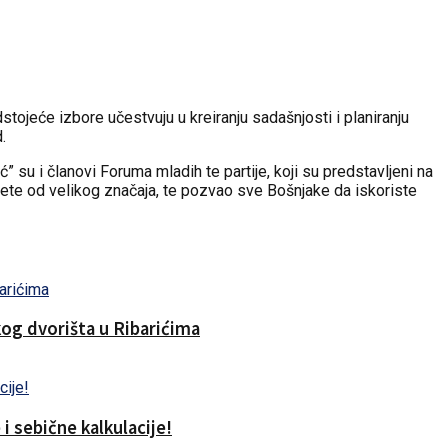
ojeće izbore učestvuju u kreiranju sadašnjosti i planiranju
.
u i članovi Foruma mladih te partije, koji su predstavljeni na
jete od velikog značaja, te pozvao sve Bošnjake da iskoriste
og dvorišta u Ribarićima
i sebične kalkulacije!