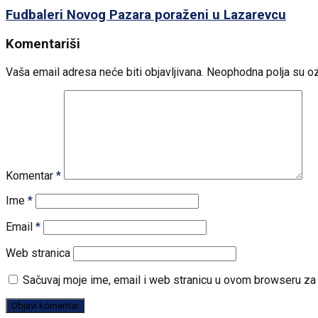
Fudbaleri Novog Pazara poraženi u Lazarevcu
Komentariši
Vaša email adresa neće biti objavljivana.
Neophodna polja su o
Komentar
*
Ime
*
Email
*
Web stranica
Sačuvaj moje ime, email i web stranicu u ovom browseru z