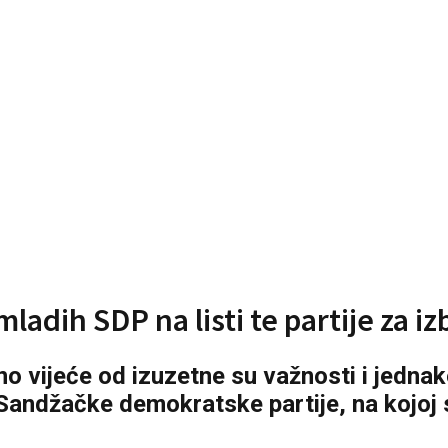
adih SDP na listi te partije za i
o vijeće od izuzetne su važnosti i jednak
andžačke demokratske partije, na kojoj su