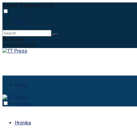
Subota, 8 Augusta, 2026
Login
No Result
View All Result
Vijesti
Politika
Hronika