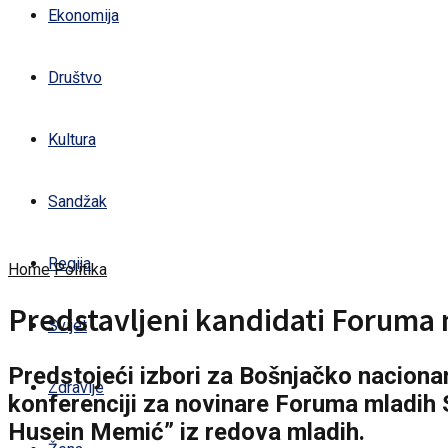
Ekonomija
Društvo
Kultura
Sandžak
Regija
Home
Politika
Predstavljeni kandidati Foruma ml
Svijet
Predstojeći izbori za Bošnjačko nacionan
Zdravlje
konferenciji za novinare Foruma mladih S
Husein Memić” iz redova mladih.