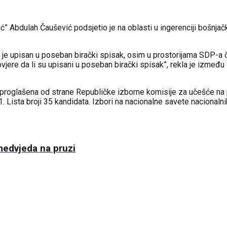
” Abdulah Čaušević podsjetio je na oblasti u ingerenciji bošnjač
i je upisan u poseban birački spisak, osim u prostorijama SDP-a 
rovjere da li su upisani u poseban birački spisak”, rekla je između
 proglašena od strane Republičke izborne komisije za učešće n
. Lista broji 35 kandidata. Izbori na nacionalne savete nacional
medvjeda na pruzi