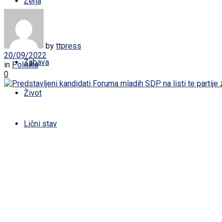
Žena
Sport
by
ttpress
20/09/2022
Zabava
in
Politika
0
Život
Lični stav