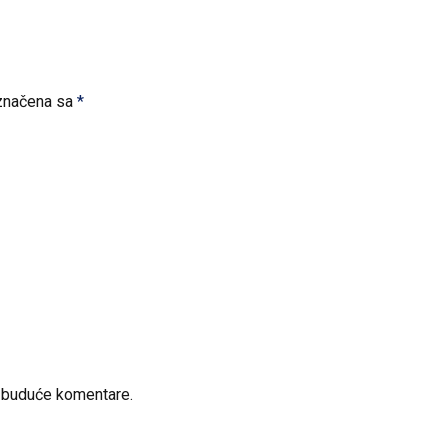
značena sa
*
a buduće komentare.