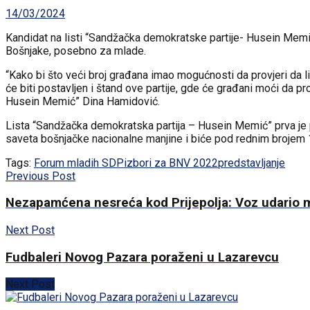
14/03/2024
Kandidat na listi “Sandžačka demokratske partije- Husein Memić
Bošnjake, posebno za mlade.
“Kako bi što veći broj građana imao mogućnosti da provjeri da l
će biti postavljen i štand ove partije, gde će građani moći da p
Husein Memić” Dina Hamidović.
Lista “Sandžačka demokratska partija – Husein Memić” prva je
saveta bošnjačke nacionalne manjine i biće pod rednim brojem 1
Tags:
Forum mladih SDP
izbori za BNV 2022
predstavljanje
Previous Post
Nezapamćena nesreća kod Prijepolja: Voz udario 
Next Post
Fudbaleri Novog Pazara poraženi u Lazarevcu
Next Post