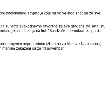
kog nacionalnog savjeta ,a koje su od velikog značaja za sve
čija su vrata svakodnevno otvorena za sve građane, na šetalištu
 ostalog kandidatkinja na listi “Sandžačka demokratska partija-
a predstojećim neposrednim izborima za članove Nacionalnog
nih manjina zakazani su za 13.novembar.