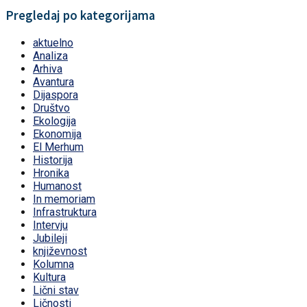
Pregledaj po kategorijama
aktuelno
Analiza
Arhiva
Avantura
Dijaspora
Društvo
Ekologija
Ekonomija
El Merhum
Historija
Hronika
Humanost
In memoriam
Infrastruktura
Intervju
Jubileji
književnost
Kolumna
Kultura
Lični stav
Ličnosti