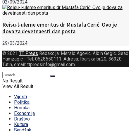
02/09/2024
Reisu-l-uleme emeritus dr Mustafa Cerić: Ovo je
dova za devetnaesti dan posta
29/03/2024
© 2021
TT Press
Redakcija: Mersid Agovic, Albin Gegic, Sead
Hamzagic - Tel: 0628650111. Adresa: Ibarska br.20, 36320
Tutin, email: ttpressinfo@gmail.com
.
No Result
View All Result
Vijesti
Politika
Hronika
Ekonomija
Društvo
Kultura
Sandžak