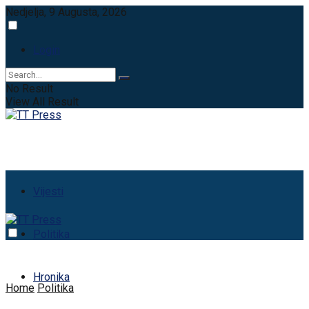
Nedjelja, 9 Augusta, 2026
Login
No Result
View All Result
Vijesti
Politika
Hronika
Home
Politika