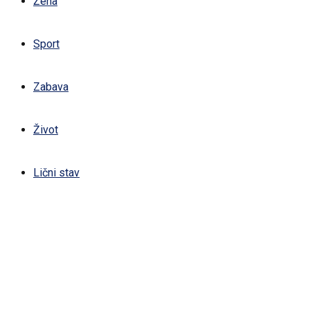
Žena
Sport
Zabava
Život
Lični stav