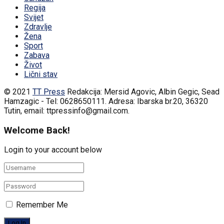
Regija
Svijet
Zdravlje
Žena
Sport
Zabava
Život
Lični stav
© 2021
TT Press
Redakcija: Mersid Agovic, Albin Gegic, Sead
Hamzagic - Tel: 0628650111. Adresa: Ibarska br.20, 36320
Tutin, email: ttpressinfo@gmail.com
.
Welcome Back!
Login to your account below
Remember Me