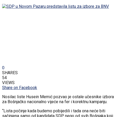
0
SHARES
54
VIEWS
Share on Facebook
Nosilac liste Husein Memić pozvao je ostale učesnike izbora
za Bošnjačko nacionalno vijeće na fer i korektnu kampanju.
“Lista počinje kada budemo pobijedili i tada ona neće biti
sačinjena samo od kandidata SDP nego od svih Bošnjaka koji