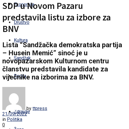
SDP u Novom Pazaru
Ekonomija
predstavila listu za izbore za
Društvo
BNV
Kultura
Lista “Sandžačka demokratska partija
– Husein Memić” sinoć je u
Sandžak
novopazarskom Kulturnom centru
članstvu predstavila kandidate za
vijećnike na izborima za BNV.
Regija
Svijet
by
ttpress
Zdravlje
21/09/2022
in
Politika
0