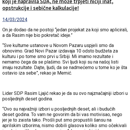
koji je napravila SDA, ne može trpjeti ničiji inat,
opstrukcije i sebične kalkulacije!
14/03/2024
On je dodao da ne postoji “jedan projekat za koji smo aplicirali,
a da Rasim nije bio pokretač ideje.”
“Sve kulturne ustanove u Novom Pazaru uspjeli smo da
obnovimo. Grad Novi Pazar izdavaja 10 odsto budžeta za
kulturu i po tome smo prvi u Srbiji. Mi imamo rezultate i
nemamo čega da se plašimo. Svi ljudi koji su na našoj listi
imaju rezultate. Dajte, ljudi, da se nadmećemo u tome ko je šta
ostavio iza sebe”, rekao je Memić.
Lider SDP Rasim Ljajić rekao je da su ovo najznačajniji izbori u
posljednjih deset godina.
“Ovo su najvažniji izbori u posljednjih deset, ali i budućih
deset godina. To vam ne govorim da bi vas motivisao, nego
jer je to zaista tako. Prošli put smo propustili šansu na
aprilskim izborima, nismo dobili glasova koliko smo očekivali