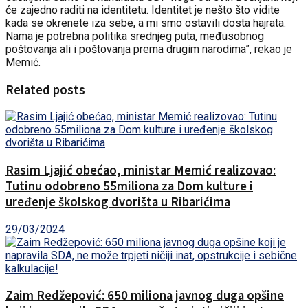
će zajedno raditi na identitetu. Identitet je nešto što vidite
kada se okrenete iza sebe, a mi smo ostavili dosta hajrata.
Nama je potrebna politika srednjeg puta, međusobnog
poštovanja ali i poštovanja prema drugim narodima”, rekao je
Memić.
Related posts
Rasim Ljajić obećao, ministar Memić realizovao:
Tutinu odobreno 55miliona za Dom kulture i
uređenje školskog dvorišta u Ribarićima
29/03/2024
Zaim Redžepović: 650 miliona javnog duga opšine