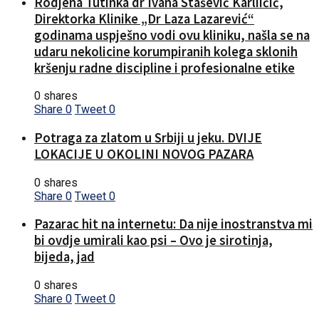
Rodjena Tutinka dr Ivana Stašević Karliičić,
Direktorka Klinike „Dr Laza Lazarević“
godinama uspješno vodi ovu kliniku, našla se na
udaru nekolicine korumpiranih kolega sklonih
kršenju radne discipline i profesionalne etike
0 shares
Share
0
Tweet
0
Potraga za zlatom u Srbiji u jeku. DVIJE
LOKACIJE U OKOLINI NOVOG PAZARA
0 shares
Share
0
Tweet
0
Pazarac hit na internetu: Da nije inostranstva mi
bi ovdje umirali kao psi – Ovo je sirotinja,
bijeda, jad
0 shares
Share
0
Tweet
0