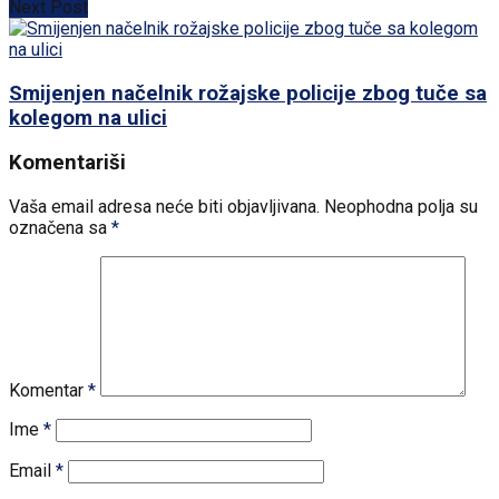
Next Post
Smijenjen načelnik rožajske policije zbog tuče sa
kolegom na ulici
Komentariši
Vaša email adresa neće biti objavljivana.
Neophodna polja su
označena sa
*
Komentar
*
Ime
*
Email
*