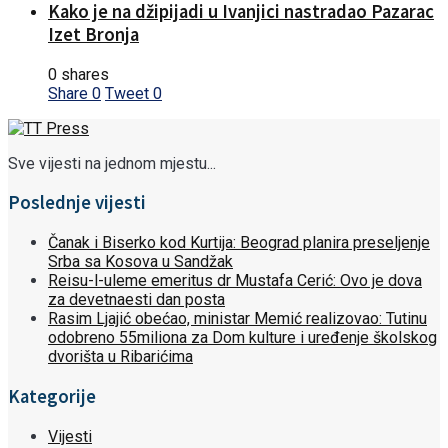
Kako je na džipijadi u Ivanjici nastradao Pazarac
Izet Bronja
0 shares
Share
0
Tweet
0
Sve vijesti na jednom mjestu...
Poslednje vijesti
Čanak i Biserko kod Kurtija: Beograd planira preseljenje
Srba sa Kosova u Sandžak
Reisu-l-uleme emeritus dr Mustafa Cerić: Ovo je dova
za devetnaesti dan posta
Rasim Ljajić obećao, ministar Memić realizovao: Tutinu
odobreno 55miliona za Dom kulture i uređenje školskog
dvorišta u Ribarićima
Kategorije
Vijesti