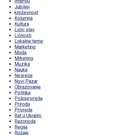
Intervju
Jubileji
književnost
Kolumna
Kultura
Lični stav
Ličnosti
Lokalne teme
Marketing
Moda
Mrketing
Muzika
Nauka
Nesreće
Novi Pazar
Obrazovanje
Politika
Poljoprivreda
Priroda
Privreda
Rat u Ukrajini
Razonoda
Regija
Rožaje