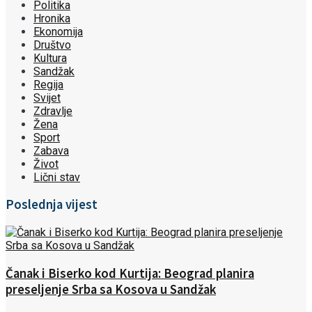
Politika
Hronika
Ekonomija
Društvo
Kultura
Sandžak
Regija
Svijet
Zdravlje
Žena
Sport
Zabava
Život
Lični stav
Poslednja vijest
Čanak i Biserko kod Kurtija: Beograd planira
preseljenje Srba sa Kosova u Sandžak