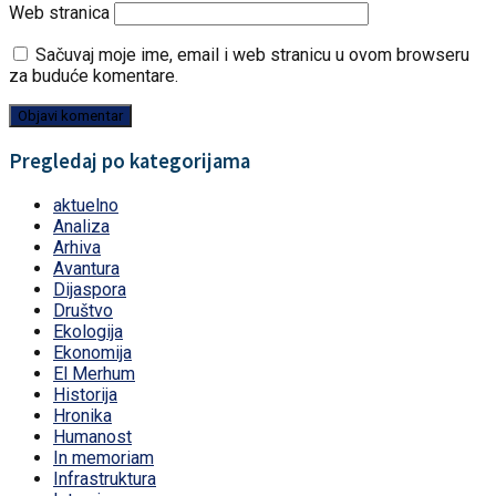
Web stranica
Sačuvaj moje ime, email i web stranicu u ovom browseru
za buduće komentare.
Pregledaj po kategorijama
aktuelno
Analiza
Arhiva
Avantura
Dijaspora
Društvo
Ekologija
Ekonomija
El Merhum
Historija
Hronika
Humanost
In memoriam
Infrastruktura