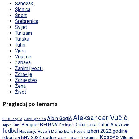
Sandžak
Sjenica
Sport
Srebrenica
Svijet
Turizam
Turska
Tutin
Vjera
Vrijeme
Zabava
Zanimljivosti
Zdravlje
Zdravstvo
Žena
Život
Pregledaj po temama
Aleksandar Vučić
Albin Gegić
2022. godina
2018 League
BNV
BiH
Crna Gora
Beograd
Dritan Abazović
Aljbin Kurti
Bošnjaci
fudbal
izbori 2022.godine
Hapšenje
Husein Memić
Istana Negara
Kosovo
izbori za BNV 2022. godine
Milorad
Jasmina Curić
kolumna