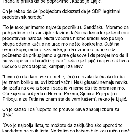
i sada je prilika da se popravimo”, kazao je Ljajić.
On je rekao da će “pobjedom dokazati da je SDP legitimni
predstavnik naroda.”
“To je tako jer imamo najveću podršku u Sandžaku. Moramo da
pobijedimo i da zauvijek stavimo tačku na temu ko je legitimni
predstavnik naroda. Ništa večeras nismo uradili ako poslije
skupa odemo kući, a ne uradimo nešto konkretno. Suština
ovog skupa, radnog sastanka, je da uzmemo listiće i da
počnemo da prikupljamo sigurne glasove i da provjerimo da li
su svi upisani u birački spisak”, rekao je Ljajić i najavio aktivno
učešće u predstojećoj kampanji za BNV.
“Lično ću da dam sve od sebe, ići ću u svaku kuću ako treba
jer znam koliko su ovi izbori važni. Naši glasači nemaju naviku
da izađu na ove izbore i sada je vrijeme da i to promijenimo.
Očekujemo pobjedu u Novom Pazaru, Sjenici, Prijepolju i
Priboju, a za Tutin ne znam šta da vam kažem”, rekao je Ljajić.
On je kazao i da “uopšte ne preuveličava značaj izbora za
BNV.”
“Ovo je najbolja lista, to možete da zaključite ako uporedite
kandidate sa svih lista. Ne želim da kažem bilo koju ružnu riječ