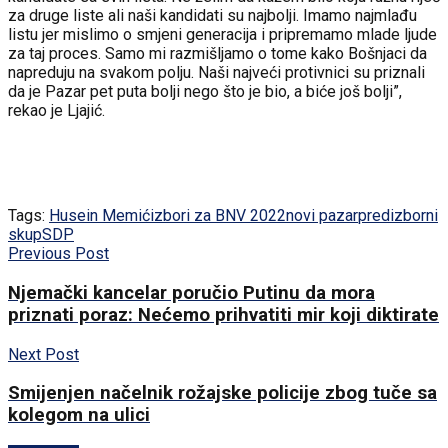
za druge liste ali naši kandidati su najbolji. Imamo najmlađu
listu jer mislimo o smjeni generacija i pripremamo mlade ljude
za taj proces. Samo mi razmišljamo o tome kako Bošnjaci da
napreduju na svakom polju. Naši najveći protivnici su priznali
da je Pazar pet puta bolji nego što je bio, a biće još bolji”,
rekao je Ljajić.
Tags:
Husein Memić
izbori za BNV 2022
novi pazar
predizborni
skup
SDP
Previous Post
Njemački kancelar poručio Putinu da mora
priznati poraz: Nećemo prihvatiti mir koji diktirate
Next Post
Smijenjen načelnik rožajske policije zbog tuče sa
kolegom na ulici