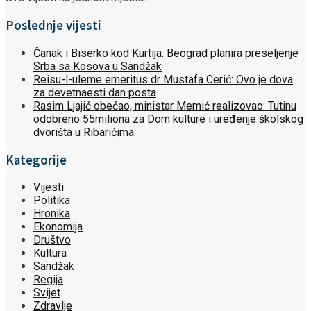
Poslednje vijesti
Čanak i Biserko kod Kurtija: Beograd planira preseljenje
Srba sa Kosova u Sandžak
Reisu-l-uleme emeritus dr Mustafa Cerić: Ovo je dova
za devetnaesti dan posta
Rasim Ljajić obećao, ministar Memić realizovao: Tutinu
odobreno 55miliona za Dom kulture i uređenje školskog
dvorišta u Ribarićima
Kategorije
Vijesti
Politika
Hronika
Ekonomija
Društvo
Kultura
Sandžak
Regija
Svijet
Zdravlje