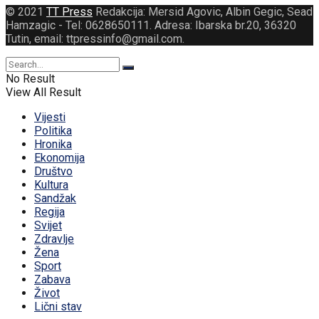
© 2021
TT Press
Redakcija: Mersid Agovic, Albin Gegic, Sead
Hamzagic - Tel: 0628650111. Adresa: Ibarska br.20, 36320
Tutin, email: ttpressinfo@gmail.com
.
No Result
View All Result
Vijesti
Politika
Hronika
Ekonomija
Društvo
Kultura
Sandžak
Regija
Svijet
Zdravlje
Žena
Sport
Zabava
Život
Lični stav