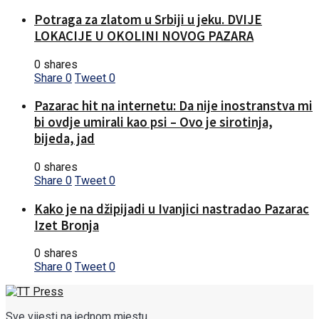
Potraga za zlatom u Srbiji u jeku. DVIJE
LOKACIJE U OKOLINI NOVOG PAZARA
0 shares
Share
0
Tweet
0
Pazarac hit na internetu: Da nije inostranstva mi
bi ovdje umirali kao psi – Ovo je sirotinja,
bijeda, jad
0 shares
Share
0
Tweet
0
Kako je na džipijadi u Ivanjici nastradao Pazarac
Izet Bronja
0 shares
Share
0
Tweet
0
Sve vijesti na jednom mjestu...