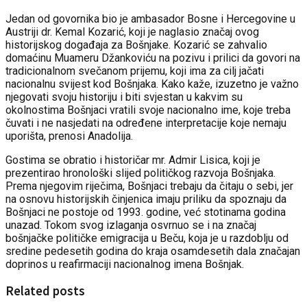
Jedan od govornika bio je ambasador Bosne i Hercegovine u
Austriji dr. Kemal Kozarić, koji je naglasio značaj ovog
historijskog događaja za Bošnjake. Kozarić se zahvalio
domaćinu Muameru Džankoviću na pozivu i prilici da govori na
tradicionalnom svečanom prijemu, koji ima za cilj jačati
nacionalnu svijest kod Bošnjaka. Kako kaže, izuzetno je važno
njegovati svoju historiju i biti svjestan u kakvim su
okolnostima Bošnjaci vratili svoje nacionalno ime, koje treba
čuvati i ne nasjedati na određene interpretacije koje nemaju
uporišta, prenosi Anadolija.
Gostima se obratio i historičar mr. Admir Lisica, koji je
prezentirao hronološki slijed političkog razvoja Bošnjaka.
Prema njegovim riječima, Bošnjaci trebaju da čitaju o sebi, jer
na osnovu historijskih činjenica imaju priliku da spoznaju da
Bošnjaci ne postoje od 1993. godine, već stotinama godina
unazad. Tokom svog izlaganja osvrnuo se i na značaj
bošnjačke političke emigracija u Beču, koja je u razdoblju od
sredine pedesetih godina do kraja osamdesetih dala značajan
doprinos u reafirmaciji nacionalnog imena Bošnjak.
Related posts