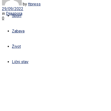
Žena
by
ttpress
29/09/2022
in
Dijaspora
Sport
0
Zabava
Život
Lični stav