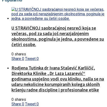
U STRAVIČNOJ saobraćajnoj nesreći koja se
večeras, pod za sada još nerazjašnjenim
okolnostima, poginula je jedna, a povređene su
četiri osobe.
0 shares
Share
0
Tweet
0
Rodjena Tutinka dr Ivana Stašević Karliičić,
Direktorka Klinike „Dr Laza Lazarević“
godinama uspješno vodi ovu kliniku, našla se na
udaru nekolicine korumpiranih kolega sklonih
kršenju radne discipline i profesionalne etike
0 shares
Share
0
Tweet
0