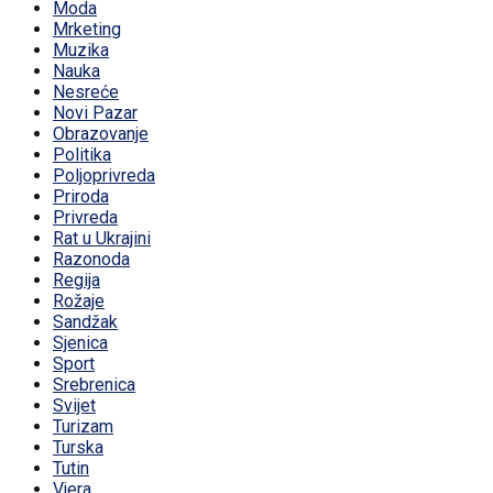
Moda
Mrketing
Muzika
Nauka
Nesreće
Novi Pazar
Obrazovanje
Politika
Poljoprivreda
Priroda
Privreda
Rat u Ukrajini
Razonoda
Regija
Rožaje
Sandžak
Sjenica
Sport
Srebrenica
Svijet
Turizam
Turska
Tutin
Vjera