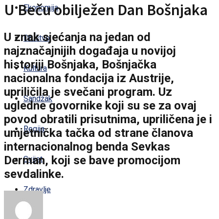
U Beču obilježen Dan Bošnjaka
Ekonomija
U znak sjećanja na jedan od
Društvo
najznačajnijih događaja u novijoj
historiji Bošnjaka, Bošnjačka
Kultura
nacionalna fondacija iz Austrije,
upriličila je svečani program. Uz
Sandžak
ugledne govornike koji su se za ovaj
povod obratili prisutnima, upriličena je i
Regija
umjetnička tačka od strane članova
internacionalnog benda Sevkas
Derman, koji se bave promocijom
Svijet
sevdalinke.
Zdravlje