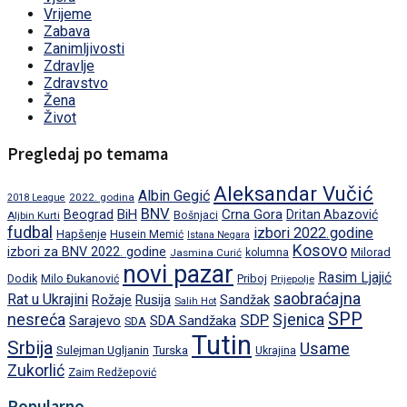
Vrijeme
Zabava
Zanimljivosti
Zdravlje
Zdravstvo
Žena
Život
Pregledaj po temama
Aleksandar Vučić
Albin Gegić
2022. godina
2018 League
BNV
BiH
Crna Gora
Beograd
Dritan Abazović
Aljbin Kurti
Bošnjaci
fudbal
izbori 2022.godine
Hapšenje
Husein Memić
Istana Negara
Kosovo
izbori za BNV 2022. godine
Milorad
Jasmina Curić
kolumna
novi pazar
Rasim Ljajić
Dodik
Priboj
Milo Đukanović
Prijepolje
saobraćajna
Rat u Ukrajini
Rožaje
Rusija
Sandžak
Salih Hot
SPP
nesreća
SDP
Sjenica
Sarajevo
SDA Sandžaka
SDA
Tutin
Srbija
Usame
Turska
Sulejman Ugljanin
Ukrajina
Zukorlić
Zaim Redžepović
Popularno