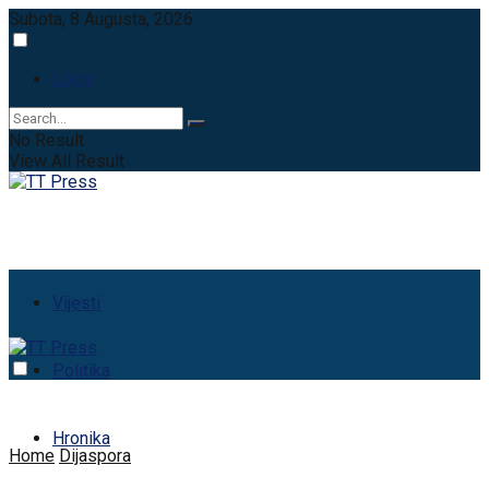
Subota, 8 Augusta, 2026
Login
No Result
View All Result
Vijesti
Politika
Hronika
Home
Dijaspora