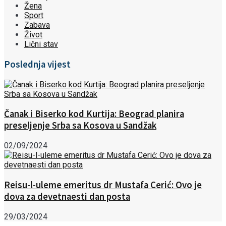
Žena
Sport
Zabava
Život
Lični stav
Poslednja vijest
Čanak i Biserko kod Kurtija: Beograd planira
preseljenje Srba sa Kosova u Sandžak
02/09/2024
Reisu-l-uleme emeritus dr Mustafa Cerić: Ovo je
dova za devetnaesti dan posta
29/03/2024