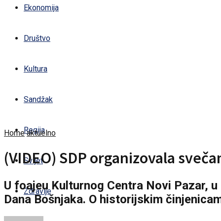
Ekonomija
Društvo
Kultura
Sandžak
Regija
Home
aktuelno
(VIDEO) SDP organizovala sveč
Svijet
U foajeu Kulturnog Centra Novi Pazar, u
Zdravlje
Dana Bošnjaka. O historijskim činjenicam