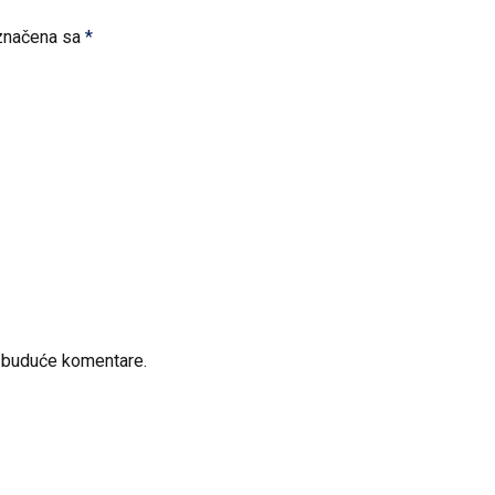
značena sa
*
a buduće komentare.