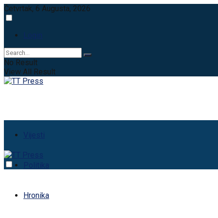
Četvrtak, 6 Augusta, 2026
Login
No Result
View All Result
Vijesti
Politika
Hronika