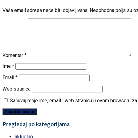
Vaša email adresa neće biti objavljivana.
Neophodna polja su o
Komentar
*
Ime
*
Email
*
Web stranica
Sačuvaj moje ime, email i web stranicu u ovom browseru z
Pregledaj po kategorijama
aktuelno