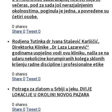
večeras, pod za sada još nerazjašnjenim
okolnostima, poginula je jedna, a povređene su
četiri osobe.
0 shares
Share
0
Tweet
0
Rodjena Tutinka dr Ivana Stašević Karliičić,
Direktorka Klinike „Dr Laza Lazarević“
godinama uspješno vodi ovu kliniku, našla se na
udaru nekolicine korumpiranih kolega sklonih
kršenju radne discipline i profesionalne etike
0 shares
Share
0
Tweet
0
Potraga za zlatom u Srbiji u jeku. DVIJE
LOKACIJE U OKOLINI NOVOG PAZARA
0 shares
Share
0
Tweet
0