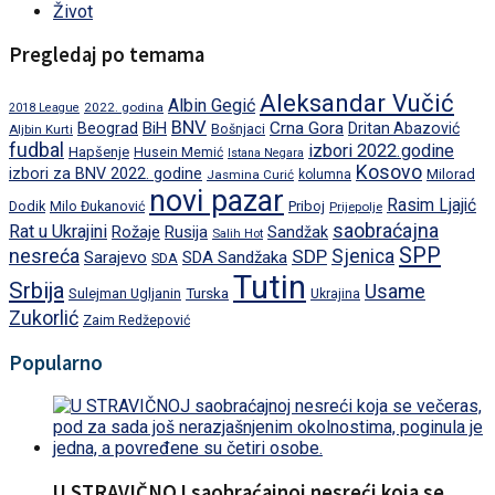
Život
Pregledaj po temama
Aleksandar Vučić
Albin Gegić
2022. godina
2018 League
BNV
BiH
Crna Gora
Beograd
Dritan Abazović
Aljbin Kurti
Bošnjaci
fudbal
izbori 2022.godine
Hapšenje
Husein Memić
Istana Negara
Kosovo
izbori za BNV 2022. godine
Milorad
Jasmina Curić
kolumna
novi pazar
Rasim Ljajić
Dodik
Priboj
Milo Đukanović
Prijepolje
saobraćajna
Rat u Ukrajini
Rožaje
Rusija
Sandžak
Salih Hot
SPP
nesreća
SDP
Sjenica
Sarajevo
SDA Sandžaka
SDA
Tutin
Srbija
Usame
Turska
Sulejman Ugljanin
Ukrajina
Zukorlić
Zaim Redžepović
Popularno
U STRAVIČNOJ saobraćajnoj nesreći koja se