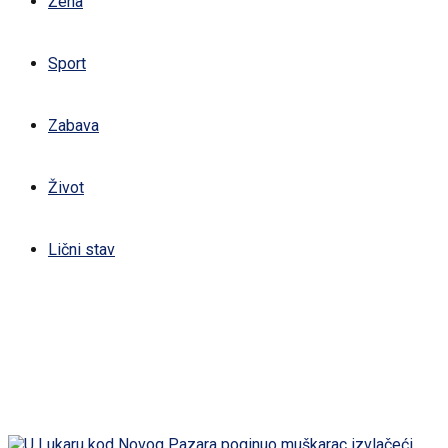
Žena
Sport
Zabava
Život
Lični stav