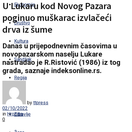
U Lukaru kod Novog Pazara
Ekonomija
poginuo muškarac izvlačeći
Društvo
drva iz šume
Kultura
Danas u prijepodnevnim časovima u
novopazarskom naselju Lukare
Sandžak
nastradao je R.Ristović (1986) iz tog
grada, saznaje indeksonline.rs.
Regija
Svijet
by
ttpress
02/10/2022
in
Hronika
Zdravlje
0