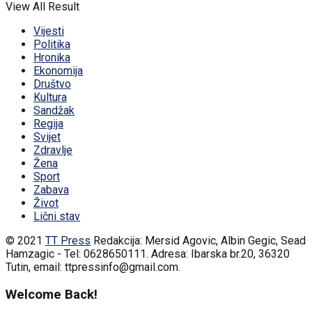
View All Result
Vijesti
Politika
Hronika
Ekonomija
Društvo
Kultura
Sandžak
Regija
Svijet
Zdravlje
Žena
Sport
Zabava
Život
Lični stav
© 2021
TT Press
Redakcija: Mersid Agovic, Albin Gegic, Sead
Hamzagic - Tel: 0628650111. Adresa: Ibarska br.20, 36320
Tutin, email: ttpressinfo@gmail.com
.
Welcome Back!