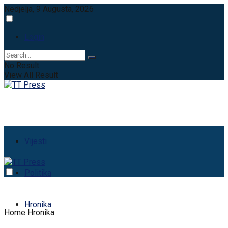
Nedjelja, 9 Augusta, 2026
Login
No Result
View All Result
Vijesti
Politika
Hronika
Home
Hronika