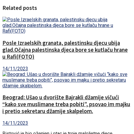
Related posts
Posle Izraelskih granata, palestinsku djecu ubija
glad.Očajna palestinska djeca bore se kutlaču hrane
u Rafi(FOTO)
14/11/2023
Beograd: Ušao u dvorište Bajrakli džamije vičući
“kako sve muslimane treba pobiti”, psovao im majku
i pretio sekretaru džamije skalpelom.
14/11/2023
Ristović je bio oženjen i otac je troje maloljetne djece.