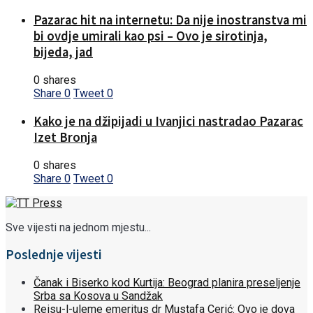
Pazarac hit na internetu: Da nije inostranstva mi
bi ovdje umirali kao psi – Ovo je sirotinja,
bijeda, jad
0 shares
Share
0
Tweet
0
Kako je na džipijadi u Ivanjici nastradao Pazarac
Izet Bronja
0 shares
Share
0
Tweet
0
Sve vijesti na jednom mjestu...
Poslednje vijesti
Čanak i Biserko kod Kurtija: Beograd planira preseljenje
Srba sa Kosova u Sandžak
Reisu-l-uleme emeritus dr Mustafa Cerić: Ovo je dova