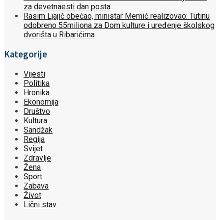
za devetnaesti dan posta
Rasim Ljajić obećao, ministar Memić realizovao: Tutinu
odobreno 55miliona za Dom kulture i uređenje školskog
dvorišta u Ribarićima
Kategorije
Vijesti
Politika
Hronika
Ekonomija
Društvo
Kultura
Sandžak
Regija
Svijet
Zdravlje
Žena
Sport
Zabava
Život
Lični stav