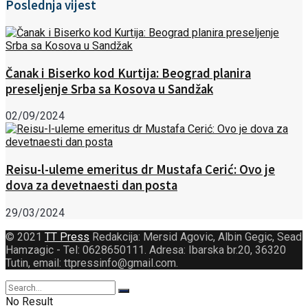
Poslednja vijest
Čanak i Biserko kod Kurtija: Beograd planira
preseljenje Srba sa Kosova u Sandžak
02/09/2024
Reisu-l-uleme emeritus dr Mustafa Cerić: Ovo je
dova za devetnaesti dan posta
29/03/2024
© 2021
TT Press
Redakcija: Mersid Agovic, Albin Gegic, Sead
Hamzagic - Tel: 0628650111. Adresa: Ibarska br.20, 36320
Tutin, email: ttpressinfo@gmail.com
.
No Result