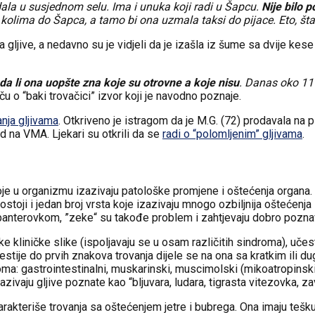
dala u susjednom selu. Ima i unuka koji radi u Šapcu.
Nije bilo p
 kolima do Šapca, a tamo bi ona uzmala taksi do pijace. Eto, šta
 gljive, a nedavno su je vidjeli da je izašla iz šume sa dvije kese
a li ona uopšte zna koje su otrovne a koje nisu
. Danas oko 11 s
riču o “baki trovačici” izvor koji je navodno poznaje.
nja gljivama
. Otkriveno je istragom da je M.G. (72) prodavala na p
 na VMA. Ljekari su otkrili da se
radi o “polomljenim” gljivama
.
 u organizmu izazivaju patološke promjene i oštećenja organa. N
postoji i jedan broj vrsta koje izazivaju mnogo ozbiljnija oštećenj
nterovkom, ”zeke“ su takođe problem i zahtjevaju dobro poznavanj
ke kliničke slike (ispoljavaju se u osam različitih sindroma), učes
tije do prvih znakova trovanja dijele se na ona sa kratkim ili 
oma: gastrointestinalni, muskarinski, muscimolski (mikoatropinski)
azivaju gljive poznate kao “bljuvara, ludara, tigrasta vitezovka, za
arakteriše trovanja sa oštećenjem jetre i bubrega. Ona imaju tešku 