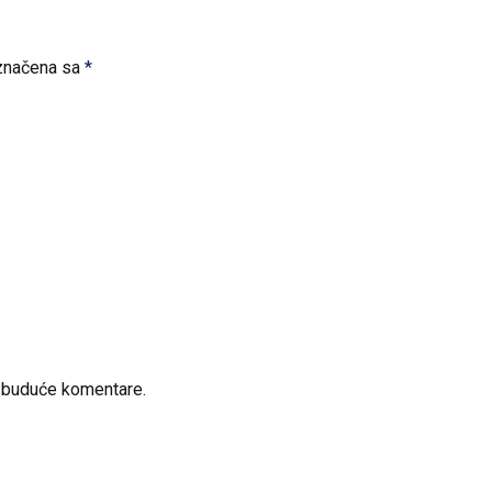
značena sa
*
a buduće komentare.