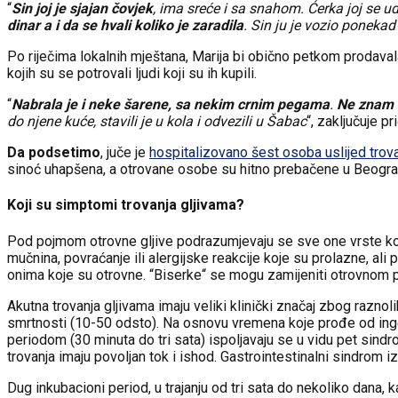
“
Sin joj je sjajan čovjek
, ima sreće i sa snahom. Ćerka joj se u
dinar a i da se hvali koliko je zaradila
. Sin ju je vozio ponekad
Po riječima lokalnih mještana, Marija bi obično petkom prodavala
kojih su se potrovali ljudi koji su ih kupili.
“
Nabrala je i neke šarene, sa nekim crnim pegama
.
Ne znam d
do njene kuće, stavili je u kola i odvezili u Šabac
“, zaključuje p
Da podsetimo
, juče je
hospitalizovano šest osoba uslijed trova
sinoć uhapšena, a otrovane osobe su hitno prebačene u Beograd
Koji su simptomi trovanja gljivama?
Pod pojmom otrovne gljive podrazumjevaju se sve one vrste koje
mučnina, povraćanje ili alergijske reakcije koje su prolazne, ali 
onima koje su otrovne. “Biserke“ se mogu zamijeniti otrovnom pa
Akutna trovanja gljivama imaju veliki klinički značaj zbog raznoli
smrtnosti (10-50 odsto). Na osnovu vremena koje prođe od inges
periodom (30 minuta do tri sata) ispoljavaju se u vidu pet sindr
trovanja imaju povoljan tok i ishod. Gastrointestinalni sindrom iz
Dug inkubacioni period, u trajanju od tri sata do nekoliko dana, k