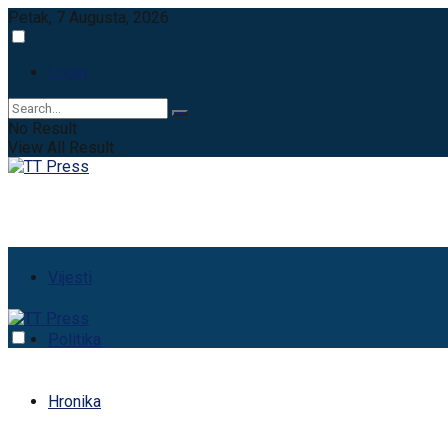
Petak, 7 Augusta, 2026
Login
No Result
View All Result
Vijesti
Politika
Hronika