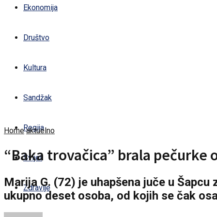
Ekonomija
Društvo
Kultura
Sandžak
Regija
Home
aktuelno
“Baka trovačica” brala pečurke o
Svijet
Marija G. (72) je uhapšena juče u Šapcu 
Zdravlje
ukupno deset osoba, od kojih se čak osa