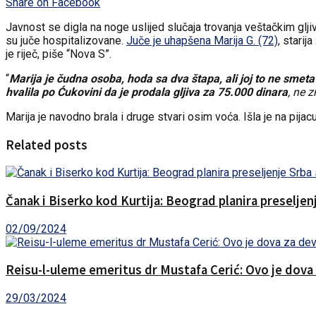
Share on Facebook
Javnost se digla na noge uslijed slučaja trovanja veštačkim glj
su juče hospitalizovane.
Juče je uhapšena Marija G. (72)
, stari
je riječ, piše “Nova S”.
“
Marija je čudna osoba, hoda sa dva štapa, ali joj to ne smet
hvalila po Ćukovini da je prodala gljiva za 75.000 dinara
, ne z
Marija je navodno brala i druge stvari osim voća. Išla je na pija
Related posts
Čanak i Biserko kod Kurtija: Beograd planira preselje
02/09/2024
Reisu-l-uleme emeritus dr Mustafa Cerić: Ovo je dova
29/03/2024