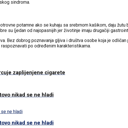
nskog sindroma.
: otrovne potamne ako se kuhaju sa srebrnom kašikom, daju žutu bo
re su (jedan od najopasnijih jer životinje imaju drugačiji gastroint
. Bez dobrog poznavanja gljiva i društva osobe koja je odličan p
gu raspoznavati po određenim karakteristikama.
cuje zaplijenjene cigarete
tovo nikad se ne hladi
tovo nikad se ne hladi