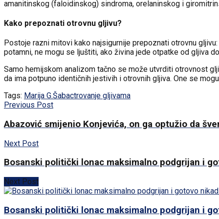
amanitinskog (faloidinskog) sindroma, orelaninskog i giromitri
Kako prepoznati otrovnu gljivu?
Postoje razni mitovi kako najsigurnije prepoznati otrovnu gljivu
potamni, ne mogu se ljuštiti, ako živina jede otpatke od gljiva dob
Samo hemijskom analizom tačno se može utvrditi otrovnost gljiva
da ima potpuno identičnih jestivih i otrovnih gljiva. One se mo
Tags:
Marija G.
Šabac
trovanje gljivama
Previous Post
Abazović smijenio Konjevića, on ga optužio da šver
Next Post
Bosanski politički lonac maksimalno podgrijan i go
Next Post
Bosanski politički lonac maksimalno podgrijan i go