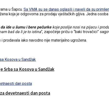
ivama u Šapcu.
Sa VMA su se danas oglasili i naveli da su primlje
ja žena koja je odgovorna za prodaju vještačkih gljiva. Jedna osoba
a da ide u šumu i bere pečurke
koje poslije nosi na pijacu i proda
nam baš da li je to istina
“, započinje priču o “baki trovačici” sago
cu i prodavala iako navodno nije materijalno ugrožena.
nje Srba sa Kosova u Sandžak
 za devetnaesti dan posta