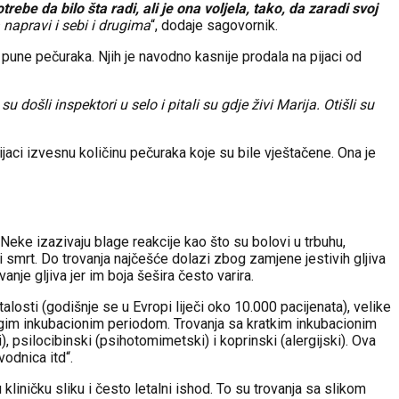
otrebe da bilo šta radi, ali je ona voljela, tako, da zaradi svoj
 napravi i sebi i drugima
“, dodaje sagovornik.
 pune pečuraka. Njih je navodno kasnije prodala na pijaci od
u došli inspektori u selo i pitali su gdje živi Marija. Otišli su
ijaci izvesnu količinu pečuraka koje su bile vještačene. Ona je
eke izazivaju blage reakcije kao što su bolovi u trbuhu,
a i smrt. Do trovanja najčešće dolazi zbog zamjene jestivih gljiva
e gljiva jer im boja šešira često varira.
talosti (godišnje se u Evropi liječi oko 10.000 pacijenata), velike
dugim inkubacionim periodom. Trovanja sa kratkim inkubacionim
, psilocibinski (psihotomimetski) i koprinski (alergijski). Ova
vodnica itd“.
kliničku sliku i često letalni ishod. To su trovanja sa slikom