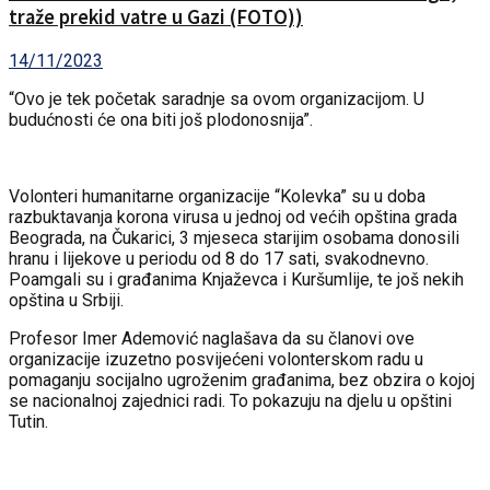
traže prekid vatre u Gazi (FOTO))
14/11/2023
“Ovo je tek početak saradnje sa ovom organizacijom. U
budućnosti će ona biti još plodonosnija”.
Volonteri humanitarne organizacije “Kolevka” su u doba
razbuktavanja korona virusa u jednoj od većih opština grada
Beograda, na Čukarici, 3 mjeseca starijim osobama donosili
hranu i lijekove u periodu od 8 do 17 sati, svakodnevno.
Poamgali su i građanima Knjaževca i Kuršumlije, te još nekih
opština u Srbiji.
Profesor Imer Ademović naglašava da su članovi ove
organizacije izuzetno posvijećeni volonterskom radu u
pomaganju socijalno ugroženim građanima, bez obzira o kojoj
se nacionalnoj zajednici radi. To pokazuju na djelu u opštini
Tutin.