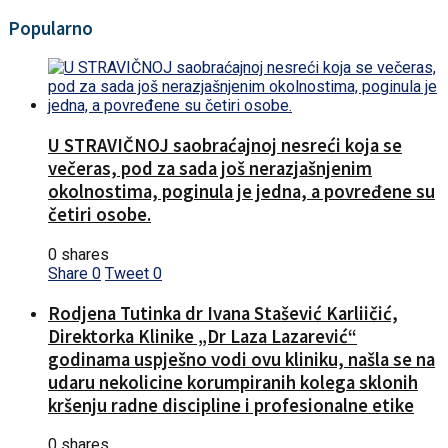
Popularno
U STRAVIČNOJ saobraćajnoj nesreći koja se
večeras, pod za sada još nerazjašnjenim
okolnostima, poginula je jedna, a povređene su
četiri osobe.
0 shares
Share
0
Tweet
0
Rodjena Tutinka dr Ivana Stašević Karliičić,
Direktorka Klinike „Dr Laza Lazarević“
godinama uspješno vodi ovu kliniku, našla se na
udaru nekolicine korumpiranih kolega sklonih
kršenju radne discipline i profesionalne etike
0 shares