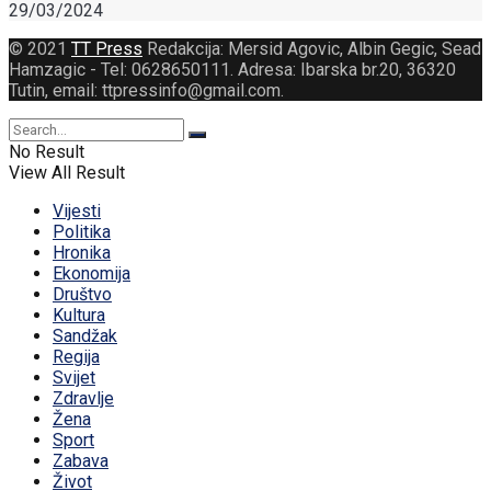
29/03/2024
© 2021
TT Press
Redakcija: Mersid Agovic, Albin Gegic, Sead
Hamzagic - Tel: 0628650111. Adresa: Ibarska br.20, 36320
Tutin, email: ttpressinfo@gmail.com
.
No Result
View All Result
Vijesti
Politika
Hronika
Ekonomija
Društvo
Kultura
Sandžak
Regija
Svijet
Zdravlje
Žena
Sport
Zabava
Život