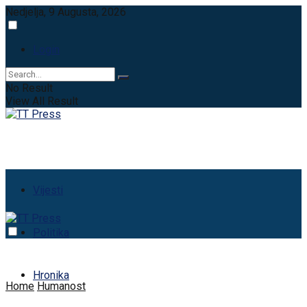
Nedjelja, 9 Augusta, 2026
Login
No Result
View All Result
Vijesti
Politika
Hronika
Home
Humanost