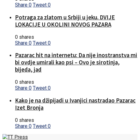
Share
0
Tweet
0
Potraga za zlatom u Srbiji u jeku. DVIJE
LOKACIJE U OKOLINI NOVOG PAZARA
0 shares
Share
0
Tweet
0
Pazarac hit na internetu: Da nije inostranstva mi
bi ovdje umirali kao psi – Ovo je sirotinja,
bijeda, jad
0 shares
Share
0
Tweet
0
Kako je na džipijadi u Ivanjici nastradao Pazarac
Izet Bronja
0 shares
Share
0
Tweet
0