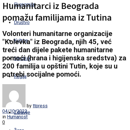
Humanitarci iz Beograda
Ekonomija
pomažu familijama iz Tutina
Društvo
Volonteri humanitarne organizacije
"Kolevka" iz Beograda, njih 45, već
Kultura
treći dan dijele pakete humanitarne
pomoći (hrana i higijenska sredstva) za
Sandžak
200 familija u opštini Tutin, koje su u
potrebi socijalne pomoći.
Regija
Svijet
by
ttpress
04/10/2022
Zdravlje
in
Humanost
0