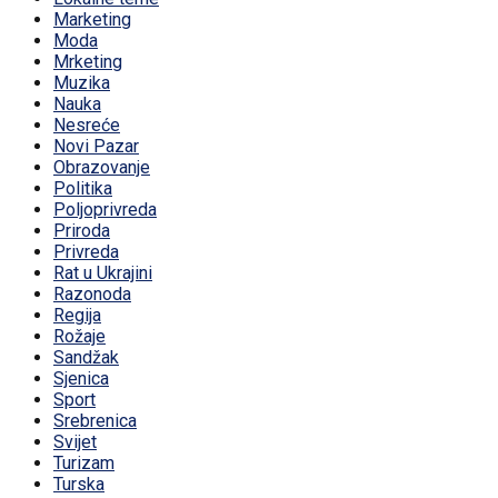
Marketing
Moda
Mrketing
Muzika
Nauka
Nesreće
Novi Pazar
Obrazovanje
Politika
Poljoprivreda
Priroda
Privreda
Rat u Ukrajini
Razonoda
Regija
Rožaje
Sandžak
Sjenica
Sport
Srebrenica
Svijet
Turizam
Turska