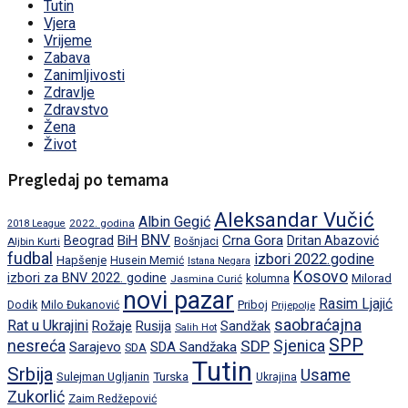
Tutin
Vjera
Vrijeme
Zabava
Zanimljivosti
Zdravlje
Zdravstvo
Žena
Život
Pregledaj po temama
Aleksandar Vučić
Albin Gegić
2022. godina
2018 League
BNV
BiH
Crna Gora
Beograd
Dritan Abazović
Aljbin Kurti
Bošnjaci
fudbal
izbori 2022.godine
Hapšenje
Husein Memić
Istana Negara
Kosovo
izbori za BNV 2022. godine
Milorad
Jasmina Curić
kolumna
novi pazar
Rasim Ljajić
Dodik
Priboj
Milo Đukanović
Prijepolje
saobraćajna
Rat u Ukrajini
Rožaje
Rusija
Sandžak
Salih Hot
SPP
nesreća
SDP
Sjenica
Sarajevo
SDA Sandžaka
SDA
Tutin
Srbija
Usame
Turska
Sulejman Ugljanin
Ukrajina
Zukorlić
Zaim Redžepović