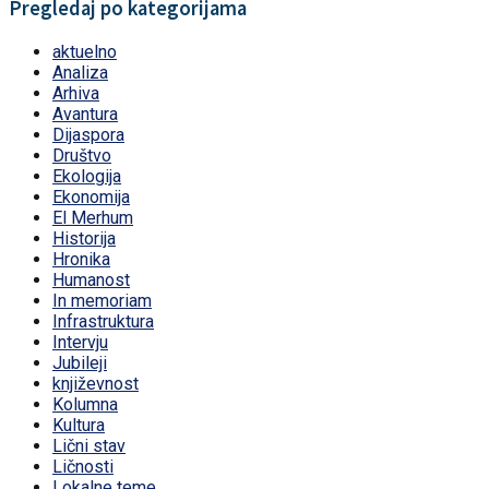
Pregledaj po kategorijama
aktuelno
Analiza
Arhiva
Avantura
Dijaspora
Društvo
Ekologija
Ekonomija
El Merhum
Historija
Hronika
Humanost
In memoriam
Infrastruktura
Intervju
Jubileji
književnost
Kolumna
Kultura
Lični stav
Ličnosti
Lokalne teme