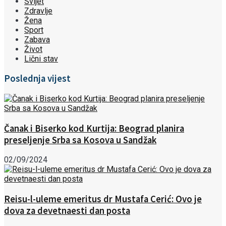
Svijet
Zdravlje
Žena
Sport
Zabava
Život
Lični stav
Poslednja vijest
Čanak i Biserko kod Kurtija: Beograd planira
preseljenje Srba sa Kosova u Sandžak
02/09/2024
Reisu-l-uleme emeritus dr Mustafa Cerić: Ovo je
dova za devetnaesti dan posta