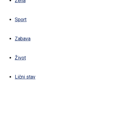
Žena
Sport
Zabava
Život
Lični stav