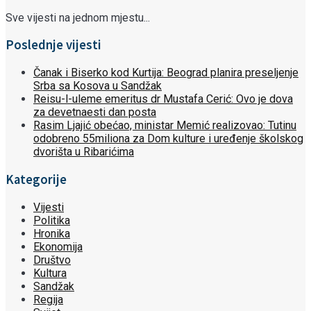
Sve vijesti na jednom mjestu...
Poslednje vijesti
Čanak i Biserko kod Kurtija: Beograd planira preseljenje
Srba sa Kosova u Sandžak
Reisu-l-uleme emeritus dr Mustafa Cerić: Ovo je dova
za devetnaesti dan posta
Rasim Ljajić obećao, ministar Memić realizovao: Tutinu
odobreno 55miliona za Dom kulture i uređenje školskog
dvorišta u Ribarićima
Kategorije
Vijesti
Politika
Hronika
Ekonomija
Društvo
Kultura
Sandžak
Regija