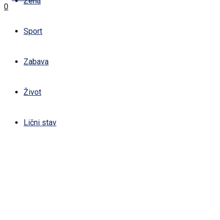
Žena
0
Sport
Zabava
Život
Lični stav