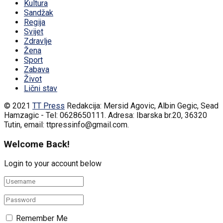
Kultura
Sandžak
Regija
Svijet
Zdravlje
Žena
Sport
Zabava
Život
Lični stav
© 2021
TT Press
Redakcija: Mersid Agovic, Albin Gegic, Sead
Hamzagic - Tel: 0628650111. Adresa: Ibarska br.20, 36320
Tutin, email: ttpressinfo@gmail.com
.
Welcome Back!
Login to your account below
Remember Me