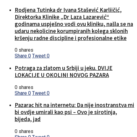
Rodjena Tutinka dr Ivana Stašević Karliičić,
Direktorka Klinike „Dr Laza Lazarević“
godinama uspješno vodi ovu kliniku, našla se na
udaru nekolicine korumpiranih kolega sklonih
kršenju radne discipline i profesionalne etike
0 shares
Share
0
Tweet
0
Potraga za zlatom u Srbiji u jeku. DVIJE
LOKACIJE U OKOLINI NOVOG PAZARA
0 shares
Share
0
Tweet
0
Pazarac hit na internetu: Da nije inostranstva mi
bi ovdje umirali kao psi – Ovo je sirotinja,
bijeda, jad
0 shares