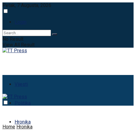
Petak, 7 Augusta, 2026
Login
No Result
View All Result
Vijesti
Politika
Hronika
Home
Hronika