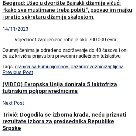
Beograd: Ušao u dvorište Bajrakli džamije vičući
“kako sve muslimane treba pobiti”, psovao im majku
i pretio sekretaru džamije skalpelom.
14/11/2023
Vrijednost zaplijenjene robe je oko 700.000 evra.
Osumnjičenima je određeno zadržavanje do 48 časova i oni
će uz krivičnu prijavu biti privedeni nadležnom tužilaštvu.
Tags:
granica sa Rumunijom
novi pazar
prevoznici
zaplijena
Previous Post
(VIDEO) Evropska Unija donirala 5 laktofriza
tutinskim poljoprivrednicima
Next Post
Trivić: Dogodila se izborna krađa, neću priznati
rezultate izbora za predsednika Republike
Srpske