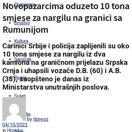
Novopazarcima oduzeto 10 tona
Ekonomija
smjese za nargilu na granici sa
Društvo
Rumunijom
Kultura
Carinici Srbije i policija zaplijenili su oko
10 tona smjese za nargilu iz dva
Sandžak
kamiona na graničnom prijelazu Srpska
Crnja i uhapsili vozače D.B. (60) i A.B.
(38), saopšteno je danas iz
Regija
Ministarstva unutrašnjih poslova.
Svijet
Zdravlje
by
ttpress
04/10/2022
in
Hronika