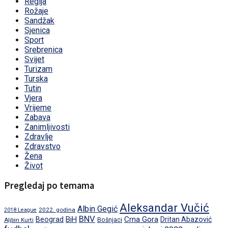
Regija
Rožaje
Sandžak
Sjenica
Sport
Srebrenica
Svijet
Turizam
Turska
Tutin
Vjera
Vrijeme
Zabava
Zanimljivosti
Zdravlje
Zdravstvo
Žena
Život
Pregledaj po temama
Aleksandar Vučić
Albin Gegić
2022. godina
2018 League
BNV
BiH
Crna Gora
Beograd
Dritan Abazović
Aljbin Kurti
Bošnjaci