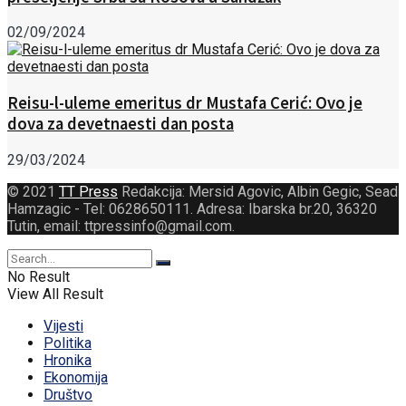
02/09/2024
Reisu-l-uleme emeritus dr Mustafa Cerić: Ovo je
dova za devetnaesti dan posta
29/03/2024
© 2021
TT Press
Redakcija: Mersid Agovic, Albin Gegic, Sead
Hamzagic - Tel: 0628650111. Adresa: Ibarska br.20, 36320
Tutin, email: ttpressinfo@gmail.com
.
No Result
View All Result
Vijesti
Politika
Hronika
Ekonomija
Društvo