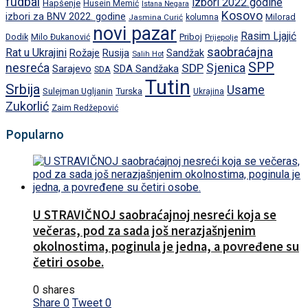
fudbal
izbori 2022.godine
Hapšenje
Husein Memić
Istana Negara
Kosovo
izbori za BNV 2022. godine
Milorad
Jasmina Curić
kolumna
novi pazar
Rasim Ljajić
Dodik
Priboj
Milo Đukanović
Prijepolje
saobraćajna
Rat u Ukrajini
Rožaje
Rusija
Sandžak
Salih Hot
SPP
nesreća
SDP
Sjenica
Sarajevo
SDA Sandžaka
SDA
Tutin
Srbija
Usame
Turska
Sulejman Ugljanin
Ukrajina
Zukorlić
Zaim Redžepović
Popularno
U STRAVIČNOJ saobraćajnoj nesreći koja se
večeras, pod za sada još nerazjašnjenim
okolnostima, poginula je jedna, a povređene su
četiri osobe.
0 shares
Share
0
Tweet
0