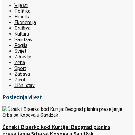
Vijesti
Politika
Hronika
Ekonomija
Društvo
Kultura
Sandžak
Regija
Svijet
Zdravlje
Žena
Sport
Zabava
Život
Lični stav
Poslednja vijest
Čanak i Biserko kod Kurtija: Beograd planira
preseljenje Srba sa Kosova u Sandžak