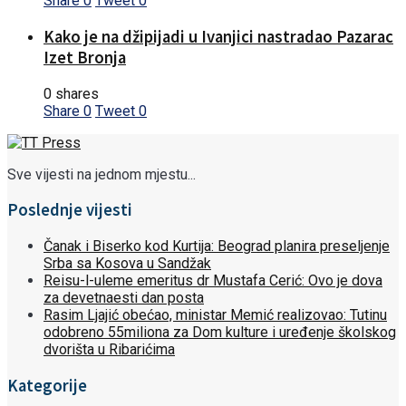
Share
0
Tweet
0
Kako je na džipijadi u Ivanjici nastradao Pazarac
Izet Bronja
0 shares
Share
0
Tweet
0
Sve vijesti na jednom mjestu...
Poslednje vijesti
Čanak i Biserko kod Kurtija: Beograd planira preseljenje
Srba sa Kosova u Sandžak
Reisu-l-uleme emeritus dr Mustafa Cerić: Ovo je dova
za devetnaesti dan posta
Rasim Ljajić obećao, ministar Memić realizovao: Tutinu
odobreno 55miliona za Dom kulture i uređenje školskog
dvorišta u Ribarićima
Kategorije