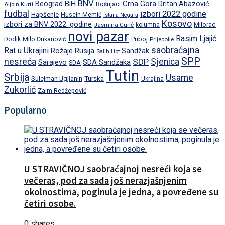
BNV
BiH
Crna Gora
Beograd
Dritan Abazović
Aljbin Kurti
Bošnjaci
fudbal
izbori 2022.godine
Hapšenje
Husein Memić
Istana Negara
Kosovo
izbori za BNV 2022. godine
Milorad
Jasmina Curić
kolumna
novi pazar
Rasim Ljajić
Dodik
Priboj
Milo Đukanović
Prijepolje
saobraćajna
Rat u Ukrajini
Rožaje
Rusija
Sandžak
Salih Hot
SPP
nesreća
SDP
Sjenica
Sarajevo
SDA Sandžaka
SDA
Tutin
Srbija
Usame
Turska
Sulejman Ugljanin
Ukrajina
Zukorlić
Zaim Redžepović
Popularno
U STRAVIČNOJ saobraćajnoj nesreći koja se
večeras, pod za sada još nerazjašnjenim
okolnostima, poginula je jedna, a povređene su
četiri osobe.
0 shares