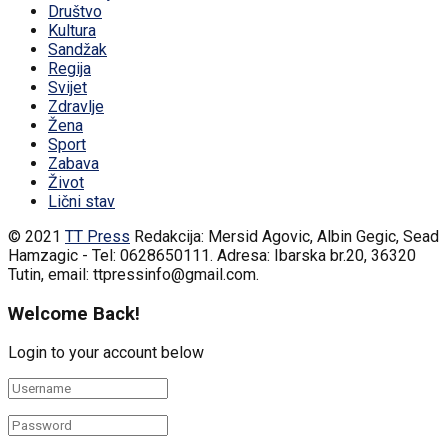
Društvo
Kultura
Sandžak
Regija
Svijet
Zdravlje
Žena
Sport
Zabava
Život
Lični stav
© 2021
TT Press
Redakcija: Mersid Agovic, Albin Gegic, Sead
Hamzagic - Tel: 0628650111. Adresa: Ibarska br.20, 36320
Tutin, email: ttpressinfo@gmail.com
.
Welcome Back!
Login to your account below