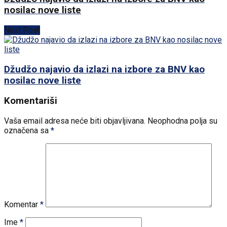
nosilac nove liste
Next Post
Džudžo najavio da izlazi na izbore za BNV kao
nosilac nove liste
Komentariši
Vaša email adresa neće biti objavljivana.
Neophodna polja su
označena sa
*
Komentar
*
Ime
*