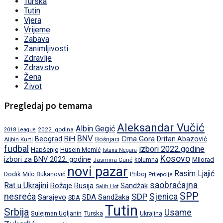
Turska
Tutin
Vjera
Vrijeme
Zabava
Zanimljivosti
Zdravlje
Zdravstvo
Žena
Život
Pregledaj po temama
Aleksandar Vučić
Albin Gegić
2022. godina
2018 League
BNV
BiH
Crna Gora
Beograd
Dritan Abazović
Aljbin Kurti
Bošnjaci
fudbal
izbori 2022.godine
Hapšenje
Husein Memić
Istana Negara
Kosovo
izbori za BNV 2022. godine
Milorad
Jasmina Curić
kolumna
novi pazar
Rasim Ljajić
Dodik
Priboj
Milo Đukanović
Prijepolje
saobraćajna
Rat u Ukrajini
Rožaje
Rusija
Sandžak
Salih Hot
SPP
nesreća
SDP
Sjenica
Sarajevo
SDA Sandžaka
SDA
Tutin
Srbija
Usame
Turska
Sulejman Ugljanin
Ukrajina