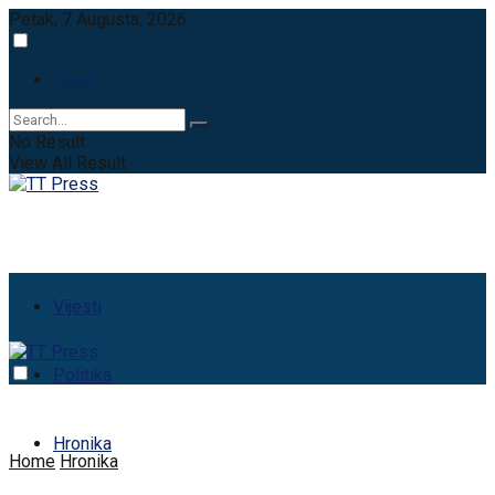
Petak, 7 Augusta, 2026
Login
No Result
View All Result
Vijesti
Politika
Hronika
Home
Hronika