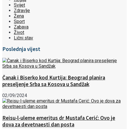
Svijet
Zdravlje
Žena
Sport
Zabava
Život
Lični stav
Poslednja vijest
Čanak i Biserko kod Kurtija: Beograd planira
preseljenje Srba sa Kosova u Sandžak
02/09/2024
Reisu-l-uleme emeritus dr Mustafa Cerić: Ovo je
dova za devetnaesti dan posta