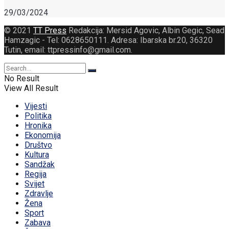
29/03/2024
© 2021
TT Press
Redakcija: Mersid Agovic, Albin Gegic, Sead
Hamzagic - Tel: 0628650111. Adresa: Ibarska br.20, 36320
Tutin, email: ttpressinfo@gmail.com
.
No Result
View All Result
Vijesti
Politika
Hronika
Ekonomija
Društvo
Kultura
Sandžak
Regija
Svijet
Zdravlje
Žena
Sport
Zabava