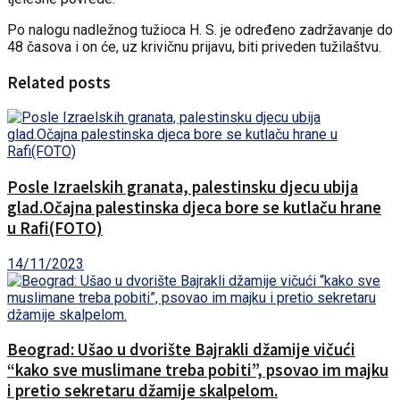
Po nalogu nadležnog tužioca H. S. je određeno zadržavanje do
48 časova i on će, uz krivičnu prijavu, biti priveden tužilaštvu.
Related posts
Posle Izraelskih granata, palestinsku djecu ubija
glad.Očajna palestinska djeca bore se kutlaču hrane
u Rafi(FOTO)
14/11/2023
Beograd: Ušao u dvorište Bajrakli džamije vičući
“kako sve muslimane treba pobiti”, psovao im majku
i pretio sekretaru džamije skalpelom.