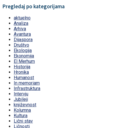
Pregledaj po kategorijama
aktuelno
Analiza
Arhiva
Avantura
Dijaspora
Društvo
Ekologija
Ekonomija
El Merhum
Historija
Hronika
Humanost
In memoriam
Infrastruktura
Intervju
Jubileji
književnost
Kolumna
Kultura
Lični stav
Ličnosti