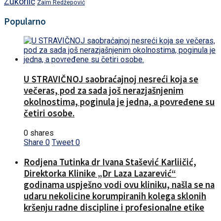
Zukorlić
Zaim Redžepović
Popularno
U STRAVIČNOJ saobraćajnoj nesreći koja se
večeras, pod za sada još nerazjašnjenim
okolnostima, poginula je jedna, a povređene su
četiri osobe.
0 shares
Share
0
Tweet
0
Rodjena Tutinka dr Ivana Stašević Karliičić,
Direktorka Klinike „Dr Laza Lazarević“
godinama uspješno vodi ovu kliniku, našla se na
udaru nekolicine korumpiranih kolega sklonih
kršenju radne discipline i profesionalne etike