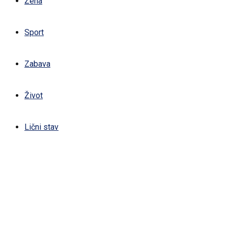
Žena
Sport
Zabava
Život
Lični stav