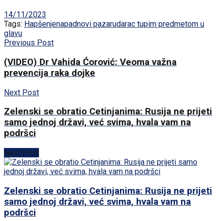
14/11/2023
Tags:
Hapšenje
napad
novi pazar
udarac tupim predmetom u
glavu
Previous Post
(VIDEO) Dr Vahida Ćorović: Veoma važna
prevencija raka dojke
Next Post
Zelenski se obratio Cetinjanima: Rusija ne prijeti
samo jednoj državi, već svima, hvala vam na
podršci
Next Post
Zelenski se obratio Cetinjanima: Rusija ne prijeti
samo jednoj državi, već svima, hvala vam na
podršci