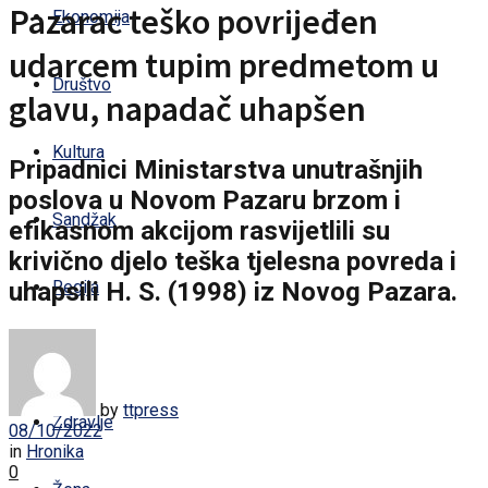
Pazarac teško povrijeđen
Ekonomija
udarcem tupim predmetom u
Društvo
glavu, napadač uhapšen
Kultura
Pripadnici Ministarstva unutrašnjih
poslova u Novom Pazaru brzom i
Sandžak
efikasnom akcijom rasvijetlili su
krivično djelo teška tjelesna povreda i
uhapsili H. S. (1998) iz Novog Pazara.
Regija
Svijet
by
ttpress
Zdravlje
08/10/2022
in
Hronika
0