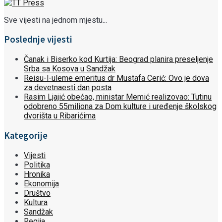
Sve vijesti na jednom mjestu...
Poslednje vijesti
Čanak i Biserko kod Kurtija: Beograd planira preseljenje
Srba sa Kosova u Sandžak
Reisu-l-uleme emeritus dr Mustafa Cerić: Ovo je dova
za devetnaesti dan posta
Rasim Ljajić obećao, ministar Memić realizovao: Tutinu
odobreno 55miliona za Dom kulture i uređenje školskog
dvorišta u Ribarićima
Kategorije
Vijesti
Politika
Hronika
Ekonomija
Društvo
Kultura
Sandžak
Regija