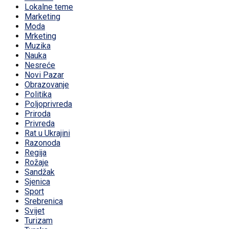
Lokalne teme
Marketing
Moda
Mrketing
Muzika
Nauka
Nesreće
Novi Pazar
Obrazovanje
Politika
Poljoprivreda
Priroda
Privreda
Rat u Ukrajini
Razonoda
Regija
Rožaje
Sandžak
Sjenica
Sport
Srebrenica
Svijet
Turizam