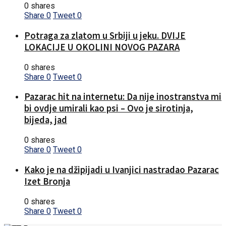
0 shares
Share
0
Tweet
0
Potraga za zlatom u Srbiji u jeku. DVIJE
LOKACIJE U OKOLINI NOVOG PAZARA
0 shares
Share
0
Tweet
0
Pazarac hit na internetu: Da nije inostranstva mi
bi ovdje umirali kao psi – Ovo je sirotinja,
bijeda, jad
0 shares
Share
0
Tweet
0
Kako je na džipijadi u Ivanjici nastradao Pazarac
Izet Bronja
0 shares
Share
0
Tweet
0