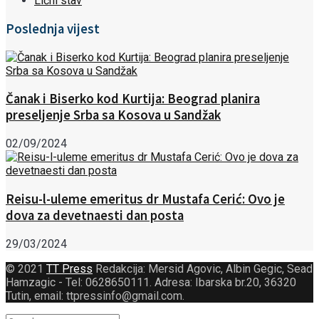
Lični stav
Poslednja vijest
Čanak i Biserko kod Kurtija: Beograd planira
preseljenje Srba sa Kosova u Sandžak
02/09/2024
Reisu-l-uleme emeritus dr Mustafa Cerić: Ovo je
dova za devetnaesti dan posta
29/03/2024
© 2021
TT Press
Redakcija: Mersid Agovic, Albin Gegic, Sead
Hamzagic - Tel: 0628650111. Adresa: Ibarska br.20, 36320
Tutin, email: ttpressinfo@gmail.com
.