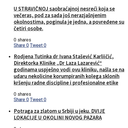
U STRAVIČNOJ saobraćajnoj nesreći koja se
večeras, pod za sada još nerazjašnjenim
okolnostima, poginula je jedna, a povređene su
četiri osobe.
0 shares
Share
0
Tweet
0
Rodjena Tutinka dr Ivana Stašević Karliičić,
Direktorka Klinike „Dr Laza Lazarević“
godinama uspješno vodi ovu kliniku, našla se na
udaru nekolicine korumpiranih kolega sklonih
kršenju radne discipline i profesionalne etike
0 shares
Share
0
Tweet
0
Potraga za zlatom u Srbiji u jeku. DVIJE
LOKACIJE U OKOLINI NOVOG PAZARA