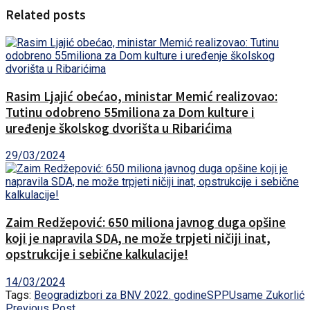
Related posts
Rasim Ljajić obećao, ministar Memić realizovao:
Tutinu odobreno 55miliona za Dom kulture i
uređenje školskog dvorišta u Ribarićima
29/03/2024
Zaim Redžepović: 650 miliona javnog duga opšine
koji je napravila SDA, ne može trpjeti ničiji inat,
opstrukcije i sebične kalkulacije!
14/03/2024
Tags:
Beograd
izbori za BNV 2022. godine
SPP
Usame Zukorlić
Previous Post