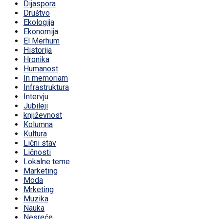
Dijaspora
Društvo
Ekologija
Ekonomija
El Merhum
Historija
Hronika
Humanost
In memoriam
Infrastruktura
Intervju
Jubileji
književnost
Kolumna
Kultura
Lični stav
Ličnosti
Lokalne teme
Marketing
Moda
Mrketing
Muzika
Nauka
Nesreće