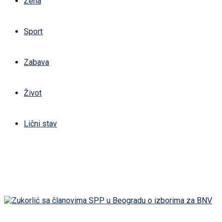
Žena
Sport
Zabava
Život
Lični stav