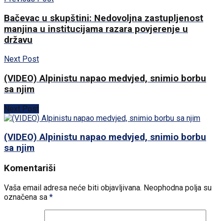
Bačevac u skupštini: Nedovoljna zastupljenost
manjina u institucijama razara povjerenje u
državu
Next Post
(VIDEO) Alpinistu napao medvjed, snimio borbu
sa njim
Next Post
(VIDEO) Alpinistu napao medvjed, snimio borbu
sa njim
Komentariši
Vaša email adresa neće biti objavljivana.
Neophodna polja su
označena sa
*