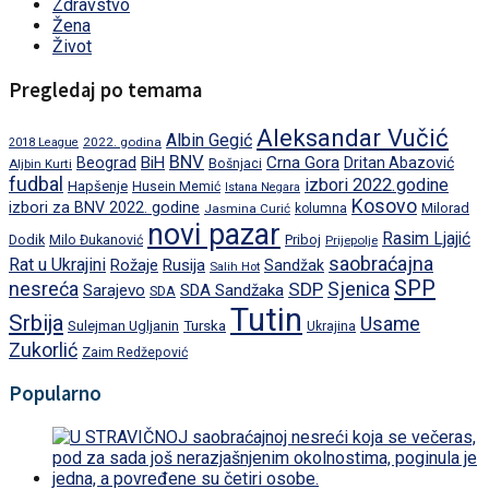
Zdravstvo
Žena
Život
Pregledaj po temama
Aleksandar Vučić
Albin Gegić
2022. godina
2018 League
BNV
BiH
Crna Gora
Beograd
Dritan Abazović
Aljbin Kurti
Bošnjaci
fudbal
izbori 2022.godine
Hapšenje
Husein Memić
Istana Negara
Kosovo
izbori za BNV 2022. godine
Milorad
Jasmina Curić
kolumna
novi pazar
Rasim Ljajić
Dodik
Priboj
Milo Đukanović
Prijepolje
saobraćajna
Rat u Ukrajini
Rožaje
Rusija
Sandžak
Salih Hot
SPP
nesreća
SDP
Sjenica
Sarajevo
SDA Sandžaka
SDA
Tutin
Srbija
Usame
Turska
Sulejman Ugljanin
Ukrajina
Zukorlić
Zaim Redžepović
Popularno