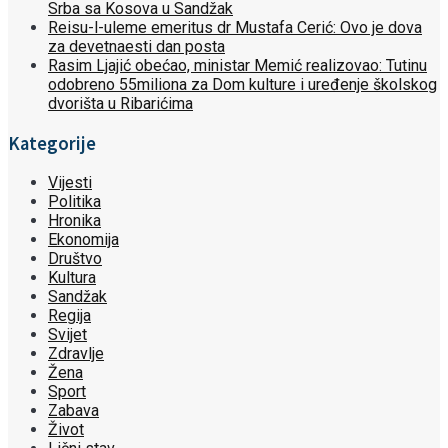
Srba sa Kosova u Sandžak
Reisu-l-uleme emeritus dr Mustafa Cerić: Ovo je dova
za devetnaesti dan posta
Rasim Ljajić obećao, ministar Memić realizovao: Tutinu
odobreno 55miliona za Dom kulture i uređenje školskog
dvorišta u Ribarićima
Kategorije
Vijesti
Politika
Hronika
Ekonomija
Društvo
Kultura
Sandžak
Regija
Svijet
Zdravlje
Žena
Sport
Zabava
Život