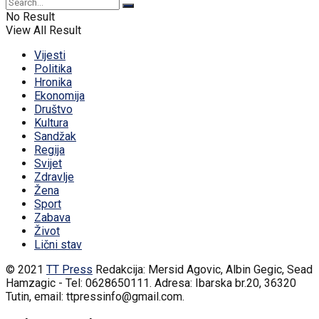
No Result
View All Result
Vijesti
Politika
Hronika
Ekonomija
Društvo
Kultura
Sandžak
Regija
Svijet
Zdravlje
Žena
Sport
Zabava
Život
Lični stav
© 2021
TT Press
Redakcija: Mersid Agovic, Albin Gegic, Sead
Hamzagic - Tel: 0628650111. Adresa: Ibarska br.20, 36320
Tutin, email: ttpressinfo@gmail.com
.