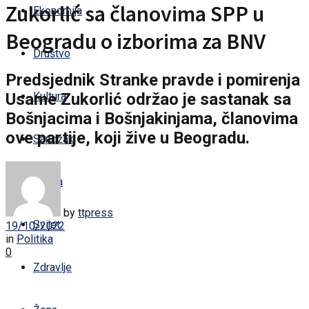
Zukorlić sa članovima SPP u
Ekonomija
Beogradu o izborima za BNV
Društvo
Predsjednik Stranke pravde i pomirenja
Usame Zukorlić održao je sastanak sa
Kultura
Bošnjacima i Bošnjakinjama, članovima
ove partije, koji žive u Beogradu.
Sandžak
Regija
by
ttpress
Svijet
19/10/2022
in
Politika
0
Zdravlje