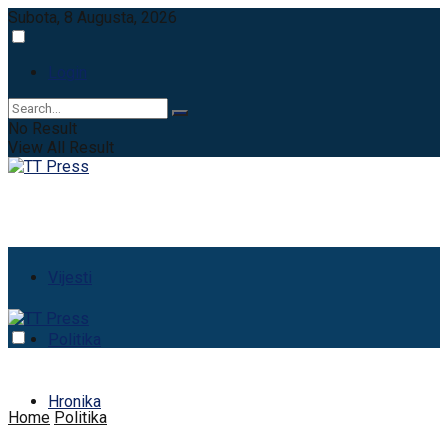
Subota, 8 Augusta, 2026
Login
No Result
View All Result
Vijesti
Politika
Hronika
Home
Politika