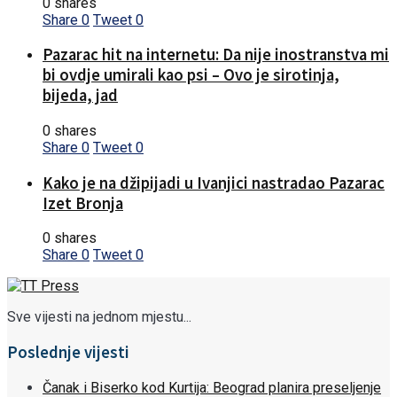
0 shares
Share
0
Tweet
0
Pazarac hit na internetu: Da nije inostranstva mi
bi ovdje umirali kao psi – Ovo je sirotinja,
bijeda, jad
0 shares
Share
0
Tweet
0
Kako je na džipijadi u Ivanjici nastradao Pazarac
Izet Bronja
0 shares
Share
0
Tweet
0
Sve vijesti na jednom mjestu...
Poslednje vijesti
Čanak i Biserko kod Kurtija: Beograd planira preseljenje