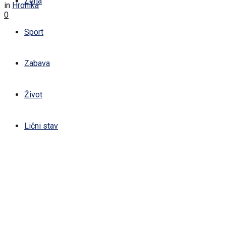
Žena
in
Hronika
0
Sport
Zabava
Život
Lični stav