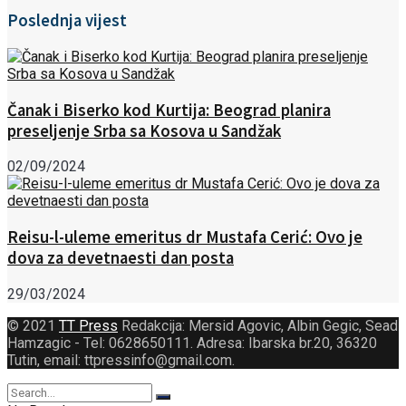
Poslednja vijest
Čanak i Biserko kod Kurtija: Beograd planira
preseljenje Srba sa Kosova u Sandžak
02/09/2024
Reisu-l-uleme emeritus dr Mustafa Cerić: Ovo je
dova za devetnaesti dan posta
29/03/2024
© 2021
TT Press
Redakcija: Mersid Agovic, Albin Gegic, Sead
Hamzagic - Tel: 0628650111. Adresa: Ibarska br.20, 36320
Tutin, email: ttpressinfo@gmail.com
.