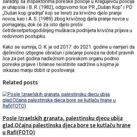
saradnji sa inspektorima poreske policije u Kragujevcu policija
je uhapsila i B. R. (1982), odgovorno lice PR „Dušan Kop“ i PD
„Dušan kop gradnja“ koji se tereti za krivično djelo pranje
novca, kao i A. S. (1989) zbog krivičnog djela pranje novca u
pomaganju, dok će za isto djelo protiv
četrdesetpetogodišnjeg muškarca podnijeta krivična prijava u
redovnom postupku.
Kako se sumnja, O. K. je od 2017. do 2021. godine u namjeri da
djelimično izbjegne obračun i plaćanje poreza na dobit pravnih
lica za pet godina nadležnom poreskom organu podnio
poreske prijave i bilanse neistinite sadržine u kojima je
iskazao manju dobit iz poslovanja.
Related posts
Posle Izraelskih granata, palestinsku djecu ubija
glad.Očajna palestinska djeca bore se kutlaču hrane
u Rafi(FOTO)