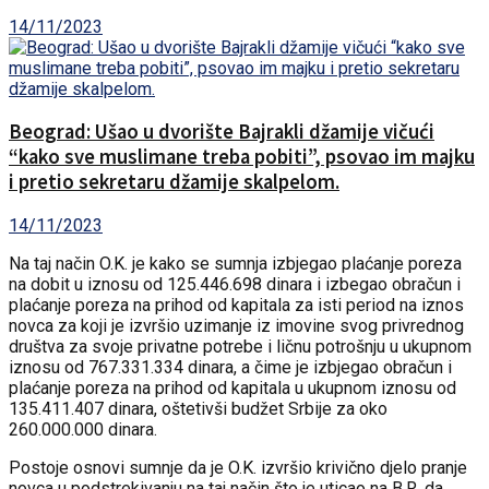
14/11/2023
Beograd: Ušao u dvorište Bajrakli džamije vičući
“kako sve muslimane treba pobiti”, psovao im majku
i pretio sekretaru džamije skalpelom.
14/11/2023
Na taj način O.K. je kako se sumnja izbjegao plaćanje poreza
na dobit u iznosu od 125.446.698 dinara i izbegao obračun i
plaćanje poreza na prihod od kapitala za isti period na iznos
novca za koji je izvršio uzimanje iz imovine svog privrednog
društva za svoje privatne potrebe i ličnu potrošnju u ukupnom
iznosu od 767.331.334 dinara, a čime je izbjegao obračun i
plaćanje poreza na prihod od kapitala u ukupnom iznosu od
135.411.407 dinara, oštetivši budžet Srbije za oko
260.000.000 dinara.
Postoje osnovi sumnje da je O.K. izvršio krivično djelo pranje
novca u podstrekivanju na taj način što je uticao na B.R. da