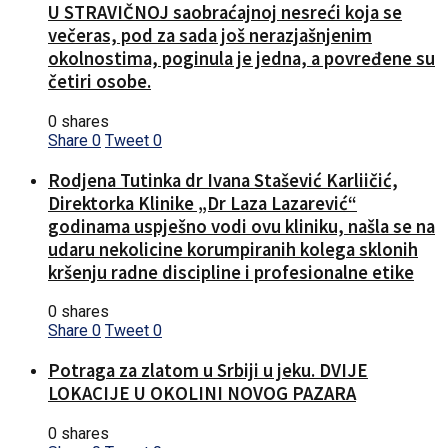
U STRAVIČNOJ saobraćajnoj nesreći koja se
večeras, pod za sada još nerazjašnjenim
okolnostima, poginula je jedna, a povređene su
četiri osobe.
0 shares
Share
0
Tweet
0
Rodjena Tutinka dr Ivana Stašević Karliičić,
Direktorka Klinike „Dr Laza Lazarević“
godinama uspješno vodi ovu kliniku, našla se na
udaru nekolicine korumpiranih kolega sklonih
kršenju radne discipline i profesionalne etike
0 shares
Share
0
Tweet
0
Potraga za zlatom u Srbiji u jeku. DVIJE
LOKACIJE U OKOLINI NOVOG PAZARA
0 shares