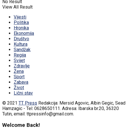
No Result
View All Result
Vijesti
Politika
Hronika
Ekonomija
Društvo
Kultura
Sandžak
Regija
Svijet
Zdravlje
Žena
Sport
Zabava
Život
Lični stav
© 2021
TT Press
Redakcija: Mersid Agovic, Albin Gegic, Sead
Hamzagic - Tel: 0628650111. Adresa: Ibarska br.20, 36320
Tutin, email: ttpressinfo@gmail.com
.
Welcome Back!