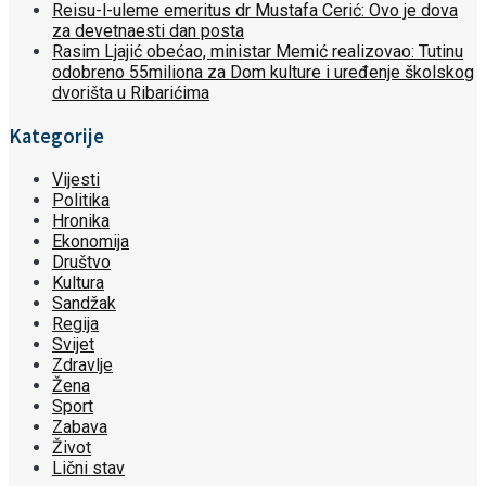
Reisu-l-uleme emeritus dr Mustafa Cerić: Ovo je dova
za devetnaesti dan posta
Rasim Ljajić obećao, ministar Memić realizovao: Tutinu
odobreno 55miliona za Dom kulture i uređenje školskog
dvorišta u Ribarićima
Kategorije
Vijesti
Politika
Hronika
Ekonomija
Društvo
Kultura
Sandžak
Regija
Svijet
Zdravlje
Žena
Sport
Zabava
Život
Lični stav