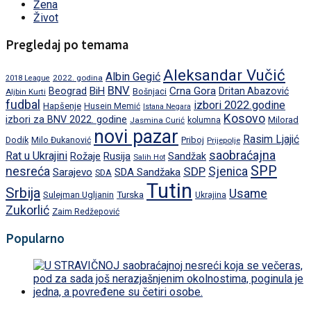
Žena
Život
Pregledaj po temama
Aleksandar Vučić
Albin Gegić
2022. godina
2018 League
BNV
BiH
Crna Gora
Beograd
Dritan Abazović
Aljbin Kurti
Bošnjaci
fudbal
izbori 2022.godine
Hapšenje
Husein Memić
Istana Negara
Kosovo
izbori za BNV 2022. godine
Milorad
Jasmina Curić
kolumna
novi pazar
Rasim Ljajić
Dodik
Priboj
Milo Đukanović
Prijepolje
saobraćajna
Rat u Ukrajini
Rožaje
Rusija
Sandžak
Salih Hot
SPP
nesreća
SDP
Sjenica
Sarajevo
SDA Sandžaka
SDA
Tutin
Srbija
Usame
Turska
Sulejman Ugljanin
Ukrajina
Zukorlić
Zaim Redžepović
Popularno