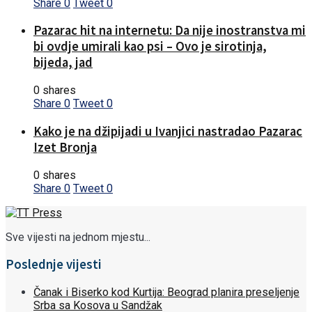
Share
0
Tweet
0
Pazarac hit na internetu: Da nije inostranstva mi
bi ovdje umirali kao psi – Ovo je sirotinja,
bijeda, jad
0 shares
Share
0
Tweet
0
Kako je na džipijadi u Ivanjici nastradao Pazarac
Izet Bronja
0 shares
Share
0
Tweet
0
Sve vijesti na jednom mjestu...
Poslednje vijesti
Čanak i Biserko kod Kurtija: Beograd planira preseljenje
Srba sa Kosova u Sandžak