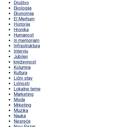
Društvo
Ekologija
Ekonomija
El Merhum
Historija
Hronika
Humanost
In memoriam
Infrastruktura
Intervju
Jubileji
književnost
Kolumna
Kultura
Lični stav
Ličnosti
Lokalne teme
Marketing
Moda
Mrketing
Muzika
Nauka
Nesreće
Novi Pazar