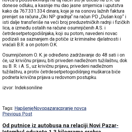
donese odluku, a kasnije mu dao jasne smjernica i uputstva
kako da 767.331.334 dinara, koje je na osnovu lažnih faktura
prenijet sa računa „Oki NP gradnja“ na račun PD „Dušan kop“ i
isti dalje transferiše na veći broj preduzetničkih radnji i fizičkih
lica, a između ostalih na račune osumnjičenih A.S. i
četrdesetpetogodišnjaka, koji su potom, navedeni novac
podizali sa saznanjem da potiče iz kriminalne djelatnosti i
vraćali B.R. a on potom O.K.
Osumnjičenom O. K. je određeno zadržavanje do 48 sati i on
će, uz krivičnu prijavu, biti priveden nadležnom tužilaštvu, dok
su B. R. i A. S., uz krivičnu prijavu, privedeni nadležnom
tužilaštvu, a protiv četrdesetpetogodišnjeg muškarca biće
podneta krivična prijava u redovnom postupku.
izvor: Indeksoniline
Tags:
Hapšenje
Novopazarac
pranje novca
Previous Post
Od putnice iz autobusa na relaciji Novi Pazar-
Istambul oduzeto 1,3 kilograma srebra