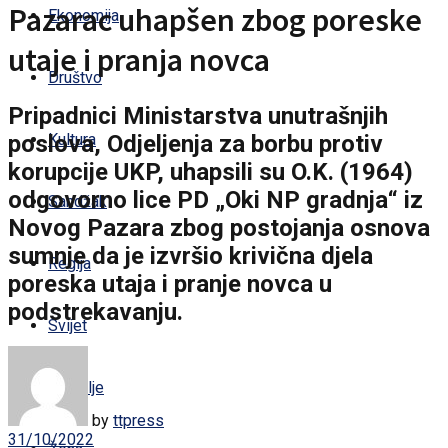
Pazarac uhapšen zbog poreske
Ekonomija
utaje i pranja novca
Društvo
Pripadnici Ministarstva unutrašnjih
poslova, Odjeljenja za borbu protiv
Kultura
korupcije UKP, uhapsili su O.K. (1964)
odgovorno lice PD „Oki NP gradnja“ iz
Sandžak
Novog Pazara zbog postojanja osnova
sumnje da je izvršio krivična djela
Regija
poreska utaja i pranje novca u
podstrekavanju.
Svijet
Zdravlje
by
ttpress
31/10/2022