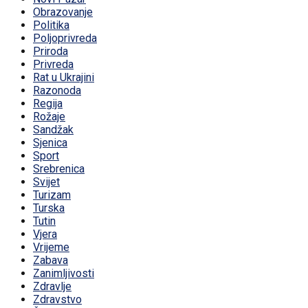
Obrazovanje
Politika
Poljoprivreda
Priroda
Privreda
Rat u Ukrajini
Razonoda
Regija
Rožaje
Sandžak
Sjenica
Sport
Srebrenica
Svijet
Turizam
Turska
Tutin
Vjera
Vrijeme
Zabava
Zanimljivosti
Zdravlje
Zdravstvo