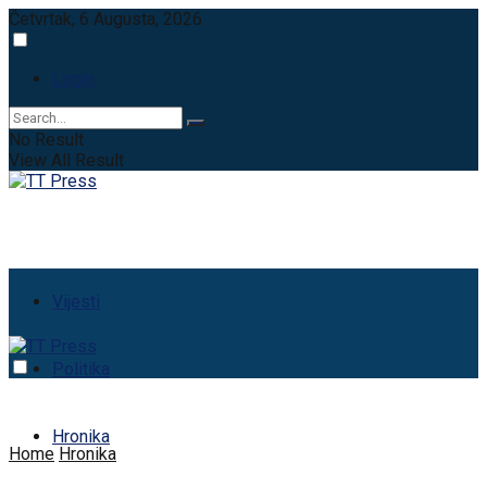
Četvrtak, 6 Augusta, 2026
Login
No Result
View All Result
Vijesti
Politika
Hronika
Home
Hronika