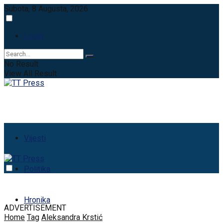
Subota, 8 Augusta, 2026
Login
No Result
View All Result
Vijesti
Politika
Hronika
ADVERTISEMENT
Home
Tag
Aleksandra Krstić