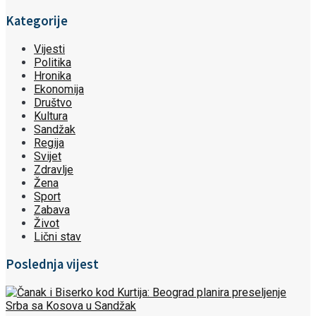
Kategorije
Vijesti
Politika
Hronika
Ekonomija
Društvo
Kultura
Sandžak
Regija
Svijet
Zdravlje
Žena
Sport
Zabava
Život
Lični stav
Poslednja vijest