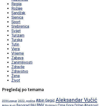
Regija
Rožaje
Sandžak
Sjenica
Sport
Srebrenica
Svijet
Turizam
Turska
Tutin
Vjera
Vrijeme
Zabava
Zanimljivosti
Zdravlje
Zdravstvo
Žena
Život
Pregledaj po temama
Aleksandar Vučić
Albin Gegić
2022. godina
2018 League
BNV
BiH
Crna Gora
Beograd
Dritan Abazović
Aljbin Kurti
Bošnjaci