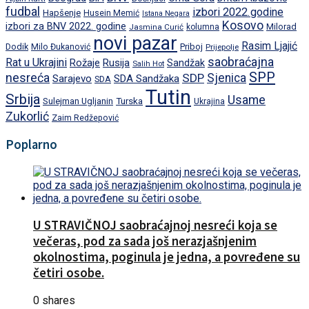
fudbal
izbori 2022.godine
Hapšenje
Husein Memić
Istana Negara
Kosovo
izbori za BNV 2022. godine
Milorad
Jasmina Curić
kolumna
novi pazar
Rasim Ljajić
Dodik
Priboj
Milo Đukanović
Prijepolje
saobraćajna
Rat u Ukrajini
Rožaje
Rusija
Sandžak
Salih Hot
SPP
nesreća
SDP
Sjenica
Sarajevo
SDA Sandžaka
SDA
Tutin
Srbija
Usame
Turska
Sulejman Ugljanin
Ukrajina
Zukorlić
Zaim Redžepović
Poplarno
U STRAVIČNOJ saobraćajnoj nesreći koja se
večeras, pod za sada još nerazjašnjenim
okolnostima, poginula je jedna, a povređene su
četiri osobe.
0 shares