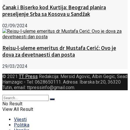
Čanak i Biserko kod Kurtija: Beograd planira
preseljenje Srba sa Kosova u Sandžak
02/09/2024
Reisu-l-uleme emeritus dr Mustafa Cerić: Ovo je
dova za devetnaesti dan posta
29/03/2024
© 2021
TT Press
Redakcija: Mersid Agovic, Albin Gegic, Sead
Hamzagic - Tel: 0628650111. Adresa: Ibarska br.20, 36320
Tutin, email: ttpressinfo@gmail.com
.
No Result
View All Result
Vijesti
Politika