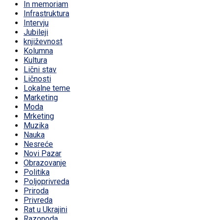
In memoriam
Infrastruktura
Intervju
Jubileji
književnost
Kolumna
Kultura
Lični stav
Ličnosti
Lokalne teme
Marketing
Moda
Mrketing
Muzika
Nauka
Nesreće
Novi Pazar
Obrazovanje
Politika
Poljoprivreda
Priroda
Privreda
Rat u Ukrajini
Razonoda