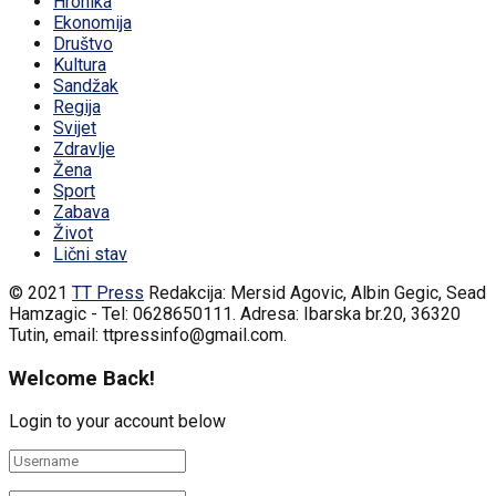
Hronika
Ekonomija
Društvo
Kultura
Sandžak
Regija
Svijet
Zdravlje
Žena
Sport
Zabava
Život
Lični stav
© 2021
TT Press
Redakcija: Mersid Agovic, Albin Gegic, Sead
Hamzagic - Tel: 0628650111. Adresa: Ibarska br.20, 36320
Tutin, email: ttpressinfo@gmail.com
.
Welcome Back!
Login to your account below