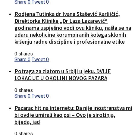
Share
0
Tweet
0
Rodjena Tutinka dr Ivana Stašević Karliičić,
Direktorka Klinike „Dr Laza Lazarević“
godinama uspješno vodi ovu kliniku, našla se na
udaru nekolicine korumpiranih kolega sklonih
kršenju radne discipline i profesionalne etike
0 shares
Share
0
Tweet
0
Potraga za zlatom u Srbiji u jeku. DVIJE
LOKACIJE U OKOLINI NOVOG PAZARA
0 shares
Share
0
Tweet
0
Pazarac hit na internetu: Da nije inostranstva mi
bi ovdje umirali kao psi – Ovo je sirotinja,
bijeda, jad
0 shares