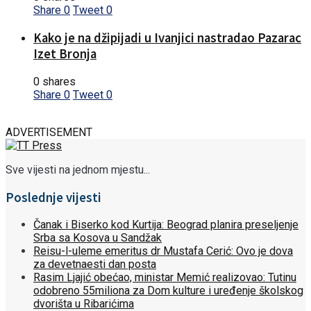
Share
0
Tweet
0
Kako je na džipijadi u Ivanjici nastradao Pazarac
Izet Bronja
0 shares
Share
0
Tweet
0
ADVERTISEMENT
Sve vijesti na jednom mjestu...
Poslednje vijesti
Čanak i Biserko kod Kurtija: Beograd planira preseljenje
Srba sa Kosova u Sandžak
Reisu-l-uleme emeritus dr Mustafa Cerić: Ovo je dova
za devetnaesti dan posta
Rasim Ljajić obećao, ministar Memić realizovao: Tutinu
odobreno 55miliona za Dom kulture i uređenje školskog
dvorišta u Ribarićima