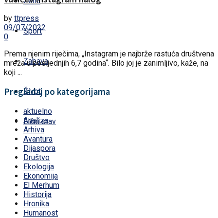
Žena
by
ttpress
09/07/2022
Sport
0
Prema njenim riječima, „Instagram je najbrže rastuća društvena
Zabava
mreža u posljednjih 6,7 godina“. Bilo joj je zanimljivo, kaže, na
koji ...
Pregledaj po kategorijama
Život
aktuelno
Analiza
Lični stav
Arhiva
Avantura
Dijaspora
Društvo
Ekologija
Ekonomija
El Merhum
Historija
Hronika
Humanost