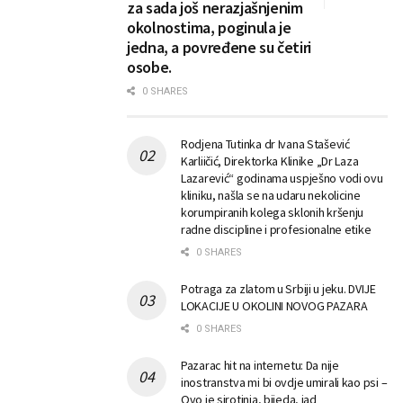
za sada još nerazjašnjenim
okolnostima, poginula je
jedna, a povređene su četiri
osobe.
0 SHARES
Rodjena Tutinka dr Ivana Stašević
Karliičić, Direktorka Klinike „Dr Laza
Lazarević“ godinama uspješno vodi ovu
kliniku, našla se na udaru nekolicine
korumpiranih kolega sklonih kršenju
radne discipline i profesionalne etike
0 SHARES
Potraga za zlatom u Srbiji u jeku. DVIJE
LOKACIJE U OKOLINI NOVOG PAZARA
0 SHARES
Pazarac hit na internetu: Da nije
inostranstva mi bi ovdje umirali kao psi –
Ovo je sirotinja, bijeda, jad