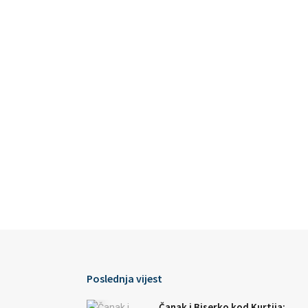
Poslednja vijest
Čanak i Biserko kod Kurtija: