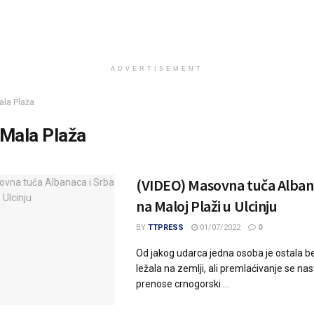
ADVERTISEMENT
ala Plaža
Mala Plaža
(VIDEO) Masovna tuča Albana
na Maloj Plaži u Ulcinju
BY
TTPRESS
01/07/2022
0
Od jakog udarca jedna osoba je ostala be
ležala na zemlji, ali premlaćivanje se nas
prenose crnogorski ...