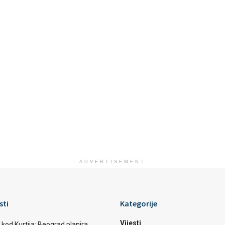
ADVERTISEMENT
sti
Kategorije
Vijesti
 kod Kurtija: Beograd planira