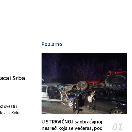
Poplarno
ca i Srba
z svesti i
tavilo. Kako
U STRAVIČNOJ saobraćajnoj
nesreći koja se večeras, pod