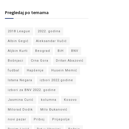
Pregledaj po temama
2018 League
2022. godina
Albin Gegić
Aleksandar Vučić
Aljbin Kurti
Beograd
BiH
BNV
Bošnjaci
Crna Gora
Dritan Abazović
fudbal
Hapšenje
Husein Memić
Istana Negara
izbori 2022.godine
izbori za BNV 2022. godine
Jasmina Curić
kolumna
Kosovo
Milorad Dodik
Milo Đukanović
novi pazar
Priboj
Prijepolje