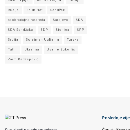
Rasim Ljajić
Rat u Ukrajini
Rožaje
Rusija
Salih Hot
Sandžak
saobraćajna nesreća
Sarajevo
SDA
SDA Sandžaka
SDP
Sjenica
SPP
Srbija
Sulejman Ugljanin
Turska
Tutin
Ukrajina
Usame Zukorlić
Zaim Redžepović
Poslednje vije
Čanak i Biserko