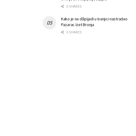
0 SHARES
Kako je na džipijadi u Ivanjici nastradao
Pazarac Izet Bronja
0 SHARES