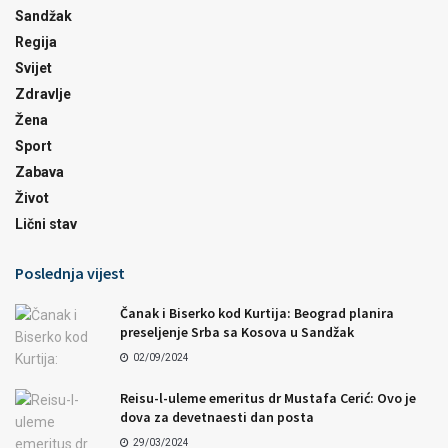
Sandžak
Regija
Svijet
Zdravlje
Žena
Sport
Zabava
Život
Lični stav
Poslednja vijest
Čanak i Biserko kod Kurtija: Beograd planira
preseljenje Srba sa Kosova u Sandžak
02/09/2024
Reisu-l-uleme emeritus dr Mustafa Cerić: Ovo je
dova za devetnaesti dan posta
29/03/2024