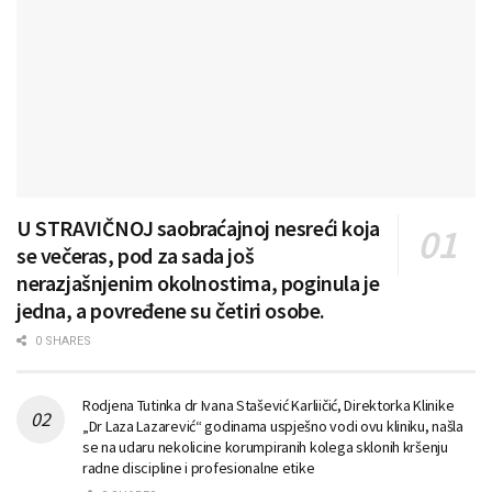
U STRAVIČNOJ saobraćajnoj nesreći koja
se večeras, pod za sada još
nerazjašnjenim okolnostima, poginula je
jedna, a povređene su četiri osobe.
0 SHARES
Rodjena Tutinka dr Ivana Stašević Karliičić, Direktorka Klinike
„Dr Laza Lazarević“ godinama uspješno vodi ovu kliniku, našla
se na udaru nekolicine korumpiranih kolega sklonih kršenju
radne discipline i profesionalne etike