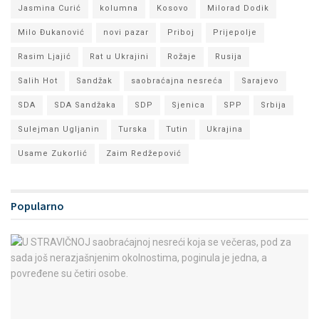
Jasmina Curić
kolumna
Kosovo
Milorad Dodik
Milo Đukanović
novi pazar
Priboj
Prijepolje
Rasim Ljajić
Rat u Ukrajini
Rožaje
Rusija
Salih Hot
Sandžak
saobraćajna nesreća
Sarajevo
SDA
SDA Sandžaka
SDP
Sjenica
SPP
Srbija
Sulejman Ugljanin
Turska
Tutin
Ukrajina
Usame Zukorlić
Zaim Redžepović
Popularno