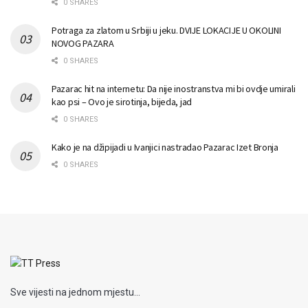
0 SHARES
Potraga za zlatom u Srbiji u jeku. DVIJE LOKACIJE U OKOLINI
NOVOG PAZARA
0 SHARES
Pazarac hit na internetu: Da nije inostranstva mi bi ovdje umirali
kao psi – Ovo je sirotinja, bijeda, jad
0 SHARES
Kako je na džipijadi u Ivanjici nastradao Pazarac Izet Bronja
0 SHARES
Sve vijesti na jednom mjestu...